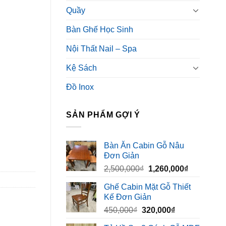
Quầy
Bàn Ghế Học Sinh
Nội Thất Nail – Spa
Kệ Sách
Đồ Inox
SẢN PHẨM GỢI Ý
Bàn Ăn Cabin Gỗ Nâu
Đơn Giản
Giá
Giá
2,500,000
₫
1,260,000
₫
gốc
hiện
Ghế Cabin Mặt Gỗ Thiết
là:
tại
Kế Đơn Giản
2,500,000₫.
là:
Giá
Giá
450,000
₫
320,000
₫
1,260,000₫
gốc
hiện