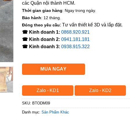
các Quận nội thành HCM.
Thời gian giao hàng
: Ngay trong ngày.
Bảo hành
: 12 tháng.
: Tư vấn thiết kế 3D và lắp đặt.
Đóng theo yêu cầu
☎ Kinh doanh 1:
0868.920.921
☎ Kinh doanh 2:
0941.181.181
☎ Kinh doanh 3:
0938.915.322
MUA NGAY
Zalo - KD1
Zalo - KD2
SKU:
BTODM09
Danh mục:
Sản Phẩm Khác