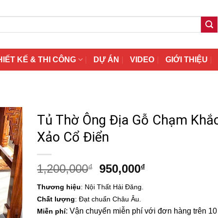
HIẾT KẾ & THI CÔNG
DỰ ÁN
VIDEO
GIỚI THIỆU
Tủ Thờ Ông Địa Gỗ Chạm Khắc
Xảo Cổ Điển
Giá
Giá
1,200,000
950,000
₫
₫
gốc
hiện
Thương hiệu
: Nội Thất Hải Đăng.
là:
tại
Chất lượng
: Đạt chuẩn Châu Âu.
1,200,000₫.
là:
: Vận chuyển miễn phí với đơn hàng trên 10 t
Miễn phí
950,000₫.