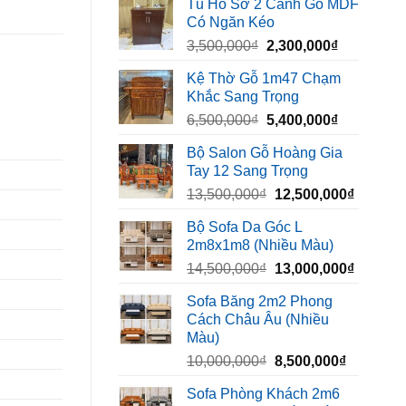
Tủ Hồ Sơ 2 Cánh Gỗ MDF
là:
tại
Có Ngăn Kéo
450,000₫.
là:
Giá
Giá
3,500,000
₫
2,300,000
₫
320,000₫.
gốc
hiện
Kệ Thờ Gỗ 1m47 Chạm
là:
tại
Khắc Sang Trọng
3,500,000₫.
là:
Giá
Giá
6,500,000
₫
5,400,000
₫
2,300,000₫
gốc
hiện
Bộ Salon Gỗ Hoàng Gia
là:
tại
Tay 12 Sang Trọng
6,500,000₫.
là:
Giá
Giá
13,500,000
₫
12,500,000
₫
5,400,000₫
gốc
hiện
Bộ Sofa Da Góc L
là:
tại
2m8x1m8 (Nhiều Màu)
13,500,000₫.
là:
Giá
Giá
14,500,000
₫
13,000,000
₫
12,500,
gốc
hiện
Sofa Băng 2m2 Phong
là:
tại
Cách Châu Âu (Nhiều
14,500,000₫.
là:
Màu)
13,000,
Giá
Giá
10,000,000
₫
8,500,000
₫
gốc
hiện
Sofa Phòng Khách 2m6
là:
tại