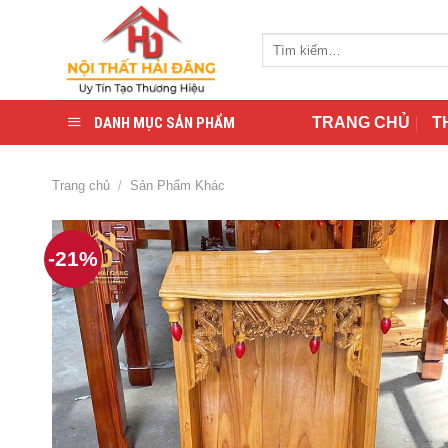
Skip
to
Tìm
content
kiếm:
DANH MỤC SẢN PHẨM
TRANG CHỦ
T
Trang chủ
/
Sản Phẩm Khác
-21%