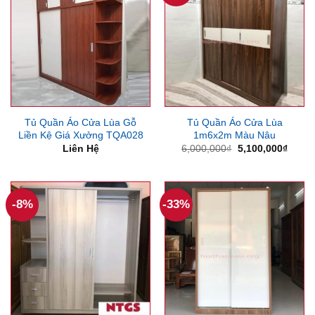
Tủ Quần Áo Cửa Lùa Gỗ
Tủ Quần Áo Cửa Lùa
Liền Kệ Giá Xưởng TQA028
1m6x2m Màu Nâu
Giá
Giá
Liên Hệ
6,000,000
₫
5,100,000
₫
gốc
hiện
là:
tại
6,000,000₫.
là:
5,100
-8%
-33%