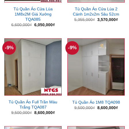
Tủ Quần Áo Cửa Lùa
Tủ Quần Áo Cửa Lùa 2
1M8x2M Giá Xưởng
Cánh 1m2x2m Sâu 52cm
TQA085
Giá
Giá
5,355,000
₫
3,570,000
₫
gốc
hiện
Giá
Giá
6,600,000
₫
6,050,000
₫
là:
tại
gốc
hiện
5,355,000₫.
là:
là:
tại
3,570
6,600,000₫.
là:
6,050,000₫.
-9%
-9%
Tủ Quần Áo Full Trần Màu
Tủ Quần Áo 1M8 TQA098
Trắng TQA087
Giá
Giá
9,500,000
₫
8,600,000
₫
gốc
hiện
Giá
Giá
9,500,000
₫
8,600,000
₫
là:
tại
gốc
hiện
9,500,000₫.
là:
là:
tại
8,600
9,500,000₫.
là:
8,600,000₫.