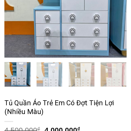
Tủ Quần Áo Trẻ Em Có Đợt Tiện Lợi
(Nhiều Màu)
Giá
Giá
4,500,000
₫
4,000,000
₫