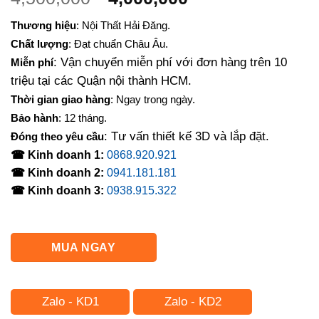
gốc
hiện
Thương hiệu
: Nội Thất Hải Đăng.
là:
tại
Chất lượng
: Đạt chuẩn Châu Âu.
4,500,000₫.
là:
: Vận chuyển miễn phí với đơn hàng trên 10
Miễn phí
4,000,000₫.
triệu tại các Quận nội thành HCM.
Thời gian giao hàng
: Ngay trong ngày.
Bảo hành
: 12 tháng.
: Tư vấn thiết kế 3D và lắp đặt.
Đóng theo yêu cầu
☎ Kinh doanh 1:
0868.920.921
☎ Kinh doanh 2:
0941.181.181
☎ Kinh doanh 3:
0938.915.322
MUA NGAY
Zalo - KD1
Zalo - KD2