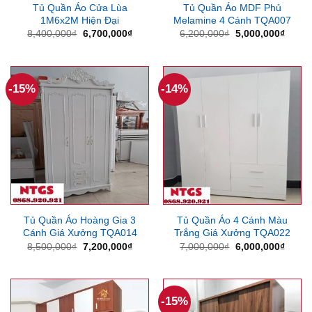
Tủ Quần Áo Cửa Lùa
Tủ Quần Áo MDF Phủ
1M6x2M Hiện Đại
Melamine 4 Cánh TQA007
Giá
Giá
Giá
Giá
8,400,000
₫
6,700,000
₫
6,200,000
₫
5,000,000
₫
gốc
hiện
gốc
hiện
là:
tại
là:
tại
8,400,000₫.
là:
6,200,000₫.
là:
6,700,000₫.
5,000
-15%
-14%
Tủ Quần Áo Hoàng Gia 3
Tủ Quần Áo 4 Cánh Màu
Cánh Giá Xưởng TQA014
Trắng Giá Xưởng TQA022
Giá
Giá
Giá
Giá
8,500,000
₫
7,200,000
₫
7,000,000
₫
6,000,000
₫
gốc
hiện
gốc
hiện
là:
tại
là:
tại
8,500,000₫.
là:
7,000,000₫.
là:
7,200,000₫.
6,000
-15%