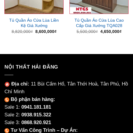
Tủ Quần Áo Cửa Lùa Liền
Tủ Quần Áo Cửa Lùa Cao
Kệ Giá Xưởng
Cấp Giá Xưởng TQA028
Giá
Giá
Giá
Giá
8,820,000
₫
8,600,000
₫
5,500,000
₫
4,650,000
₫
gốc
hiện
gốc
hiện
là:
tại
là:
tại
8,820,000₫.
là:
5,500,000₫.
là:
8,600,000₫.
4,650
NỘI THẤT HẢI ĐĂNG
Địa chỉ:
11 Bùi Cẩm Hổ, Tân Thới Hoà, Tân Phú, Hồ
Chí Minh
Bộ phận bán hàng:
Sale 1:
0941.181.181
Sale 2:
0938.915.322
Sale 3:
0868.920.921
Tư Vấn Công Trình – Dự Án: