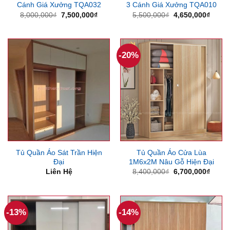
Cánh Giá Xưởng TQA032
3 Cánh Giá Xưởng TQA010
Giá
Giá
Giá
Giá
8,000,000
₫
7,500,000
₫
5,500,000
₫
4,650,000
₫
gốc
hiện
gốc
hiện
là:
tại
là:
tại
8,000,000₫.
là:
5,500,000₫.
là:
7,500,000₫.
4,650
-20%
Tủ Quần Áo Sát Trần Hiện
Tủ Quần Áo Cửa Lùa
Đại
1M6x2M Nâu Gỗ Hiện Đại
Giá
Giá
Liên Hệ
8,400,000
₫
6,700,000
₫
gốc
hiện
là:
tại
8,400,000₫.
là:
6,700
-13%
-14%