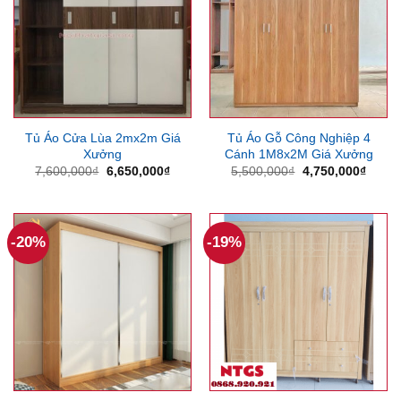
Tủ Áo Cửa Lùa 2mx2m Giá
Tủ Áo Gỗ Công Nghiệp 4
Xưởng
Cánh 1M8x2M Giá Xưởng
Giá
Giá
Giá
Giá
7,600,000
₫
6,650,000
₫
5,500,000
₫
4,750,000
₫
gốc
hiện
gốc
hiện
là:
tại
là:
tại
7,600,000₫.
là:
5,500,000₫.
là:
6,650,000₫.
4,750
-20%
-19%