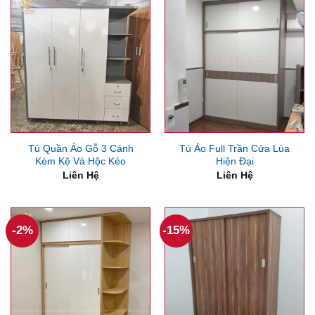
Tủ Quần Áo Gỗ 3 Cánh
Tủ Áo Full Trần Cửa Lùa
Kèm Kệ Và Hộc Kéo
Hiện Đại
Liên Hệ
Liên Hệ
-2%
-15%