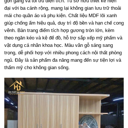
gọn gàng và tối ưu diện tích. Tủ sở hữu thiết kế hiện
đại với ba cánh rộng, mang lại không gian lưu trữ thoải
mái cho quần áo và phụ kiện. Chất liệu MDF lõi xanh
giúp chống ẩm hiệu quả, duy trì độ bền và hạn chế cong
vênh. Bàn trang điểm tích hợp gương tròn lớn, kèm
theo ngăn kéo và kệ để đồ, hỗ trợ sắp xếp mỹ phẩm và
vật dụng cá nhân khoa học. Màu vân gỗ sáng sang
trọng, dễ phối hợp với nhiều phong cách nội thất phòng
ngủ. Đây là sản phẩm đa năng mang đến sự tiện lợi và
thẩm mỹ cho không gian sống.