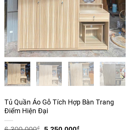
Tủ Quần Áo Gỗ Tích Hợp Bàn Trang
Điểm Hiện Đại
Giá
Giá
6,300,000
₫
5,250,000
₫