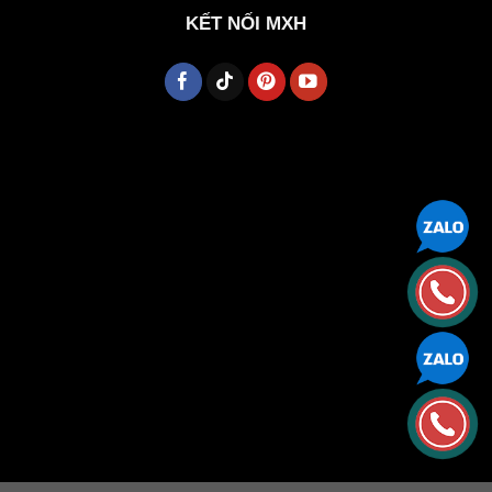
KẾT NỐI MXH