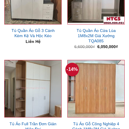
Tủ Quần Áo Gỗ 3 Cánh
Tủ Quần Áo Cửa Lùa
Kèm Kệ Và Hộc Kéo
1M8x2M Giá Xưởng
TQA085
Liên Hệ
Giá
Giá
6,600,000
₫
6,050,000
₫
gốc
hiện
là:
tại
6,600,000₫.
là:
6,050
-14%
Tủ Áo Full Trần Đơn Giản
Tủ Áo Gỗ Công Nghiệp 4
Hiện Đại
Cánh 1M8x2M Giá Xưởng