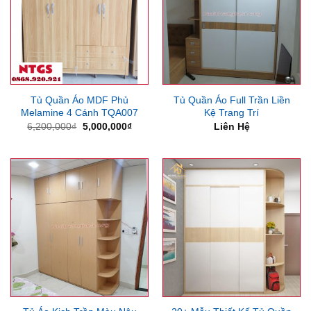
Tủ Quần Áo MDF Phủ
Tủ Quần Áo Full Trần Liền
Melamine 4 Cánh TQA007
Kệ Trang Trí
Giá
Giá
6,200,000
₫
5,000,000
₫
Liên Hệ
gốc
hiện
là:
tại
6,200,000₫.
là:
5,000,000₫.