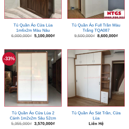
Tủ Quần Áo Cửa Lùa
Tủ Quần Áo Full Trần Màu
1m6x2m Màu Nâu
Trắng TQA087
Giá
Giá
Giá
Giá
6,000,000
₫
5,100,000
₫
9,500,000
₫
8,600,000
₫
gốc
hiện
gốc
hiện
là:
tại
là:
tại
6,000,000₫.
là:
9,500,000₫.
là:
5,100,000₫.
8,600
-33%
Tủ Quần Áo Cửa Lùa 2
Tủ Quần Áo Sát Trần, Cửa
Cánh 1m2x2m Sâu 52cm
Lùa
Giá
Giá
5,355,000
₫
3,570,000
₫
Liên Hệ
gốc
hiện