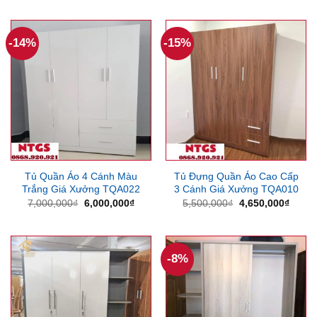
là:
tại
5,355,000₫.
là:
3,570,000₫.
-14%
-15%
Tủ Quần Áo 4 Cánh Màu
Tủ Đựng Quần Áo Cao Cấp
Trắng Giá Xưởng TQA022
3 Cánh Giá Xưởng TQA010
Giá
Giá
Giá
Giá
7,000,000
₫
6,000,000
₫
5,500,000
₫
4,650,000
₫
gốc
hiện
gốc
hiện
là:
tại
là:
tại
7,000,000₫.
là:
5,500,000₫.
là:
6,000,000₫.
4,650
-8%