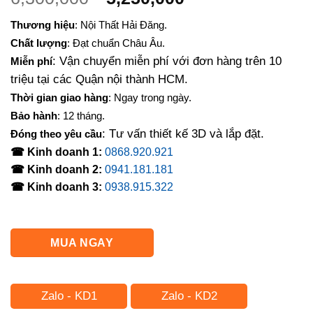
gốc
hiện
Thương hiệu
: Nội Thất Hải Đăng.
là:
tại
Chất lượng
: Đạt chuẩn Châu Âu.
6,300,000₫.
là:
: Vận chuyển miễn phí với đơn hàng trên 10
Miễn phí
5,250,000₫.
triệu tại các Quận nội thành HCM.
Thời gian giao hàng
: Ngay trong ngày.
Bảo hành
: 12 tháng.
: Tư vấn thiết kế 3D và lắp đặt.
Đóng theo yêu cầu
☎ Kinh doanh 1:
0868.920.921
☎ Kinh doanh 2:
0941.181.181
☎ Kinh doanh 3:
0938.915.322
MUA NGAY
Zalo - KD1
Zalo - KD2