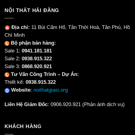
NỘI THẤT HẢI ĐĂNG
Địa chỉ:
11 Bùi Cẩm Hổ, Tân Thới Hoà, Tân Phú, Hồ
Chí Minh
Bộ phận bán hàng:
Sale 1:
0941.181.181
Sale 2:
0938.915.322
Sale 3:
0868.920.921
Tư Vấn Công Trình – Dự Án:
Thiết kế:
0938.915.322
Website
:
noithatgiasi.org
Liên Hệ Giám Đốc
:
0906.920.921
(Phản ánh dịch vụ)
KHÁCH HÀNG