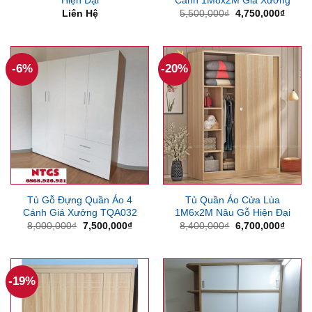
Giá
Giá
Liên Hệ
5,500,000
₫
4,750,000
₫
gốc
hiện
là:
tại
5,500,000₫.
là:
4,750
-6%
-20%
Tủ Gỗ Đựng Quần Áo 4
Tủ Quần Áo Cửa Lùa
Cánh Giá Xưởng TQA032
1M6x2M Nâu Gỗ Hiện Đại
Giá
Giá
Giá
Giá
8,000,000
₫
7,500,000
₫
8,400,000
₫
6,700,000
₫
gốc
hiện
gốc
hiện
là:
tại
là:
tại
8,000,000₫.
là:
8,400,000₫.
là:
7,500,000₫.
6,700
-19%