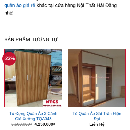
quần áo giá rẻ
khác tại cửa hàng Nội Thất Hải Đăng
nhé!
SẢN PHẨM TƯƠNG TỰ
-23%
Tủ Đựng Quần Áo 3 Cánh
Tủ Quần Áo Sát Trần Hiện
Giá Xưởng TQA043
Đại
Giá
Giá
5,500,000
₫
4,250,000
₫
Liên Hệ
gốc
hiện