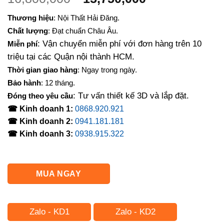
gốc
hiện
Thương hiệu
: Nội Thất Hải Đăng.
là:
tại
Chất lượng
: Đạt chuẩn Châu Âu.
16,800,000₫.
là:
: Vận chuyển miễn phí với đơn hàng trên 10
Miễn phí
15,750,000₫.
triệu tại các Quận nội thành HCM.
Thời gian giao hàng
: Ngay trong ngày.
Bảo hành
: 12 tháng.
: Tư vấn thiết kế 3D và lắp đặt.
Đóng theo yêu cầu
☎ Kinh doanh 1:
0868.920.921
☎ Kinh doanh 2:
0941.181.181
☎ Kinh doanh 3:
0938.915.322
MUA NGAY
Zalo - KD1
Zalo - KD2