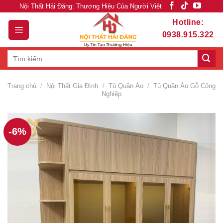
Skip
Nội Thất Hải Đăng: Thương Hiệu Của Người Việt
to
Hotline:
content
0938.915.322
Tìm
kiếm:
Trang chủ
/
Nội Thất Gia Đình
/
Tủ Quần Áo
/
Tủ Quần Áo Gỗ Công
Nghiệp
-6%