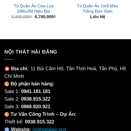
Tủ Quần Áo Cửa Lùa
Tủ Quần Áo 1m8 Màu
1M6x2M Hiện Đại
Trắng Đơn Giản
Giá
Giá
8,400,000
₫
6,700,000
₫
Liên Hệ
gốc
hiện
là:
tại
8,400,000₫.
là:
6,700,000₫.
NỘI THẤT HẢI ĐĂNG
Địa chỉ:
11 Bùi Cẩm Hổ, Tân Thới Hoà, Tân Phú, Hồ
Chí Minh
Bộ phận bán hàng:
Sale 1:
0941.181.181
Sale 2:
0938.915.322
Sale 3:
0868.920.921
Tư Vấn Công Trình – Dự Án:
Thiết kế:
0938.915.322
Website
:
noithatgiasi.org