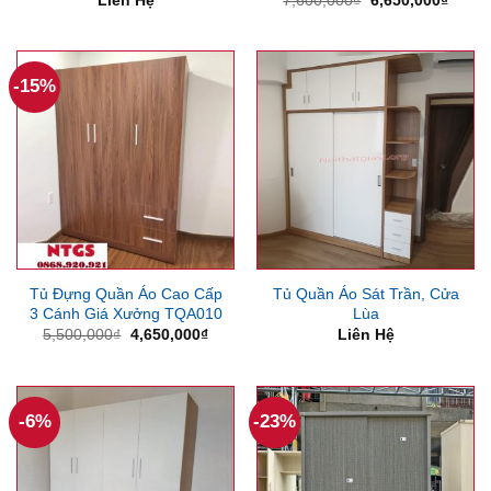
gốc
hiện
là:
tại
7,600,000₫.
là:
6,650
-15%
Tủ Đựng Quần Áo Cao Cấp
Tủ Quần Áo Sát Trần, Cửa
3 Cánh Giá Xưởng TQA010
Lùa
Giá
Giá
5,500,000
₫
4,650,000
₫
Liên Hệ
gốc
hiện
là:
tại
5,500,000₫.
là:
4,650,000₫.
-6%
-23%