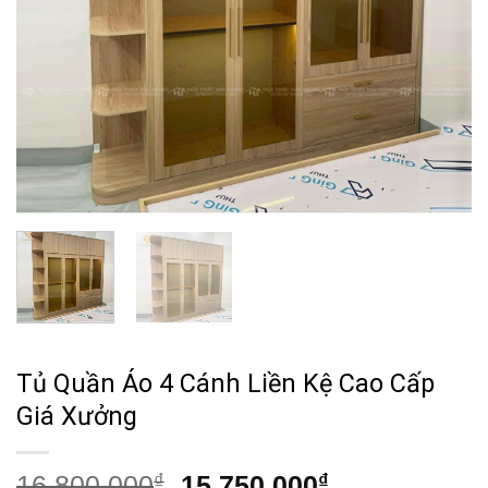
Tủ Quần Áo 4 Cánh Liền Kệ Cao Cấp
Giá Xưởng
Giá
Giá
16,800,000
₫
15,750,000
₫