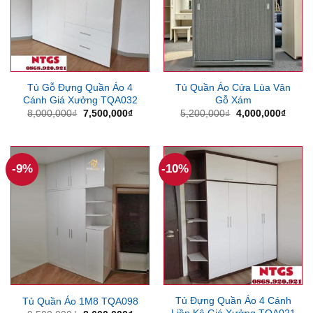
Tủ Gỗ Đựng Quần Áo 4
Tủ Quần Áo Cửa Lùa Vân
Cánh Giá Xưởng TQA032
Gỗ Xám
Giá
Giá
Giá
Giá
8,000,000
₫
7,500,000
₫
5,200,000
₫
4,000,000
₫
gốc
hiện
gốc
hiện
là:
tại
là:
tại
8,000,000₫.
là:
5,200,000₫.
là:
7,500,000₫.
4,000
-9%
-10%
Tủ Đựng Quần Áo 4 Cánh
Tủ Quần Áo 1M8 TQA098