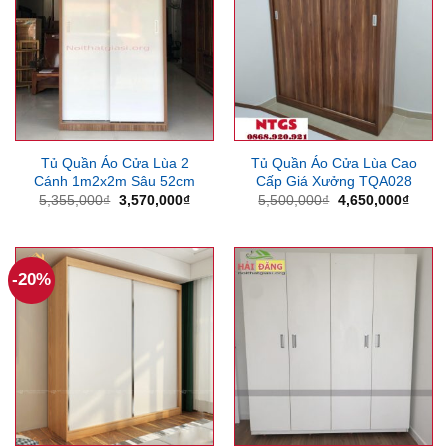
Tủ Quần Áo Cửa Lùa 2
Tủ Quần Áo Cửa Lùa Cao
Cánh 1m2x2m Sâu 52cm
Cấp Giá Xưởng TQA028
Giá
Giá
Giá
Giá
5,355,000
₫
3,570,000
₫
5,500,000
₫
4,650,000
₫
gốc
hiện
gốc
hiện
là:
tại
là:
tại
5,355,000₫.
là:
5,500,000₫.
là:
3,570,000₫.
4,650
-20%