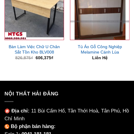
Bàn Làm Việc Chữ U Chân
Tủ Áo Gỗ Công Nghiệp
Sắt Tồn Kho BLV008
Melamine Cánh Lùa
Giá
Giá
826,875
₫
606,375
₫
Liên Hệ
gốc
hiện
là:
tại
826,875₫.
là:
606,375₫.
NỘI THẤT HẢI ĐĂNG
Địa chỉ:
11 Bùi Cẩm Hổ, Tân Thới Hoà, Tân Phú, Hồ
Chí Minh
Bộ phận bán hàng: