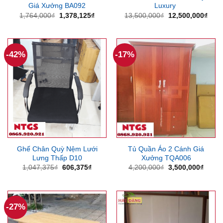
Giá Xưởng BA092
Luxury
Giá
Giá
Giá
Giá
1,764,000
₫
1,378,125
₫
13,500,000
₫
12,500,000
₫
gốc
hiện
gốc
hiện
là:
tại
là:
tại
1,764,000₫.
là:
13,500,000₫.
là:
1,378,125₫.
12,5
-42%
-17%
Ghế Chân Quỳ Nệm Lưới
Tủ Quần Áo 2 Cánh Giá
Lưng Thấp D10
Xưởng TQA006
Giá
Giá
Giá
Giá
1,047,375
₫
606,375
₫
4,200,000
₫
3,500,000
₫
gốc
hiện
gốc
hiện
là:
tại
là:
tại
1,047,375₫.
là:
4,200,000₫.
là:
606,375₫.
3,500
-27%