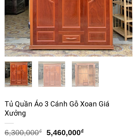
Tủ Quần Áo 3 Cánh Gỗ Xoan Giá
Xưởng
Giá
Giá
6,300,000
₫
5,460,000
₫