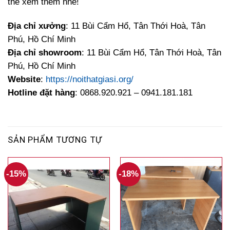
thể xem thêm nhé!
Địa chỉ xưởng
: 11 Bùi Cẩm Hổ, Tân Thới Hoà, Tân
Phú, Hồ Chí Minh
Địa chỉ showroom
: 11 Bùi Cẩm Hổ, Tân Thới Hoà, Tân
Phú, Hồ Chí Minh
Website
:
https://noithatgiasi.org/
Hotline đặt hàng
: 0868.920.921 – 0941.181.181
SẢN PHẨM TƯƠNG TỰ
-15%
-18%