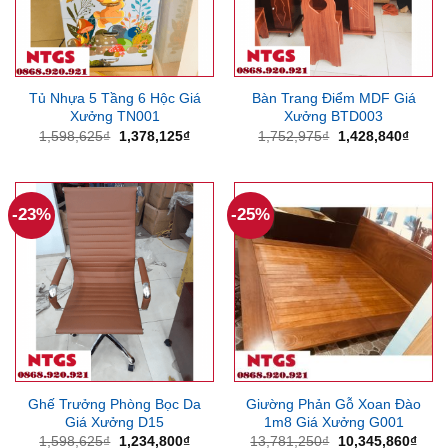
Tủ Nhựa 5 Tầng 6 Hộc Giá
Bàn Trang Điểm MDF Giá
Xưởng TN001
Xưởng BTD003
Giá
Giá
Giá
Giá
1,598,625
₫
1,378,125
₫
1,752,975
₫
1,428,840
₫
gốc
hiện
gốc
hiện
là:
tại
là:
tại
1,598,625₫.
là:
1,752,975₫.
là:
1,378,125₫.
1,428
-23%
-25%
Ghế Trưởng Phòng Bọc Da
Giường Phản Gỗ Xoan Đào
Giá Xưởng D15
1m8 Giá Xưởng G001
Giá
Giá
Giá
Giá
1,598,625
₫
1,234,800
₫
13,781,250
₫
10,345,860
₫