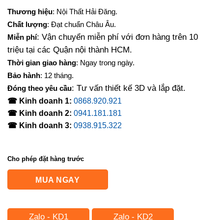
gốc
hiện
Thương hiệu
: Nội Thất Hải Đăng.
là:
tại
Chất lượng
: Đạt chuẩn Châu Âu.
6,300,000₫.
là:
: Vận chuyển miễn phí với đơn hàng trên 10
Miễn phí
5,460,000₫.
triệu tại các Quận nội thành HCM.
Thời gian giao hàng
: Ngay trong ngày.
Bảo hành
: 12 tháng.
: Tư vấn thiết kế 3D và lắp đặt.
Đóng theo yêu cầu
☎ Kinh doanh 1:
0868.920.921
☎ Kinh doanh 2:
0941.181.181
☎ Kinh doanh 3:
0938.915.322
Cho phép đặt hàng trước
MUA NGAY
Zalo - KD1
Zalo - KD2