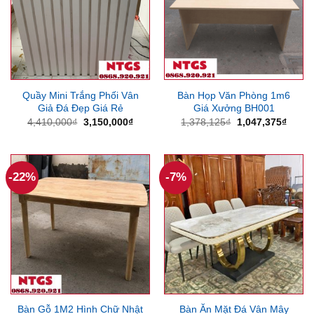
Quầy Mini Trắng Phối Vân
Bàn Họp Văn Phòng 1m6
Giả Đá Đẹp Giá Rẻ
Giá Xưởng BH001
Giá
Giá
Giá
Giá
4,410,000
₫
3,150,000
₫
1,378,125
₫
1,047,375
₫
gốc
hiện
gốc
hiện
là:
tại
là:
tại
4,410,000₫.
là:
1,378,125₫.
là:
3,150,000₫.
1,047
-22%
-7%
Bàn Gỗ 1M2 Hình Chữ Nhật
Bàn Ăn Mặt Đá Vân Mây