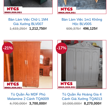
Bàn Làm Việc Chữ L 1M4
Bàn Làm Việc 1m1 Không
Giá Xưởng BLV007
Hộc BLV005
Giá
Giá
Giá
Giá
1,433,250
₫
1,212,750
₫
606,375
₫
496,125
₫
gốc
hiện
gốc
hiện
là:
tại
là:
tại
1,433,250₫.
là:
606,375₫.
là:
1,212,750₫.
496,125
-21%
-17%
Tủ Quần Áo MDF Phủ
Tủ Quần Áo Hoàng Gia 4
Melamine 2 Cánh TQA009
Cánh Giá Xưởng TQA013
Giá
Giá
Giá
Giá
4,700,000
₫
3,700,000
₫
10,000,000
₫
8,270,000
₫
gốc
hiện
gốc
hiện