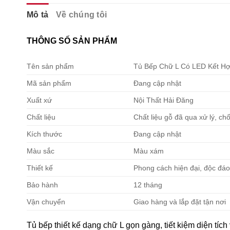
Mô tả
Về chúng tôi
THÔNG SỐ SẢN PHẨM
Tên sản phẩm
Tủ Bếp Chữ L Có LED Kết Hợ
Mã sản phẩm
Đang cập nhật
Xuất xứ
Nội Thất Hải Đăng
Chất liệu
Chất liệu gỗ đã qua xử lý, ch
Kích thước
Đang cập nhật
Màu sắc
Màu xám
Thiết kế
Phong cách hiện đại, độc đá
Bảo hành
12 tháng
Vận chuyển
Giao hàng và lắp đặt tận nơi
Tủ
bếp
thiết
kế
dạng
chữ
L
gọn
gàng,
tiết
kiệm
diện
tích