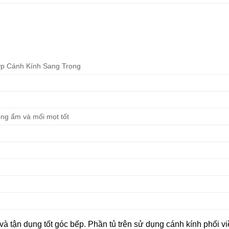
p Cánh Kính Sang Trọng
ống ẩm và mối mọt tốt
o
và
tận
dụng
tốt
góc
bếp.
Phần
tủ
trên
sử
dụng
cánh
kính
phối
v