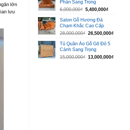
Phản Sang Trọng
8,500,000₫.
là:
ngăn
lớn
Giá
Giá
6,000,000
₫
5,400,000
₫
7,500,000₫
gian
lưu
gốc
hiện
Salon Gỗ Hương Đá
là:
tại
Chạm Khắc Cao Cấp
6,000,000₫.
là:
Giá
Giá
28,000,000
₫
26,500,000
₫
5,400,000₫
gốc
hiện
Tủ Quần Áo Gỗ Gõ Đỏ 5
là:
tại
Cánh Sang Trọng
28,000,000₫.
là:
Giá
Giá
15,000,000
₫
13,000,000
₫
26,500,
gốc
hiện
là:
tại
15,000,000₫.
là:
13,000,