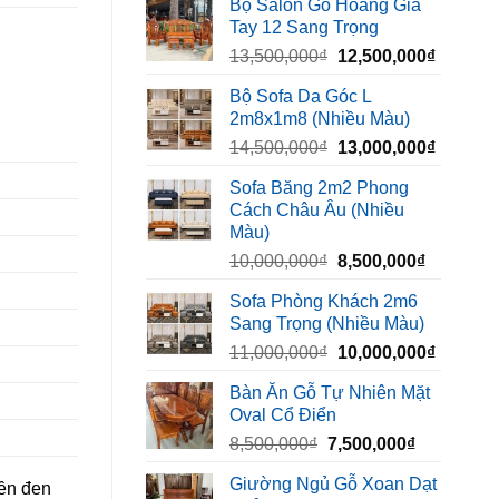
Bộ Salon Gỗ Hoàng Gia
là:
tại
Tay 12 Sang Trọng
6,500,000₫.
là:
Giá
Giá
13,500,000
₫
12,500,000
₫
5,400,000₫
gốc
hiện
Bộ Sofa Da Góc L
là:
tại
2m8x1m8 (Nhiều Màu)
13,500,000₫.
là:
Giá
Giá
14,500,000
₫
13,000,000
₫
12,500,
gốc
hiện
Sofa Băng 2m2 Phong
là:
tại
Cách Châu Âu (Nhiều
14,500,000₫.
là:
Màu)
13,000,
Giá
Giá
10,000,000
₫
8,500,000
₫
gốc
hiện
Sofa Phòng Khách 2m6
là:
tại
Sang Trọng (Nhiều Màu)
10,000,000₫.
là:
Giá
Giá
11,000,000
₫
10,000,000
₫
8,500,00
gốc
hiện
Bàn Ăn Gỗ Tự Nhiên Mặt
là:
tại
Oval Cổ Điển
11,000,000₫.
là:
Giá
Giá
8,500,000
₫
7,500,000
₫
10,000,
gốc
hiện
Giường Ngủ Gỗ Xoan Dạt
iền
đen
là:
tại