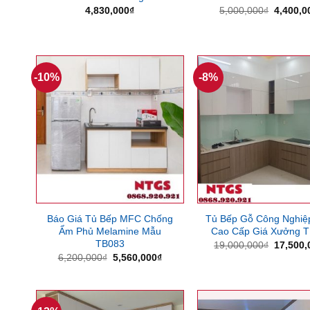
Giá
4,830,000
₫
5,000,000
₫
4,400,0
gốc
là:
5,000,0
-10%
-8%
Báo Giá Tủ Bếp MFC Chống
Tủ Bếp Gỗ Công Nghi
Ẩm Phủ Melamine Mẫu
Cao Cấp Giá Xưởng 
TB083
Giá
19,000,000
₫
17,500,
gốc
Giá
Giá
6,200,000
₫
5,560,000
₫
là:
gốc
hiện
19,000,
là:
tại
6,200,000₫.
là:
5,560,000₫.