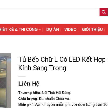
HIẾT KẾ & THI CÔNG
DỰ ÁN
VIDEO
GIỚI THIỆU
Tủ Bếp Chữ L Có LED Kết Hợp
Kính Sang Trọng
Liên Hệ
Thương hiệu
: Nội Thất Hải Đăng.
Chất lượng
: Đạt chuẩn Châu Âu.
: Vận chuyển miễn phí với đơn hàng trên 10 t
Miễn phí