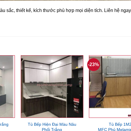
àu
sắc,
thiết
kế,
kích
thước
phù
hợp
mọi
diện
tích.
Liên
hệ
nga
-23%
rắng
Tủ Bếp Hiện Đại Màu Nâu
Tủ Bếp 1M
Phối Trắng
MFC Phủ Melami