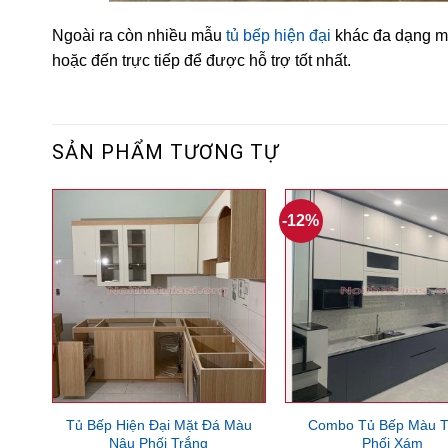
Ngoài
ra
còn
nhiều
mẫu
tủ
bếp hiện đại
khác
đa
dạng
m
hoặc
đến
trực
tiếp
để
được
hỗ
trợ
tốt
nhất.
SẢN PHẨM TƯƠNG TỰ
-12%
Tủ Bếp Hiện Đại Mặt Đá Màu
Combo Tủ Bếp Màu T
Nâu Phối Trắng
Phối Xám