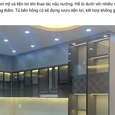
ẩm
mỹ
và
tiện
lợi
khi
thao
tác
nấu
nướng.
Hệ
tủ
dưới
với
nhiều
ng
thấm.
Tủ
bên
hông
có
kệ
đựng
rượu
tiện
lợi,
kết
hợp
không