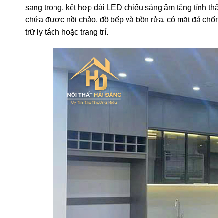
sang
trọng,
kết
hợp
dải
LED
chiếu
sáng
âm
tăng
tính
th
chứa
được
nồi
chảo,
đồ
bếp
và
bồn
rửa,
có
mặt
đá
chố
trữ
ly
tách
hoặc
trang
trí.