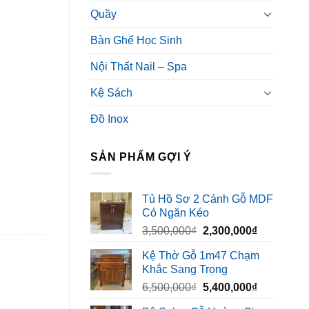
Quầy
Bàn Ghế Học Sinh
Nội Thất Nail – Spa
Kệ Sách
Đồ Inox
SẢN PHẨM GỢI Ý
Tủ Hồ Sơ 2 Cánh Gỗ MDF
Có Ngăn Kéo
Giá
Giá
3,500,000
₫
2,300,000
₫
gốc
hiện
Kệ Thờ Gỗ 1m47 Chạm
là:
tại
Khắc Sang Trọng
3,500,000₫.
là:
Giá
Giá
6,500,000
₫
5,400,000
₫
2,300,000₫
gốc
hiện