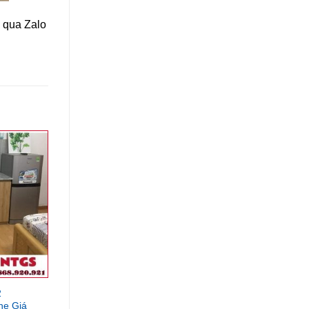
y
qua
Zalo
2
ne Giá