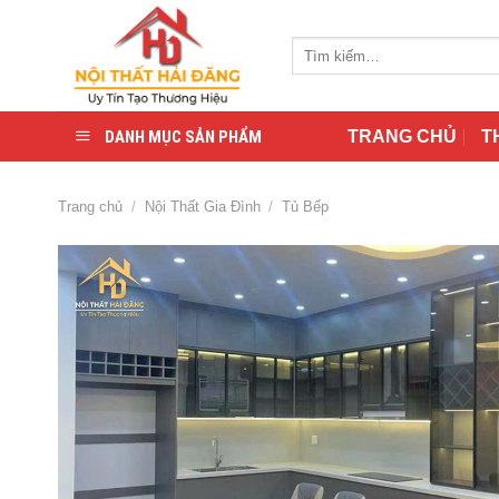
Skip
to
Tìm
content
kiếm:
DANH MỤC SẢN PHẨM
TRANG CHỦ
T
Trang chủ
/
Nội Thất Gia Đình
/
Tủ Bếp