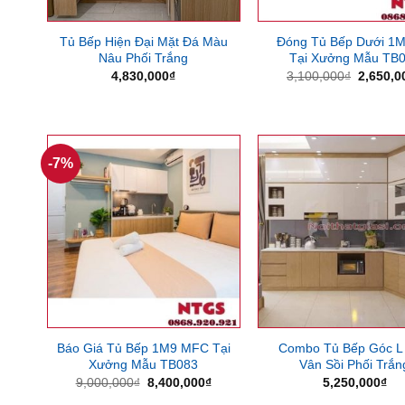
Tủ Bếp Hiện Đại Mặt Đá Màu
Đóng Tủ Bếp Dưới 1
Nâu Phối Trắng
Tại Xưởng Mẫu TB
Giá
4,830,000
₫
3,100,000
₫
2,650,0
gốc
là:
3,100,0
-7%
Báo Giá Tủ Bếp 1M9 MFC Tại
Combo Tủ Bếp Góc L
Xưởng Mẫu TB083
Vân Sồi Phối Trắn
Giá
Giá
9,000,000
₫
8,400,000
₫
5,250,000
₫
gốc
hiện