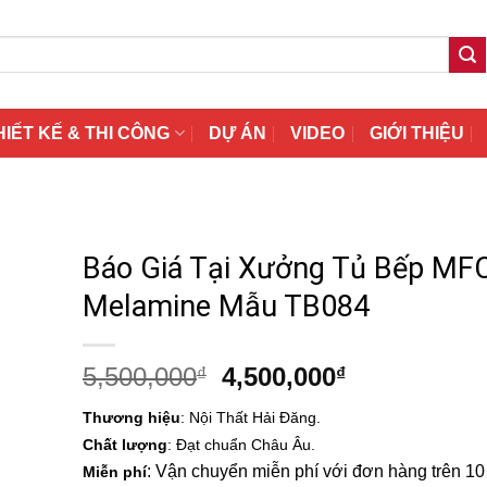
HIẾT KẾ & THI CÔNG
DỰ ÁN
VIDEO
GIỚI THIỆU
Báo Giá Tại Xưởng Tủ Bếp MF
Melamine Mẫu TB084
Giá
Giá
5,500,000
4,500,000
₫
₫
gốc
hiện
Thương hiệu
: Nội Thất Hải Đăng.
là:
tại
Chất lượng
: Đạt chuẩn Châu Âu.
5,500,000₫.
là:
: Vận chuyển miễn phí với đơn hàng trên 10 t
Miễn phí
4,500,000₫.