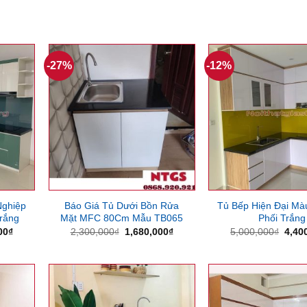
-27%
-12%
Nghiệp
Báo Giá Tủ Dưới Bồn Rửa
Tủ Bếp Hiện Đại Mà
rắng
Mặt MFC 80Cm Mẫu TB065
Phối Trắng
Giá
Giá
Giá
Giá
00
₫
2,300,000
₫
1,680,000
₫
5,000,000
₫
4,40
hiện
gốc
hiện
gốc
tại
là:
tại
là:
00₫.
là:
2,300,000₫.
là:
5,00
4,400,000₫.
1,680,000₫.