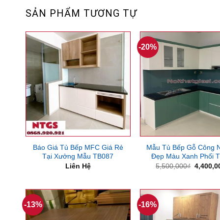
SẢN PHẨM TƯƠNG TỰ
-20%
Báo Giá Tủ Bếp MFC Giá Rẻ
Mẫu Tủ Bếp Gỗ Công 
Tại Xưởng Mẫu TB087
Đẹp Màu Xanh Phối T
Giá
Liên Hệ
5,500,000
₫
4,400,0
gốc
là:
5,500,0
-13%
-16%