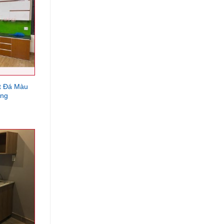
t Đá Màu
ắng