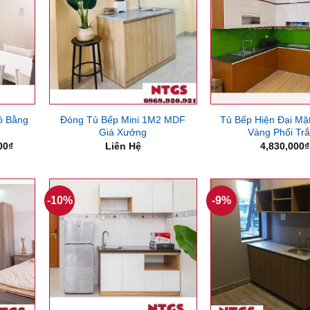
ỏ Bằng
Đóng Tủ Bếp Mini 1M2 MDF
Tủ Bếp Hiện Đại Mặ
Giá Xưởng
Vàng Phối Tr
Giá
00
₫
Liên Hệ
4,830,000
₫
hiện
tại
00₫.
là:
5,050,000₫.
-10%
-9%