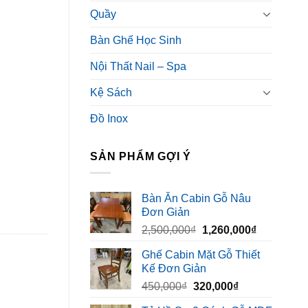
Quầy
Bàn Ghế Học Sinh
Nội Thất Nail – Spa
Kệ Sách
Đồ Inox
SẢN PHẨM GỢI Ý
Bàn Ăn Cabin Gỗ Nâu
Đơn Giản
Giá
Giá
2,500,000
₫
1,260,000
₫
gốc
hiện
Ghế Cabin Mặt Gỗ Thiết
là:
tại
Kế Đơn Giản
2,500,000₫.
là:
Giá
Giá
450,000
₫
320,000
₫
1,260,000₫
gốc
hiện