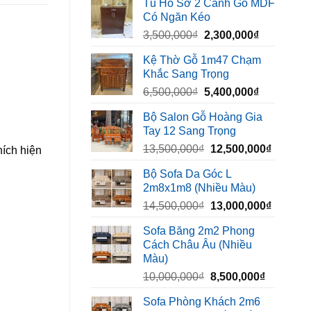
Tủ Hồ Sơ 2 Cánh Gỗ MDF
là:
tại
Có Ngăn Kéo
450,000₫.
là:
Giá
Giá
3,500,000
₫
2,300,000
₫
320,000₫.
gốc
hiện
Kệ Thờ Gỗ 1m47 Chạm
là:
tại
Khắc Sang Trọng
3,500,000₫.
là:
Giá
Giá
6,500,000
₫
5,400,000
₫
2,300,000₫
gốc
hiện
Bộ Salon Gỗ Hoàng Gia
là:
tại
Tay 12 Sang Trọng
6,500,000₫.
là:
Giá
Giá
13,500,000
₫
12,500,000
₫
5,400,000₫
hích hiện
gốc
hiện
Bộ Sofa Da Góc L
là:
tại
2m8x1m8 (Nhiều Màu)
13,500,000₫.
là:
Giá
Giá
14,500,000
₫
13,000,000
₫
12,500,
gốc
hiện
Sofa Băng 2m2 Phong
là:
tại
Cách Châu Âu (Nhiều
14,500,000₫.
là:
Màu)
13,000,
Giá
Giá
10,000,000
₫
8,500,000
₫
gốc
hiện
Sofa Phòng Khách 2m6
là:
tại