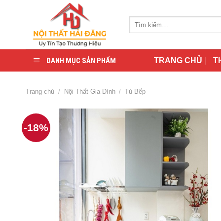
Skip
to
Tìm
content
kiếm:
DANH MỤC SẢN PHẨM
TRANG CHỦ
T
Trang chủ
/
Nội Thất Gia Đình
/
Tủ Bếp
-18%