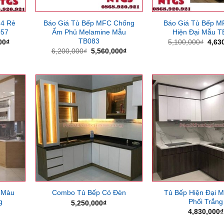
M4 Rẻ
Báo Giá Tủ Bếp MFC Chống
Báo Giá Tủ Bếp 
057
Ẩm Phủ Melamine Mẫu
Hiện Đại Mẫu T
TB083
Giá
Giá
00
₫
5,100,000
₫
4,63
hiện
gốc
Giá
Giá
6,200,000
₫
5,560,000
₫
tại
là:
gốc
hiện
00₫.
là:
5,10
là:
tại
2,650,000₫.
6,200,000₫.
là:
5,560,000₫.
 Màu
Tủ Bếp Hiện Đại 
Combo Tủ Bếp Có Đèn
g
Phối Trắng
5,250,000
₫
4,830,000
₫