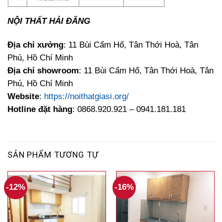
NỘI THẤT HẢI ĐĂNG
Địa chỉ xưởng
: 11 Bùi Cẩm Hổ, Tân Thới Hoà, Tân
Phú, Hồ Chí Minh
Địa chỉ showroom
: 11 Bùi Cẩm Hổ, Tân Thới Hoà, Tân
Phú, Hồ Chí Minh
Website
:
https://noithatgiasi.org/
Hotline đặt hàng
: 0868.920.921 – 0941.181.181
SẢN PHẨM TƯƠNG TỰ
-12%
-16%