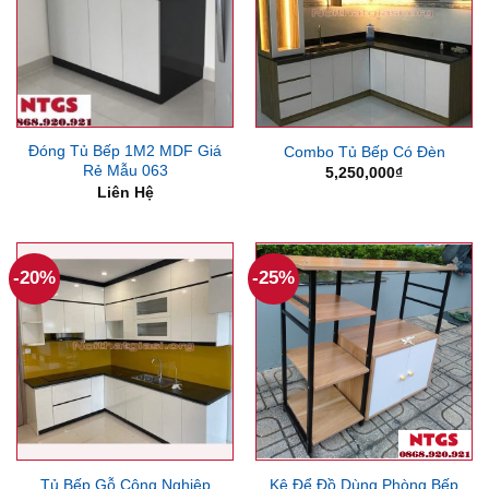
Đóng Tủ Bếp 1M2 MDF Giá
Combo Tủ Bếp Có Đèn
Rẻ Mẫu 063
5,250,000
₫
Liên Hệ
-20%
-25%
Tủ Bếp Gỗ Công Nghiệp
Kệ Để Đồ Dùng Phòng Bếp