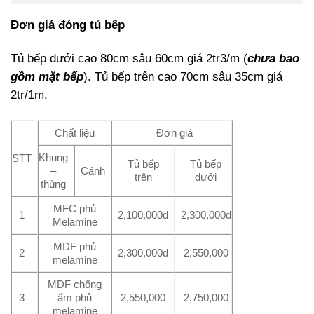
Đơn giá đóng tủ bếp
Tủ bếp dưới cao 80cm sâu 60cm giá 2tr3/m (
chưa bao
gồm mặt bếp
). Tủ bếp trên cao 70cm sâu 35cm giá
2tr/1m.
Chất liệu
Đơn giá
Khung
STT
Tủ bếp
Tủ bếp
–
Cánh
trên
dưới
thùng
MFC phủ
1
2,100,000đ
2,300,000đ
Melamine
MDF phủ
2
2,300,000đ
2,550,000
melamine
MDF chống
3
ẩm phủ
2,550,000
2,750,000
melamine