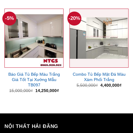
là:
tại
19,000,000₫.
là:
17,500,000₫.
-5%
-20%
Báo Giá Tủ Bếp Màu Trắng
Combo Tủ Bếp Mặt Đá Màu
Giá Tốt Tại Xưởng Mẫu
Xám Phối Trắng
TB097
Giá
Giá
5,500,000
₫
4,400,000
₫
gốc
hiện
Giá
Giá
15,000,000
₫
14,250,000
₫
là:
tại
gốc
hiện
5,500,000₫.
là:
là:
tại
4,400
15,000,000₫.
là:
14,250,000₫.
NỘI THẤT HẢI ĐĂNG