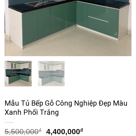
Mẫu Tủ Bếp Gỗ Công Nghiệp Đẹp Màu
Xanh Phối Trắng
Giá
Giá
5,500,000
₫
4,400,000
₫