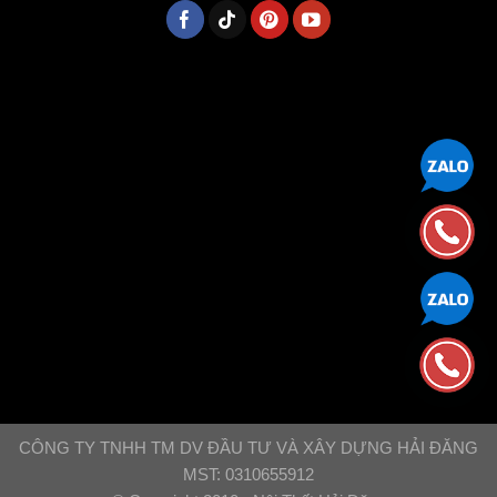
CÔNG TY TNHH TM DV ĐẦU TƯ VÀ XÂY DỰNG HẢI ĐĂNG
MST: 0310655912