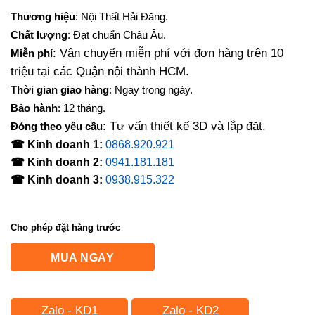
gốc
hiện
Thương hiệu
: Nội Thất Hải Đăng.
là:
tại
Chất lượng
: Đạt chuẩn Châu Âu.
5,500,000₫.
là:
: Vận chuyển miễn phí với đơn hàng trên 10
Miễn phí
4,400,000₫.
triệu tại các Quận nội thành HCM.
Thời gian giao hàng
: Ngay trong ngày.
Bảo hành
: 12 tháng.
: Tư vấn thiết kế 3D và lắp đặt.
Đóng theo yêu cầu
☎ Kinh doanh 1:
0868.920.921
☎ Kinh doanh 2:
0941.181.181
☎ Kinh doanh 3:
0938.915.322
Cho phép đặt hàng trước
MUA NGAY
Zalo - KD1
Zalo - KD2