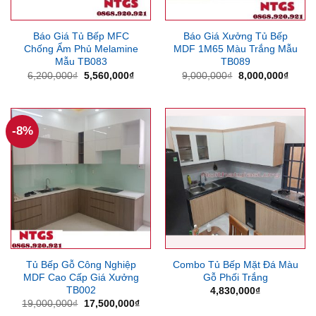
Báo Giá Tủ Bếp MFC
Báo Giá Xưởng Tủ Bếp
Chống Ẩm Phủ Melamine
MDF 1M65 Màu Trắng Mẫu
Mẫu TB083
TB089
Giá
Giá
Giá
Giá
6,200,000
₫
5,560,000
₫
9,000,000
₫
8,000,000
₫
gốc
hiện
gốc
hiện
là:
tại
là:
tại
6,200,000₫.
là:
9,000,000₫.
là:
5,560,000₫.
8,000
-8%
Tủ Bếp Gỗ Công Nghiệp
Combo Tủ Bếp Mặt Đá Màu
MDF Cao Cấp Giá Xưởng
Gỗ Phối Trắng
TB002
4,830,000
₫
Giá
Giá
19,000,000
₫
17,500,000
₫
gốc
hiện