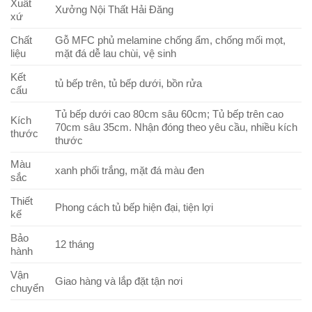
Xuất
Xưởng Nội Thất Hải Đăng
xứ
Chất
Gỗ MFC phủ melamine chống ẩm, chống mối mọt,
liệu
mặt đá dễ lau chùi, vệ sinh
Kết
tủ bếp trên, tủ bếp dưới, bồn rửa
cấu
Tủ bếp dưới cao 80cm sâu 60cm; Tủ bếp trên cao
Kích
70cm sâu 35cm. Nhận đóng theo yêu cầu, nhiều kích
thước
thước
Màu
xanh phối trắng, mặt đá màu đen
sắc
Thiết
Phong cách tủ bếp hiện đại, tiện lợi
kế
Bảo
12 tháng
hành
Vận
Giao hàng và lắp đặt tận nơi
chuyển