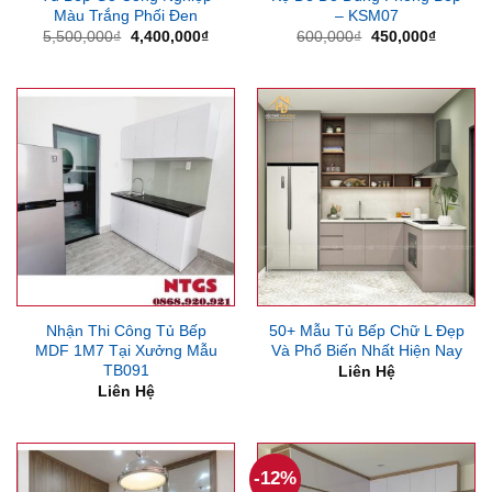
Màu Trắng Phối Đen
– KSM07
Giá
Giá
Giá
Giá
5,500,000
₫
4,400,000
₫
600,000
₫
450,000
₫
gốc
hiện
gốc
hiện
là:
tại
là:
tại
5,500,000₫.
là:
600,000₫.
là:
4,400,000₫.
450,000
Nhận Thi Công Tủ Bếp
50+ Mẫu Tủ Bếp Chữ L Đẹp
MDF 1M7 Tại Xưởng Mẫu
Và Phổ Biến Nhất Hiện Nay
TB091
Liên Hệ
Liên Hệ
-12%