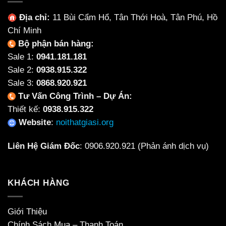
Địa chỉ:
11 Bùi Cẩm Hổ, Tân Thới Hoà, Tân Phú, Hồ
Chí Minh
Bộ phận bán hàng:
Sale 1:
0941.181.181
Sale 2:
0938.915.322
Sale 3:
0868.920.921
Tư Vấn Công Trình – Dự Án:
Thiết kế:
0938.915.322
Website
:
noithatgiasi.org
Liên Hệ Giám Đốc
:
0906.920.921
(Phản ánh dịch vụ)
KHÁCH HÀNG
Giới Thiệu
Chính Sách Mua – Thanh Toán