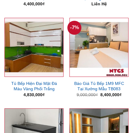
4,400,000
₫
Liên Hệ
-7%
Tủ Bếp Hiện Đại Mặt Đá
Báo Giá Tủ Bếp 1M9 MFC
Màu Vàng Phối Trắng
Tại Xưởng Mẫu TB083
Giá
Giá
4,830,000
₫
9,000,000
₫
8,400,000
₫
gốc
hiện
là:
tại
9,000,000₫.
là:
8,400