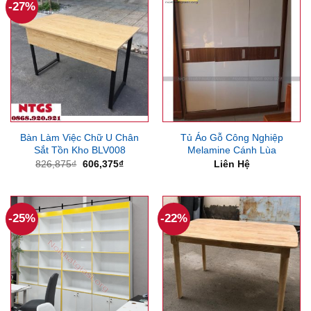
-27%
Bàn Làm Việc Chữ U Chân
Tủ Áo Gỗ Công Nghiệp
Sắt Tồn Kho BLV008
Melamine Cánh Lùa
Giá
Giá
826,875
₫
606,375
₫
Liên Hệ
gốc
hiện
là:
tại
826,875₫.
là:
606,375₫.
-25%
-22%