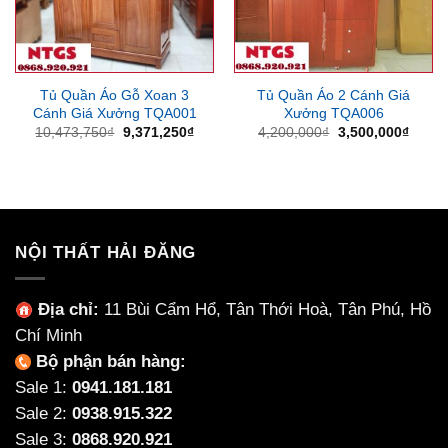
Tủ Quần Áo Gỗ Xoan 3
Tủ Quần Áo 2 Cánh Giá
Cánh Giá Xưởng TQA001
Xưởng TQA006
Giá
Giá
Giá
Giá
10,473,750
₫
9,371,250
₫
4,200,000
₫
3,500,000
₫
gốc
hiện
gốc
hiện
là:
tại
là:
tại
10,473,750₫.
là:
4,200,000₫.
là:
9,371,250₫.
3,500
NỘI THẤT HẢI ĐĂNG
Địa chỉ:
11 Bùi Cẩm Hổ, Tân Thới Hoà, Tân Phú, Hồ
Chí Minh
Bộ phận bán hàng:
Sale 1:
0941.181.181
Sale 2:
0938.915.322
Sale 3:
0868.920.921