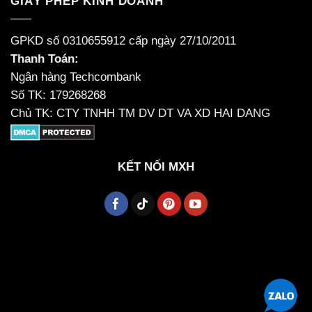
GIẤY PHÉP KINH DOANH
GPKD số 0310655912 cấp ngày 27/10/2011
Thanh Toán:
Ngân hàng Techcombank
Số TK: 179268268
Chủ TK: CTY TNHH TM DV DT VA XD HAI DANG
KẾT NỐI MXH