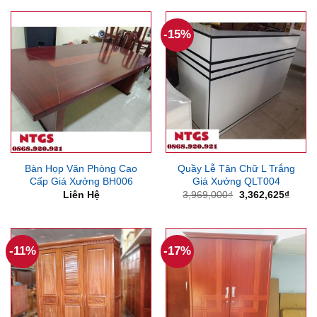
4,000,000₫.
là:
13,836,375₫.
là:
3,090,000₫.
11,4
-15%
Bàn Họp Văn Phòng Cao
Quầy Lễ Tân Chữ L Trắng
Cấp Giá Xưởng BH006
Giá Xưởng QLT004
Giá
Giá
Liên Hệ
3,969,000
₫
3,362,625
₫
gốc
hiện
là:
tại
3,969,000₫.
là:
3,362
-11%
-17%