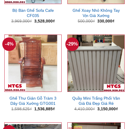
Bộ Bàn Ghế Sofa Cafe
Ghế Xoay Nhỏ Không Tay
CF035
Vịn Giá Xưởng
Giá
Giá
Giá
Giá
3,969,000
₫
3,528,000
₫
500,000
₫
330,000
₫
gốc
hiện
gốc
hiện
là:
tại
là:
tại
3,969,000₫.
là:
500,000₫.
là:
3,528,000₫.
330,000
-4%
-29%
Ghế Thư Giản Gỗ Tràm 3
Quầy Mini Trắng Phối Vân
Dây Giá Xưởng GTG001
Giả Đá Đẹp Giá Rẻ
Giá
Giá
Giá
Giá
1,598,625
₫
1,536,885
₫
4,410,000
₫
3,150,000
₫
gốc
hiện
gốc
hiện
là:
tại
là:
tại
1,598,625₫.
là:
4,410,000₫.
là:
1,536,885₫.
3,150