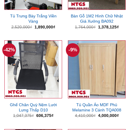
Tủ Trưng Bày Trắng Viền
Bàn Gỗ 1M2 Hình Chữ Nhật
Vàng
Giá Xưởng BA092
Giá
Giá
Giá
Giá
2,520,000
₫
1,890,000
₫
1,764,000
₫
1,378,125
₫
gốc
hiện
gốc
hiện
là:
tại
là:
tại
2,520,000₫.
là:
1,764,000₫.
là:
1,890,000₫.
1,378
-42%
-9%
Ghế Chân Quỳ Nệm Lưới
Tủ Quần Áo MDF Phủ
Lưng Thấp D10
Melamine 3 Cánh TQA008
Giá
Giá
Giá
Giá
1,047,375
₫
606,375
₫
4,410,000
₫
4,000,000
₫
gốc
hiện
gốc
hiện
là:
tại
là:
tại
1,047,375₫.
là:
4,410,000₫.
là: