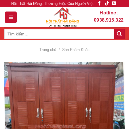
Skip
Nội Thất Hải Đăng: Thương Hiệu Của Người Việt
to
Hotline:
content
0938.915.322
Tìm
kiếm:
Trang chủ
/
Sản Phẩm Khác