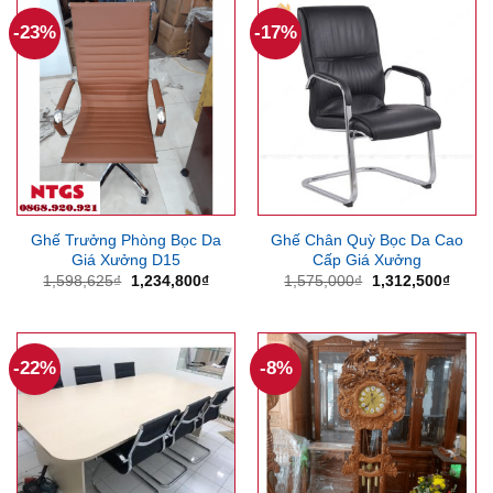
606,375₫.
4,000
-23%
-17%
Ghế Trưởng Phòng Bọc Da
Ghế Chân Quỳ Bọc Da Cao
Giá Xưởng D15
Cấp Giá Xưởng
Giá
Giá
Giá
Giá
1,598,625
₫
1,234,800
₫
1,575,000
₫
1,312,500
₫
gốc
hiện
gốc
hiện
là:
tại
là:
tại
1,598,625₫.
là:
1,575,000₫.
là:
1,234,800₫.
1,312
-22%
-8%