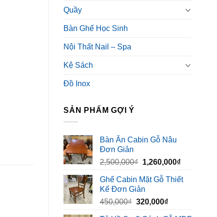
Quầy
Bàn Ghế Học Sinh
Nội Thất Nail – Spa
Kệ Sách
Đồ Inox
SẢN PHẨM GỢI Ý
Bàn Ăn Cabin Gỗ Nâu
Đơn Giản
Giá
Giá
2,500,000
₫
1,260,000
₫
gốc
hiện
Ghế Cabin Mặt Gỗ Thiết
là:
tại
Kế Đơn Giản
2,500,000₫.
là:
Giá
Giá
450,000
₫
320,000
₫
1,260,000₫
gốc
hiện