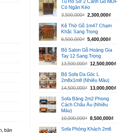
Tủ Hồ Sơ 2 Cánh Gỗ MDF
là:
tại
Có Ngăn Kéo
450,000₫.
là:
Giá
Giá
3,500,000
₫
2,300,000
₫
320,000₫.
gốc
hiện
Kệ Thờ Gỗ 1m47 Chạm
là:
tại
Khắc Sang Trọng
3,500,000₫.
là:
Giá
Giá
6,500,000
₫
5,400,000
₫
2,300,000₫
gốc
hiện
Bộ Salon Gỗ Hoàng Gia
là:
tại
Tay 12 Sang Trọng
6,500,000₫.
là:
Giá
Giá
13,500,000
₫
12,500,000
₫
5,400,000₫
gốc
hiện
Bộ Sofa Da Góc L
là:
tại
2m8x1m8 (Nhiều Màu)
13,500,000₫.
là:
Giá
Giá
14,500,000
₫
13,000,000
₫
12,500,
gốc
hiện
Sofa Băng 2m2 Phong
là:
tại
Cách Châu Âu (Nhiều
14,500,000₫.
là:
Màu)
13,000,
Giá
Giá
10,000,000
₫
8,500,000
₫
gốc
hiện
Sofa Phòng Khách 2m6
n, bàn
là:
tại