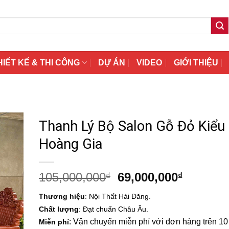
HIẾT KẾ & THI CÔNG
DỰ ÁN
VIDEO
GIỚI THIỆU
Thanh Lý Bộ Salon Gỗ Đỏ Kiểu
Hoàng Gia
Giá
Giá
105,000,000
69,000,000
₫
₫
gốc
hiện
Thương hiệu
: Nội Thất Hải Đăng.
là:
tại
Chất lượng
: Đạt chuẩn Châu Âu.
105,000,000₫.
là:
: Vận chuyển miễn phí với đơn hàng trên 10 t
Miễn phí
69,000,0