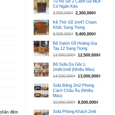
Tủ Hồ Sơ 2 Cánh Gỗ MDF
là:
tại
Có Ngăn Kéo
450,000₫.
là:
Giá
Giá
3,500,000
₫
2,300,000
₫
320,000₫.
gốc
hiện
Kệ Thờ Gỗ 1m47 Chạm
là:
tại
Khắc Sang Trọng
3,500,000₫.
là:
Giá
Giá
6,500,000
₫
5,400,000
₫
2,300,000₫
gốc
hiện
Bộ Salon Gỗ Hoàng Gia
là:
tại
Tay 12 Sang Trọng
6,500,000₫.
là:
Giá
Giá
13,500,000
₫
12,500,000
₫
5,400,000₫
gốc
hiện
Bộ Sofa Da Góc L
là:
tại
2m8x1m8 (Nhiều Màu)
13,500,000₫.
là:
Giá
Giá
14,500,000
₫
13,000,000
₫
12,500,
gốc
hiện
Sofa Băng 2m2 Phong
là:
tại
Cách Châu Âu (Nhiều
14,500,000₫.
là:
Màu)
13,000,
Giá
Giá
10,000,000
₫
8,500,000
₫
gốc
hiện
Sofa Phòng Khách 2m6
à phần đệm
là:
tại