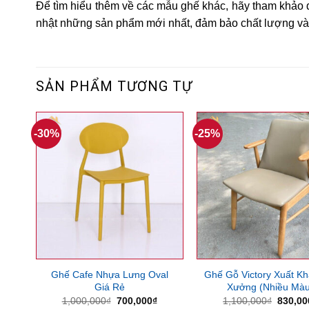
Để tìm hiểu thêm về các mẫu ghế khác, hãy tham khả
nhật những sản phẩm mới nhất, đảm bảo chất lượng và 
SẢN PHẨM TƯƠNG TỰ
-30%
-25%
Ghế Cafe Nhựa Lưng Oval
Ghế Gỗ Victory Xuất Kh
Giá Rẻ
Xưởng (Nhiều Màu
Giá
Giá
Giá
1,000,000
₫
700,000
₫
1,100,000
₫
830,00