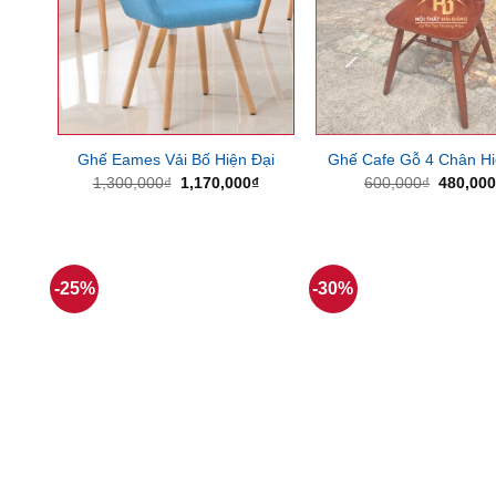
Ghế Eames Vải Bố Hiện Đại
Ghế Cafe Gỗ 4 Chân Hi
Giá
Giá
Giá
1,300,000
₫
1,170,000
₫
600,000
₫
480,00
gốc
hiện
gốc
là:
tại
là:
1,300,000₫.
là:
600,000
1,170,000₫.
-25%
-30%