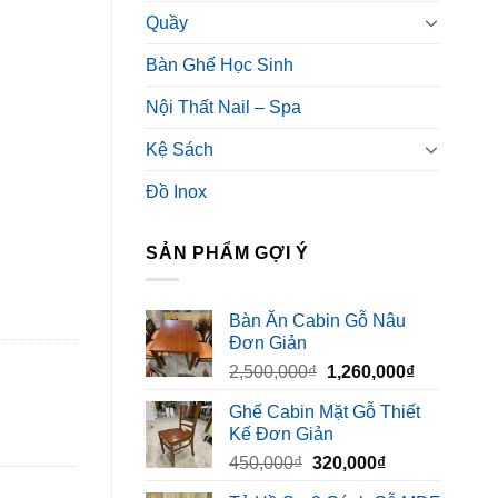
Quầy
Bàn Ghế Học Sinh
Nội Thất Nail – Spa
Kệ Sách
Đồ Inox
SẢN PHẨM GỢI Ý
Bàn Ăn Cabin Gỗ Nâu
Đơn Giản
Giá
Giá
2,500,000
₫
1,260,000
₫
gốc
hiện
Ghế Cabin Mặt Gỗ Thiết
là:
tại
Kế Đơn Giản
2,500,000₫.
là:
Giá
Giá
450,000
₫
320,000
₫
1,260,000₫
gốc
hiện