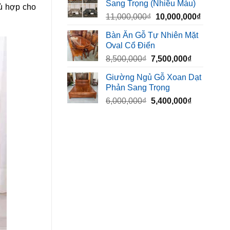
Sang Trọng (Nhiều Màu)
10,000,000₫.
là:
hù hợp cho
Giá
Giá
11,000,000
₫
10,000,000
₫
8,500,00
gốc
hiện
Bàn Ăn Gỗ Tự Nhiên Mặt
là:
tại
Oval Cổ Điển
11,000,000₫.
là:
Giá
Giá
8,500,000
₫
7,500,000
₫
10,000,
gốc
hiện
Giường Ngủ Gỗ Xoan Dạt
là:
tại
Phản Sang Trọng
8,500,000₫.
là:
Giá
Giá
6,000,000
₫
5,400,000
₫
7,500,000₫
gốc
hiện
là:
tại
6,000,000₫.
là:
5,400,000₫