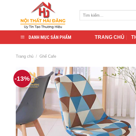
Skip
to
Tìm
content
kiếm:
DANH MỤC SẢN PHẨM
TRANG CHỦ
T
Trang chủ
/
Ghế Cafe
-13%