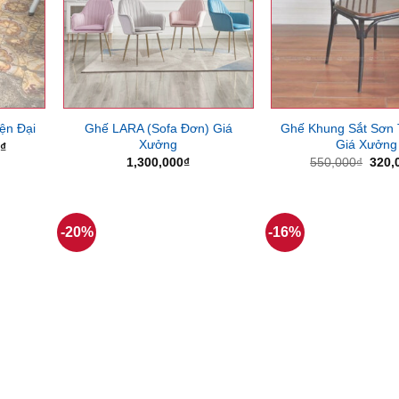
Ghế LARA (Sofa Đơn) Giá
Ghế Khung Sắt Sơn 
ện Đại
Xưởng
Giá Xưởng
Giá
0
₫
hiện
Giá
1,300,000
₫
550,000
₫
320,
tại
gốc
₫.
là:
là:
480,000₫.
550,
-20%
-16%