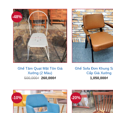
gốc
hiện
gốc
là:
tại
là:
1,000,000₫.
là:
1,100,
700,000₫.
-48%
Ghế Tăm Quạt Mặt Tôn Giá
Ghế Sofa Đơn Khung S
Xưởng (2 Màu)
Cấp Giá Xưởng
Giá
Giá
500,000
₫
260,000
₫
1,050,000
₫
gốc
hiện
là:
tại
500,000₫.
là:
260,000₫.
-10%
-20%