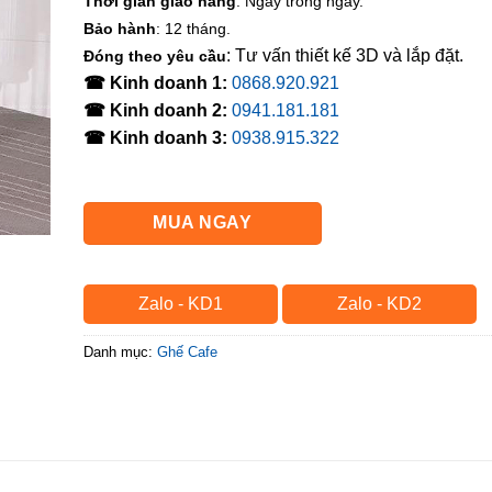
Thời gian giao hàng
: Ngay trong ngày.
Bảo hành
: 12 tháng.
: Tư vấn thiết kế 3D và lắp đặt.
Đóng theo yêu cầu
☎ Kinh doanh 1:
0868.920.921
☎ Kinh doanh 2:
0941.181.181
☎ Kinh doanh 3:
0938.915.322
MUA NGAY
Zalo - KD1
Zalo - KD2
Danh mục:
Ghế Cafe