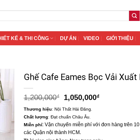
HIẾT KẾ & THI CÔNG
DỰ ÁN
VIDEO
GIỚI THIỆU
Ghế Cafe Eames Bọc Vải Xuất
Giá
Giá
1,200,000
1,050,000
₫
₫
gốc
hiện
Thương hiệu
: Nội Thất Hải Đăng.
là:
tại
Chất lượng
: Đạt chuẩn Châu Âu.
1,200,000₫.
là:
: Vận chuyển miễn phí với đơn hàng trên 10 t
Miễn phí
1,050,000₫.
các Quận nội thành HCM.