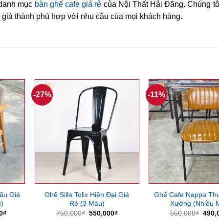
o danh mục
bàn ghế cafe giá rẻ
của Nội Thất Hải Đăng. Chúng tô
giá thành phù hợp với nhu cầu của mọi khách hàng.
-27%
-11%
ẩu Giá
Ghế Silla Tolix Hiện Đại Giá
Ghế Cafe Nappa Th
)
Rẻ (3 Màu)
Xưởng (Nhiều 
Giá
Giá
Giá
Giá
0
₫
750,000
₫
550,000
₫
550,000
₫
490,