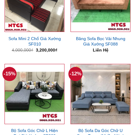
Sofa Mini 2 Chổ Giá Xưởng
Băng Sofa Bọc Vải Nhung
SF010
Giá Xưởng SF088
Giá
Giá
4,000,000
₫
3,200,000
₫
Liên Hệ
gốc
hiện
là:
tại
4,000,000₫.
là:
3,200,000₫.
-15%
-12%
Bộ Sofa Góc Chữ L Hiện
Bộ Sofa Da Góc Chữ U