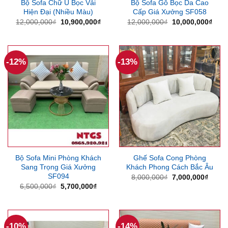
Bộ Sofa Chữ U Bọc Vải
Bộ Sofa Gỗ Bọc Da Cao
Hiện Đại (Nhiều Màu)
Cấp Giá Xưởng SF058
Giá
Giá
Giá
Giá
12,000,000
₫
10,900,000
₫
12,000,000
₫
10,000,000
₫
gốc
hiện
gốc
hiện
là:
tại
là:
tại
12,000,000₫.
là:
12,000,000₫.
là:
10,900,000₫.
10,0
-12%
-13%
Bộ Sofa Mini Phòng Khách
Ghế Sofa Cong Phòng
Sang Trọng Giá Xưởng
Khách Phong Cách Bắc Âu
SF094
Giá
Giá
8,000,000
₫
7,000,000
₫
gốc
hiện
Giá
Giá
6,500,000
₫
5,700,000
₫
là:
tại
gốc
hiện
8,000,000₫.
là:
là:
tại
7,000
6,500,000₫.
là:
5,700,000₫.
-10%
-14%