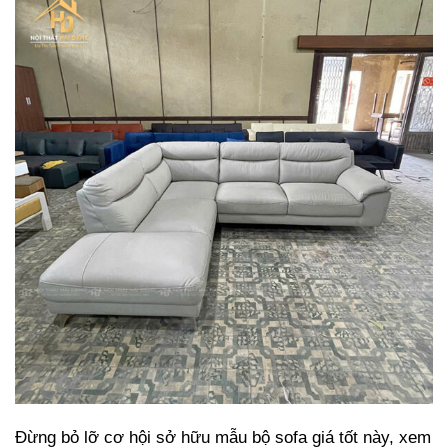
Đừng bỏ lỡ cơ hội sở hữu mẫu bộ sofa giá tốt này, xem