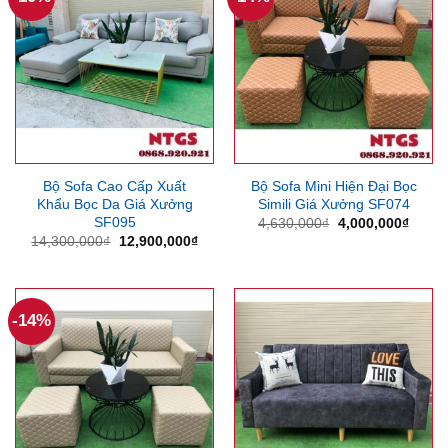
Bộ Sofa Cao Cấp Xuất
Bộ Sofa Mini Hiện Đại Bọc
Khẩu Bọc Da Giá Xưởng
Simili Giá Xưởng SF074
SF095
Giá
Giá
4,630,000
₫
4,000,000
₫
gốc
hiện
Giá
Giá
14,300,000
₫
12,900,000
₫
là:
tại
gốc
hiện
4,630,000₫.
là:
là:
tại
4,000
14,300,000₫.
là:
12,900,000₫.
-14%