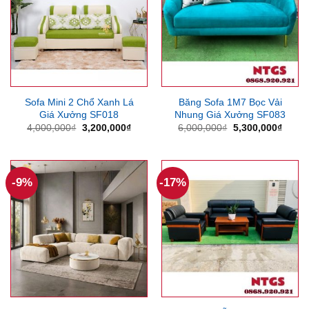
Sofa Mini 2 Chổ Xanh Lá
Băng Sofa 1M7 Bọc Vải
Giá Xưởng SF018
Nhung Giá Xưởng SF083
Giá
Giá
Giá
Giá
4,000,000
₫
3,200,000
₫
6,000,000
₫
5,300,000
₫
gốc
hiện
gốc
hiện
là:
tại
là:
tại
4,000,000₫.
là:
6,000,000₫.
là:
3,200,000₫.
5,300
-9%
-17%