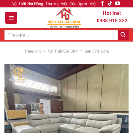
Skip
Nội Thất Hải Đăng: Thương Hiệu Của Người Việt
to
Hotline:
content
0938.915.322
Tìm
kiếm:
Trang chủ
/
Nội Thất Gia Đình
/
Bàn Ghế Sofa