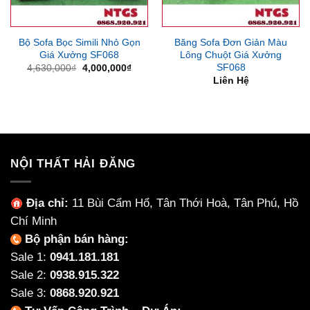
Bộ Sofa Bọc Simili Nhỏ Gọn
Băng Sofa Đơn Giản Màu
Giá Xưởng SF068
Lông Chuột Giá Xưởng
SF068
Giá
Giá
4,630,000
₫
4,000,000
₫
gốc
hiện
Liên Hệ
là:
tại
4,630,000₫.
là:
4,000,000₫.
NỘI THẤT HẢI ĐĂNG
Địa chỉ:
11 Bùi Cẩm Hổ, Tân Thới Hoà, Tân Phú, Hồ
Chí Minh
Bộ phận bán hàng:
Sale 1:
0941.181.181
Sale 2:
0938.915.322
Sale 3:
0868.920.921