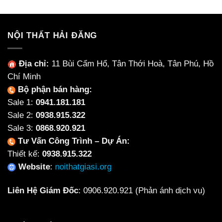
1,047,375₫.
8,270
NỘI THẤT HẢI ĐĂNG
Địa chỉ:
11 Bùi Cẩm Hổ, Tân Thới Hoà, Tân Phú, Hồ
Chí Minh
Bộ phận bán hàng:
Sale 1:
0941.181.181
Sale 2:
0938.915.322
Sale 3:
0868.920.921
Tư Vấn Công Trình – Dự Án:
Thiết kế:
0938.915.322
Website
:
noithatgiasi.org
Liên Hệ Giám Đốc
:
0906.920.921
(Phản ánh dịch vụ)