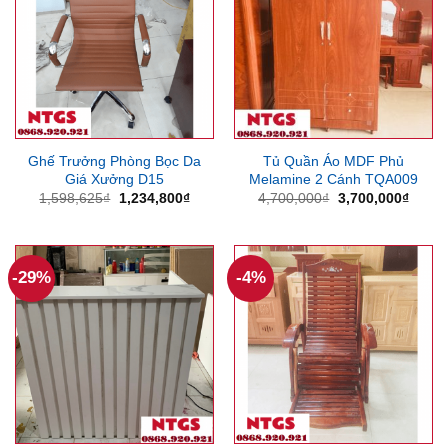
Ghế Trưởng Phòng Bọc Da
Tủ Quần Áo MDF Phủ
Giá Xưởng D15
Melamine 2 Cánh TQA009
Giá
Giá
Giá
Giá
1,598,625
₫
1,234,800
₫
4,700,000
₫
3,700,000
₫
gốc
hiện
gốc
hiện
là:
tại
là:
tại
1,598,625₫.
là:
4,700,000₫.
là:
1,234,800₫.
3,700
-29%
-4%