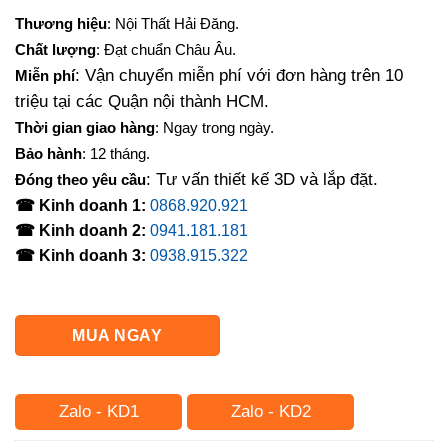
gốc
hiện
Thương hiệu
: Nội Thất Hải Đăng.
là:
tại
Chất lượng
: Đạt chuẩn Châu Âu.
7,500,000₫.
là:
: Vận chuyển miễn phí với đơn hàng trên 10
Miễn phí
6,100,000₫.
triệu tại các Quận nội thành HCM.
Thời gian giao hàng
: Ngay trong ngày.
Bảo hành
: 12 tháng.
: Tư vấn thiết kế 3D và lắp đặt.
Đóng theo yêu cầu
☎ Kinh doanh 1:
0868.920.921
☎ Kinh doanh 2:
0941.181.181
☎ Kinh doanh 3:
0938.915.322
MUA NGAY
Zalo - KD1
Zalo - KD2