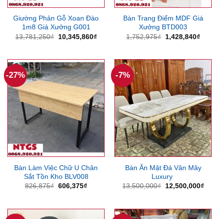
Giường Phản Gỗ Xoan Đào
Bàn Trang Điểm MDF Giá
1m8 Giá Xưởng G001
Xưởng BTD003
Giá
Giá
Giá
Giá
13,781,250
₫
10,345,860
₫
1,752,975
₫
1,428,840
₫
gốc
hiện
gốc
hiện
là:
tại
là:
tại
13,781,250₫.
là:
1,752,975₫.
là:
10,345,860₫.
1,428
-27%
-7%
Bàn Làm Việc Chữ U Chân
Bàn Ăn Mặt Đá Vân Mây
Sắt Tồn Kho BLV008
Luxury
Giá
Giá
Giá
Giá
826,875
₫
606,375
₫
13,500,000
₫
12,500,000
₫
gốc
hiện
gốc
hiện
là:
tại
là:
tại
826,875₫.
là:
13,500,000₫.
là:
606,375₫.
12,5