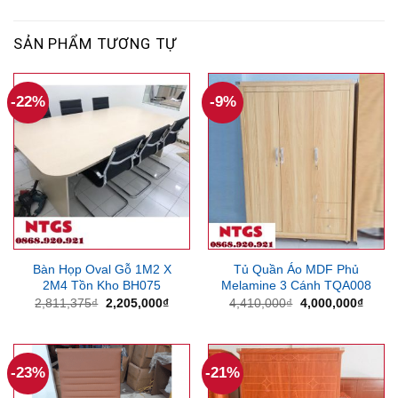
SẢN PHẨM TƯƠNG TỰ
-22%
-9%
Bàn Họp Oval Gỗ 1M2 X
Tủ Quần Áo MDF Phủ
2M4 Tồn Kho BH075
Melamine 3 Cánh TQA008
Giá
Giá
Giá
Giá
2,811,375
₫
2,205,000
₫
4,410,000
₫
4,000,000
₫
gốc
hiện
gốc
hiện
là:
tại
là:
tại
2,811,375₫.
là:
4,410,000₫.
là:
2,205,000₫.
4,000
-23%
-21%