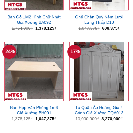
Bàn Gỗ 1M2 Hình Chữ Nhật
Ghế Chân Quỳ Nệm Lưới
Giá Xưởng BA092
Lưng Thấp D10
Giá
Giá
Giá
Giá
1,764,000
₫
1,378,125
₫
1,047,375
₫
606,375
₫
gốc
hiện
gốc
hiện
là:
tại
là:
tại
1,764,000₫.
là:
1,047,375₫.
là:
1,378,125₫.
606,37
-24%
-17%
Bàn Họp Văn Phòng 1m6
Tủ Quần Áo Hoàng Gia 4
Giá Xưởng BH001
Cánh Giá Xưởng TQA013
Giá
Giá
Giá
Giá
1,378,125
₫
1,047,375
₫
10,000,000
₫
8,270,000
₫
gốc
hiện
gốc
hiện
là:
tại
là:
tại
1,378,125₫.
là:
10,000,000₫.
là: