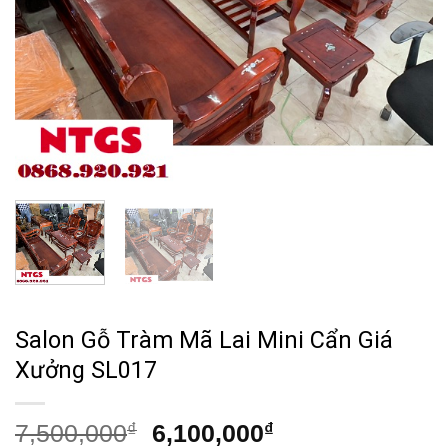
Salon Gỗ Tràm Mã Lai Mini Cẩn Giá
Xưởng SL017
Giá
Giá
7,500,000
₫
6,100,000
₫