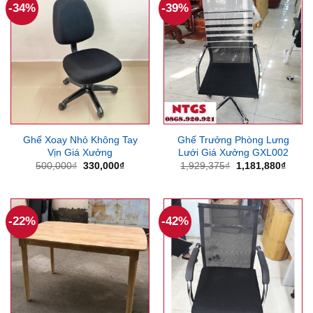
-34%
-39%
Ghế Xoay Nhỏ Không Tay
Ghế Trưởng Phòng Lưng
Vịn Giá Xưởng
Lưới Giá Xưởng GXL002
Giá
Giá
Giá
Giá
500,000
₫
330,000
₫
1,929,375
₫
1,181,880
₫
gốc
hiện
gốc
hiện
là:
tại
là:
tại
500,000₫.
là:
1,929,375₫.
là:
330,000₫.
1,181
-22%
-42%