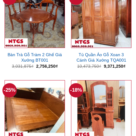
Bàn Trà Gỗ Tràm 2 Ghế Giá
Tủ Quần Áo Gỗ Xoan 3
Xưởng BT001
Cánh Giá Xưởng TQA001
Giá
Giá
Giá
Giá
3,031,875
₫
2,756,250
₫
10,473,750
₫
9,371,250
₫
gốc
hiện
gốc
hiện
là:
tại
là:
tại
3,031,875₫.
là:
10,473,750₫.
là:
2,756,250₫.
9,371
-25%
-18%