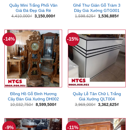
Quầy Mini Trắng Phối Vân
Ghế Thư Giản Gỗ Tràm 3
Giả Đá Đẹp Giá Rẻ
Dây Giá Xưởng GTG001
Giá
Giá
Giá
Giá
4,410,000
₫
3,150,000
₫
1,598,625
₫
1,536,885
₫
gốc
hiện
gốc
hiện
là:
tại
là:
tại
4,410,000₫.
là:
1,598,625₫.
là:
3,150,000₫.
1,536
-14%
-15%
Đồng Hồ Gỗ Đinh Hương
Quầy Lễ Tân Chữ L Trắng
Cây Đàn Giá Xưởng DH002
Giá Xưởng QLT004
Giá
Giá
Giá
Giá
10,032,750
₫
8,599,500
₫
3,969,000
₫
3,362,625
₫
gốc
hiện
gốc
hiện
là:
tại
là:
tại
10,032,750₫.
là:
3,969,000₫.
là:
8,599,500₫.
3,362
-9%
-11%