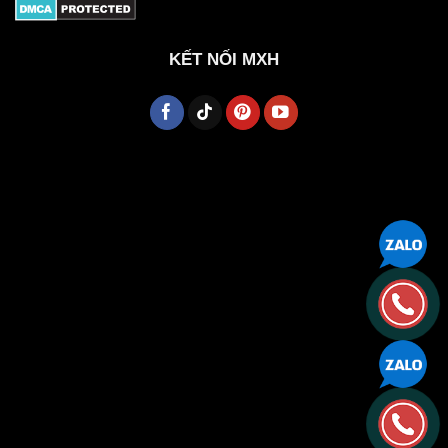
KẾT NỐI MXH