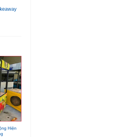
akeaway
ộng Hiện
ng