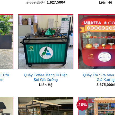
Giá
Giá
2,609,250
₫
1,627,500
₫
Liên Hệ
gốc
hiện
là:
tại
2,609,250₫.
là:
1,627,500₫.
 Trời
Quầy Coffee Mang Đi Hiện
Quầy Trà Sữa Màu
en
Đại Giá Xưởng
Giá Xưởng
Liên Hệ
3,675,000
₫
-10%