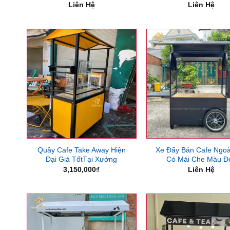
Liên Hệ
Liên Hệ
Quầy Cafe Take Away Hiện
Xe Đẩy Bán Cafe Ngoài
Đại Giá TốtTại Xưởng
Có Mái Che Màu Đ
3,150,000
₫
Liên Hệ