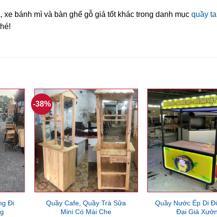
, xe bánh mì và bàn ghế gỗ giá tốt khác trong danh mục
quầy t
hé!
-38%
g Đi
Quầy Cafe, Quầy Trà Sữa
Quầy Nước Ép Di Đ
ng
Mini Có Mái Che
Đại Giá Xưở