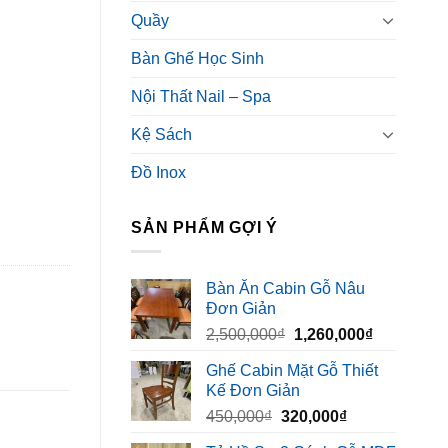
Quầy
Bàn Ghế Học Sinh
Nội Thất Nail – Spa
Kệ Sách
Đồ Inox
SẢN PHẨM GỢI Ý
Bàn Ăn Cabin Gỗ Nâu
Đơn Giản
Giá
Giá
2,500,000
₫
1,260,000
₫
gốc
hiện
Ghế Cabin Mặt Gỗ Thiết
là:
tại
Kế Đơn Giản
2,500,000₫.
là:
Giá
Giá
450,000
₫
320,000
₫
1,260,000₫
gốc
hiện