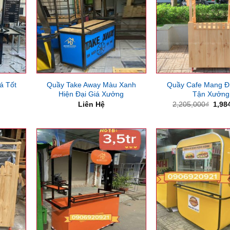
á Tốt
Quầy Take Away Màu Xanh
Quầy Cafe Mang Đi
Hiện Đại Giá Xưởng
Tận Xưởng
Giá
Liên Hệ
2,205,000
₫
1,98
gốc
là:
2,20