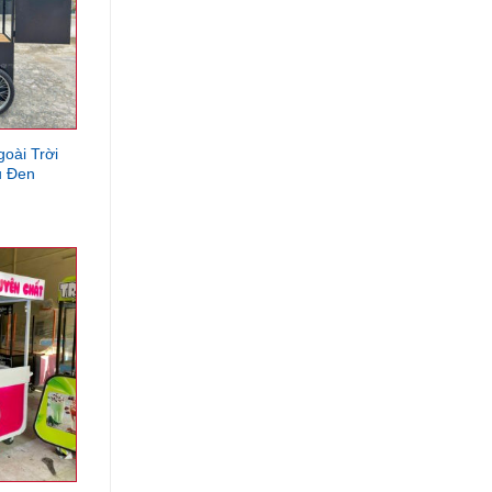
oài Trời
u Đen