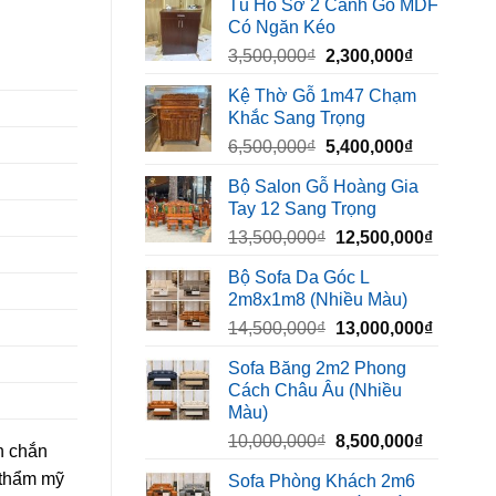
Tủ Hồ Sơ 2 Cánh Gỗ MDF
là:
tại
Có Ngăn Kéo
450,000₫.
là:
Giá
Giá
3,500,000
₫
2,300,000
₫
320,000₫.
gốc
hiện
Kệ Thờ Gỗ 1m47 Chạm
là:
tại
Khắc Sang Trọng
3,500,000₫.
là:
Giá
Giá
6,500,000
₫
5,400,000
₫
2,300,000₫
gốc
hiện
Bộ Salon Gỗ Hoàng Gia
là:
tại
Tay 12 Sang Trọng
6,500,000₫.
là:
Giá
Giá
13,500,000
₫
12,500,000
₫
5,400,000₫
gốc
hiện
Bộ Sofa Da Góc L
là:
tại
2m8x1m8 (Nhiều Màu)
13,500,000₫.
là:
Giá
Giá
14,500,000
₫
13,000,000
₫
12,500,
gốc
hiện
Sofa Băng 2m2 Phong
là:
tại
Cách Châu Âu (Nhiều
14,500,000₫.
là:
Màu)
13,000,
Giá
Giá
10,000,000
₫
8,500,000
₫
an chắn
gốc
hiện
 thẩm mỹ
Sofa Phòng Khách 2m6
là:
tại