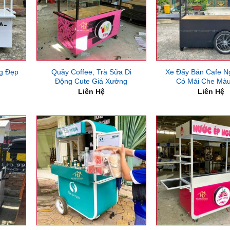
g Đẹp
Quầy Coffee, Trà Sữa Di
Xe Đẩy Bán Cafe Ng
Động Cute Giá Xưởng
Có Mái Che Mà
Liên Hệ
Liên Hệ