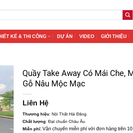
HIẾT KẾ & THI CÔNG
DỰ ÁN
VIDEO
GIỚI THIỆU
Quầy Take Away Có Mái Che, 
Gỗ Nâu Mộc Mạc
Liên Hệ
Thương hiệu
: Nội Thất Hải Đăng.
Chất lượng
: Đạt chuẩn Châu Âu.
: Vận chuyển miễn phí với đơn hàng trên 10 t
Miễn phí