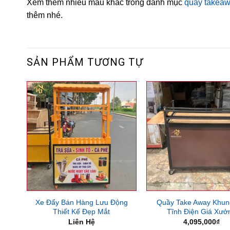
Xem thêm nhiều mẫu khác trong danh mục
quầy takeawa
thêm nhé.
SẢN PHẨM TƯƠNG TỰ
Xe Đẩy Bán Hàng Lưu Động
Quầy Take Away Khun
Thiết Kế Đẹp Mắt
Tĩnh Điện Giá Xưở
Liên Hệ
4,095,000
₫