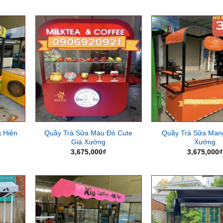
là:
tại
2,609,250₫.
là:
1,627,500₫.
 Hiện
Quầy Trà Sữa Màu Đỏ Cute
Quầy Trà Sữa Mang
Giá Xưởng
Xưởng
3,675,000
₫
3,675,000
₫