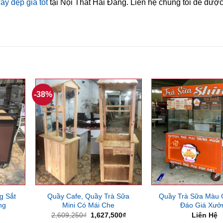
y đẹp giá tốt
tại Nội Thất Hải Đăng. Liên hệ chúng tôi để được
-38%
g Sắt
Quầy Cafe, Quầy Trà Sữa
Quầy Trà Sữa Màu
ng
Mini Có Mái Che
Đáo Giá Xưở
Giá
Giá
2,609,250
₫
1,627,500
₫
Liên Hệ
gốc
hiện