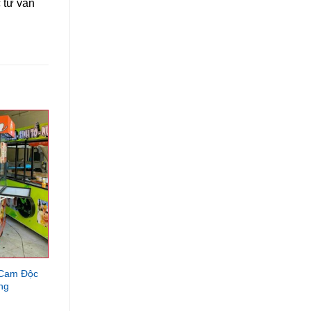
 tư vấn
 Cam Độc
ng