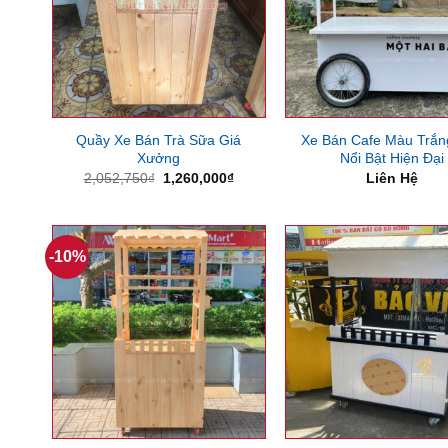
Quầy Xe Bán Trà Sữa Giá
Xe Bán Cafe Màu Trắn
Xưởng
Nổi Bật Hiện Đại
Giá
Giá
2,052,750
₫
1,260,000
₫
Liên Hệ
gốc
hiện
là:
tại
2,052,750₫.
là:
1,260,000₫.
-10%