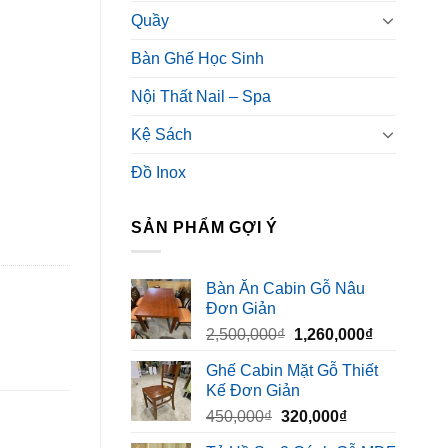
Quầy
Bàn Ghế Học Sinh
Nội Thất Nail – Spa
Kệ Sách
Đồ Inox
SẢN PHẨM GỢI Ý
Bàn Ăn Cabin Gỗ Nâu
Đơn Giản
Giá
Giá
2,500,000
₫
1,260,000
₫
gốc
hiện
Ghế Cabin Mặt Gỗ Thiết
là:
tại
Kế Đơn Giản
2,500,000₫.
là:
Giá
Giá
450,000
₫
320,000
₫
1,260,000₫
gốc
hiện