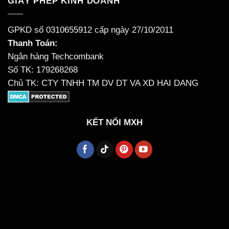
GIẤY PHÉP KINH DOANH
GPKD số 0310655912 cấp ngày 27/10/2011
Thanh Toán:
Ngân hàng Techcombank
Số TK: 179268268
Chủ TK: CTY TNHH TM DV DT VA XD HAI DANG
KẾT NỐI MXH