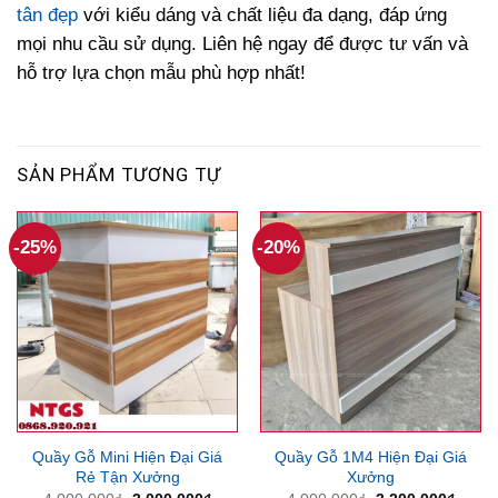
tân đẹp
với kiểu dáng và chất liệu đa dạng, đáp ứng
mọi nhu cầu sử dụng. Liên hệ ngay để được tư vấn và
hỗ trợ lựa chọn mẫu phù hợp nhất!
SẢN PHẨM TƯƠNG TỰ
-25%
-20%
Quầy Gỗ Mini Hiện Đại Giá
Quầy Gỗ 1M4 Hiện Đại Giá
Rẻ Tận Xưởng
Xưởng
Giá
Giá
Giá
Giá