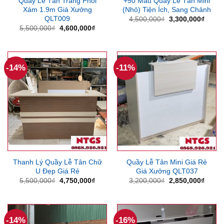
Quầy Lễ Tân Trắng Phối
+50 Mẫu Quầy Lễ Tân Mini
Xám 1.9m Giá Xưởng
(Nhỏ) Tiện Ích, Sang Chảnh
QLT009
Giá
Giá
4,500,000
₫
3,300,000
₫
gốc
hiện
Giá
Giá
5,500,000
₫
4,600,000
₫
là:
tại
gốc
hiện
4,500,000₫.
là:
là:
tại
3,300
5,500,000₫.
là:
4,600,000₫.
-14%
-11%
Thanh Lý Quầy Lễ Tân Chữ
Quầy Lễ Tân Mini Giá Rẻ
U Đẹp Giá Rẻ
Giá Xưởng QLT037
Giá
Giá
Giá
Giá
5,500,000
₫
4,750,000
₫
3,200,000
₫
2,850,000
₫
gốc
hiện
gốc
hiện
là:
tại
là:
tại
5,500,000₫.
là:
3,200,000₫.
là:
4,750,000₫.
2,850
-14%
-16%