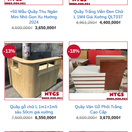
+50 Mẫu Quầy Thu Ngân
Quầy Trắng Viền Đen Chữ
Mini Nhỏ Gọn Xu Hướng
L 1M4 Giá Xưởng QLT037
2024
Giá
Giá
4,961,250
₫
4,400,000
₫
gốc
hiện
Giá
Giá
4,500,000
₫
3,650,000
₫
là:
tại
gốc
hiện
4,961,250₫.
là:
là:
tại
4,400
4,500,000₫.
là:
3,650,000₫.
-13%
-18%
Quầy gỗ chữ L 1m1×1m5
Quầy Vân Gỗ Phối Trắng
sâu 50cm giá xưởng
Cao Cấp
Giá
Giá
Giá
Giá
7,500,000
₫
6,550,000
₫
4,500,000
₫
3,670,000
₫
gốc
hiện
gốc
hiện
là:
tại
là:
tại
7,500,000₫.
là:
4,500,000₫.
là: