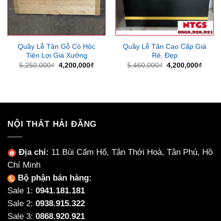
Quầy Lễ Tân Gỗ Có Hộc
Quầy Lễ Tân Cao Cấp Giá
Tiện Lợi Giá Xưởng
Rẻ, Đẹp
Giá
Giá
Giá
Giá
5,250,000
₫
4,200,000
₫
5,460,000
₫
4,200,000
₫
gốc
hiện
gốc
hiện
là:
tại
là:
tại
5,250,000₫.
là:
5,460,000₫.
là:
4,200,000₫.
4,200
NỘI THẤT HẢI ĐĂNG
Địa chỉ:
11 Bùi Cẩm Hổ, Tân Thới Hoà, Tân Phú, Hồ
Chí Minh
Bộ phận bán hàng:
Sale 1:
0941.181.181
Sale 2:
0938.915.322
Sale 3:
0868.920.921