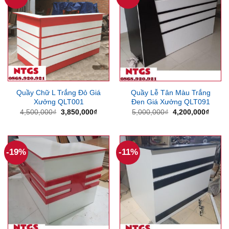
Quầy Chữ L Trắng Đỏ Giá
Quầy Lễ Tân Màu Trắng
Xưởng QLT001
Đen Giá Xưởng QLT091
Giá
Giá
Giá
Giá
4,500,000
₫
3,850,000
₫
5,000,000
₫
4,200,000
₫
gốc
hiện
gốc
hiện
là:
tại
là:
tại
4,500,000₫.
là:
5,000,000₫.
là:
3,850,000₫.
4,200
-19%
-11%