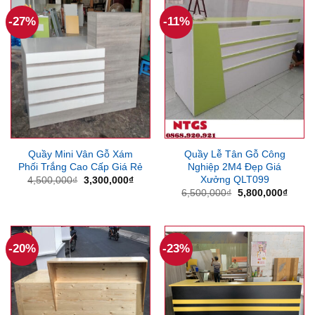
6,550,000₫.
3,670
-27%
-11%
Quầy Mini Vân Gỗ Xám
Quầy Lễ Tân Gỗ Công
Phối Trắng Cao Cấp Giá Rẻ
Nghiệp 2M4 Đẹp Giá
Xưởng QLT099
Giá
Giá
4,500,000
₫
3,300,000
₫
gốc
hiện
Giá
Giá
6,500,000
₫
5,800,000
₫
là:
tại
gốc
hiện
4,500,000₫.
là:
là:
tại
3,300,000₫.
6,500,000₫.
là:
5,800
-20%
-23%