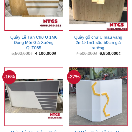
Quầy Lễ Tân Chữ U 1M6
Quầy gỗ chữ U màu vàng
Đóng Mới Giá Xưởng
2m1×1m1 sâu 50cm giá
QLT085
xưởng
Giá
Giá
Giá
Giá
5,500,000
₫
4,100,000
₫
7,500,000
₫
6,850,000
₫
gốc
hiện
gốc
hiện
là:
tại
là:
tại
5,500,000₫.
là:
7,500,000₫.
là:
4,100,000₫.
6,850
-16%
-27%