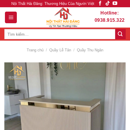
Skip
Nội Thất Hải Đăng: Thương Hiệu Của Người Việt
to
Hotline:
content
0938.915.322
Tìm
kiếm:
Trang chủ
/
Quầy Lễ Tân
/
Quầy Thu Ngân