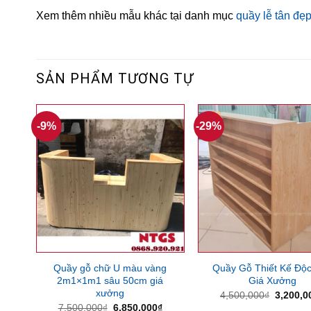
Xem thêm nhiều mẫu khác tại danh mục
quầy lễ tân đẹ
SẢN PHẨM TƯƠNG TỰ
-9%
-29%
Quầy gỗ chữ U màu vàng
Quầy Gỗ Thiết Kế Độ
2m1×1m1 sâu 50cm giá
Giá Xưởng
xưởng
Giá
4,500,000
₫
3,200,0
gốc
Giá
Giá
7,500,000
₫
6,850,000
₫