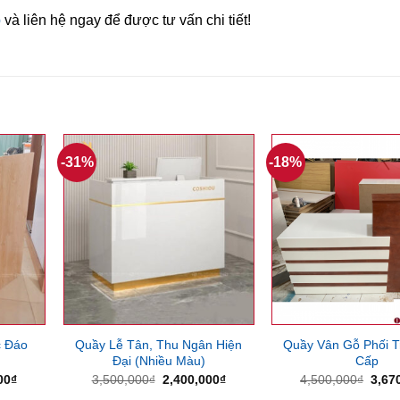
p
và liên hệ ngay để được tư vấn chi tiết!
-31%
-18%
c Đáo
Quầy Lễ Tân, Thu Ngân Hiện
Quầy Vân Gỗ Phối T
Đại (Nhiều Màu)
Cấp
Giá
Giá
Giá
Giá
00
₫
3,500,000
₫
2,400,000
₫
4,500,000
₫
3,67
hiện
gốc
hiện
gốc