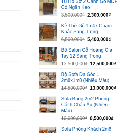
Tủ Hồ Sơ 2 Cánh Gỗ MDF
là:
tại
Có Ngăn Kéo
450,000₫.
là:
Giá
Giá
3,500,000
₫
2,300,000
₫
320,000₫.
gốc
hiện
Kệ Thờ Gỗ 1m47 Chạm
là:
tại
Khắc Sang Trọng
3,500,000₫.
là:
Giá
Giá
6,500,000
₫
5,400,000
₫
2,300,000₫
gốc
hiện
Bộ Salon Gỗ Hoàng Gia
là:
tại
Tay 12 Sang Trọng
6,500,000₫.
là:
Giá
Giá
13,500,000
₫
12,500,000
₫
5,400,000₫
gốc
hiện
Bộ Sofa Da Góc L
là:
tại
2m8x1m8 (Nhiều Màu)
13,500,000₫.
là:
Giá
Giá
14,500,000
₫
13,000,000
₫
12,500,
gốc
hiện
Sofa Băng 2m2 Phong
là:
tại
Cách Châu Âu (Nhiều
14,500,000₫.
là:
Màu)
13,000,
Giá
Giá
10,000,000
₫
8,500,000
₫
gốc
hiện
Sofa Phòng Khách 2m6
là:
tại