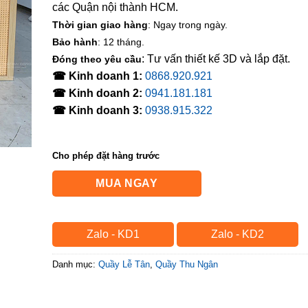
các Quận nội thành HCM.
Thời gian giao hàng
: Ngay trong ngày.
Bảo hành
: 12 tháng.
: Tư vấn thiết kế 3D và lắp đặt.
Đóng theo yêu cầu
☎ Kinh doanh 1:
0868.920.921
☎ Kinh doanh 2:
0941.181.181
☎ Kinh doanh 3:
0938.915.322
Cho phép đặt hàng trước
MUA NGAY
Zalo - KD1
Zalo - KD2
Danh mục:
Quầy Lễ Tân
,
Quầy Thu Ngân