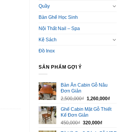
Quầy
Bàn Ghế Học Sinh
Nội Thất Nail – Spa
Kệ Sách
Đồ Inox
SẢN PHẨM GỢI Ý
Bàn Ăn Cabin Gỗ Nâu
Đơn Giản
Giá
Giá
2,500,000
₫
1,260,000
₫
gốc
hiện
Ghế Cabin Mặt Gỗ Thiết
là:
tại
Kế Đơn Giản
2,500,000₫.
là:
Giá
Giá
450,000
₫
320,000
₫
1,260,000₫
gốc
hiện