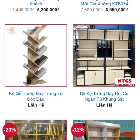
Khách
Mới Giá Xưởng KTB074
Giá
Giá
Giá
Giá
7,400,000
₫
6,300,000
₫
7,500,000
₫
6,550,000
₫
gốc
hiện
gốc
hiện
là:
tại
là:
tại
7,400,000₫.
là:
7,500,000₫.
là:
6,300,000₫.
6,550
Kệ Gỗ Trưng Bày Trang Trí
Bộ Kệ Trưng Bày Đôi Có
Độc Đáo
Ngăn Tủ Khung Sắt
Liên Hệ
Liên Hệ
-20%
-12%