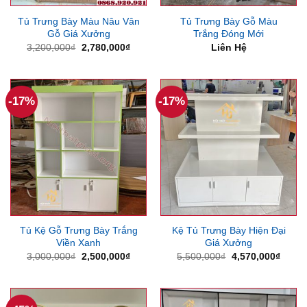
Tủ Trưng Bày Màu Nâu Vân
Tủ Trưng Bày Gỗ Màu
Gỗ Giá Xưởng
Trắng Đóng Mới
Giá
Giá
3,200,000
₫
2,780,000
₫
Liên Hệ
gốc
hiện
là:
tại
3,200,000₫.
là:
2,780,000₫.
-17%
-17%
Tủ Kệ Gỗ Trưng Bày Trắng
Kệ Tủ Trưng Bày Hiện Đại
Viền Xanh
Giá Xưởng
Giá
Giá
Giá
Giá
3,000,000
₫
2,500,000
₫
5,500,000
₫
4,570,000
₫
gốc
hiện
gốc
hiện
là:
tại
là:
tại
3,000,000₫.
là:
5,500,000₫.
là:
2,500,000₫.
4,570