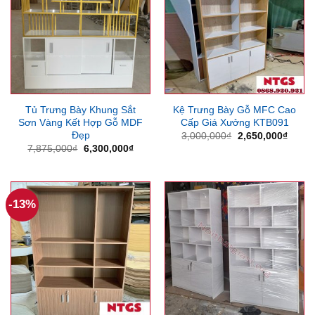
Tủ Trưng Bày Khung Sắt
Kệ Trưng Bày Gỗ MFC Cao
Sơn Vàng Kết Hợp Gỗ MDF
Cấp Giá Xưởng KTB091
Đẹp
Giá
Giá
3,000,000
₫
2,650,000
₫
gốc
hiện
Giá
Giá
7,875,000
₫
6,300,000
₫
là:
tại
gốc
hiện
3,000,000₫.
là:
là:
tại
2,650
7,875,000₫.
là:
6,300,000₫.
-13%