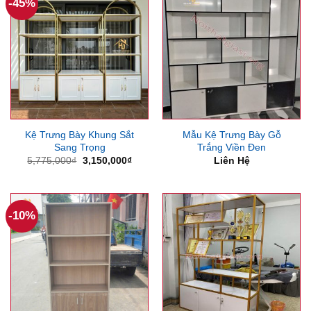
-45%
Kệ Trưng Bày Khung Sắt
Mẫu Kệ Trưng Bày Gỗ
Sang Trọng
Trắng Viền Đen
Giá
Giá
5,775,000
₫
3,150,000
₫
Liên Hệ
gốc
hiện
là:
tại
5,775,000₫.
là:
3,150,000₫.
-10%