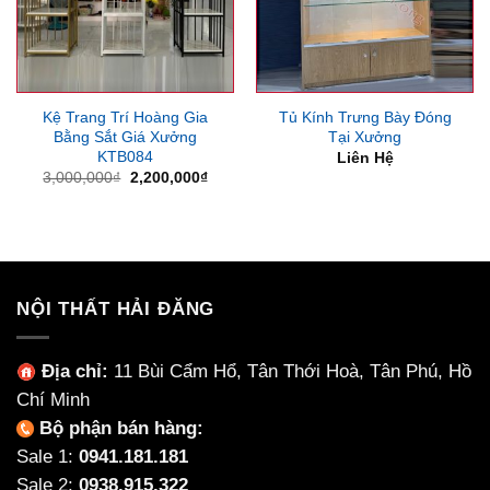
Kệ Trang Trí Hoàng Gia
Tủ Kính Trưng Bày Đóng
Bằng Sắt Giá Xưởng
Tại Xưởng
KTB084
Liên Hệ
Giá
Giá
3,000,000
₫
2,200,000
₫
gốc
hiện
là:
tại
3,000,000₫.
là:
2,200,000₫.
NỘI THẤT HẢI ĐĂNG
Địa chỉ:
11 Bùi Cẩm Hổ, Tân Thới Hoà, Tân Phú, Hồ
Chí Minh
Bộ phận bán hàng:
Sale 1:
0941.181.181
Sale 2:
0938.915.322