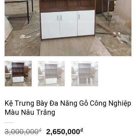
Kệ Trưng Bày Đa Năng Gỗ Công Nghiệp
Màu Nâu Trắng
Giá
Giá
3,000,000
₫
2,650,000
₫