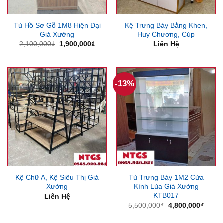
Tủ Hồ Sơ Gỗ 1M8 Hiện Đại
Kệ Trưng Bày Bằng Khen,
Giá Xưởng
Huy Chương, Cúp
Giá
Giá
2,100,000
₫
1,900,000
₫
Liên Hệ
gốc
hiện
là:
tại
2,100,000₫.
là:
1,900,000₫.
-13%
Kệ Chữ A, Kệ Siêu Thị Giá
Tủ Trưng Bày 1M2 Cửa
Xưởng
Kính Lùa Giá Xưởng
KTB017
Liên Hệ
Giá
Giá
5,500,000
₫
4,800,000
₫
gốc
hiện
là:
tại