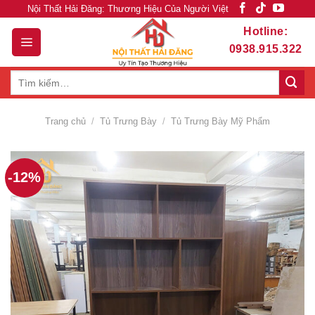
Skip
Nội Thất Hải Đăng: Thương Hiệu Của Người Việt
to
Hotline:
content
0938.915.322
Tìm
kiếm:
Trang chủ
/
Tủ Trưng Bày
/
Tủ Trưng Bày Mỹ Phẩm
-12%