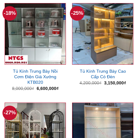
5,500,000₫.
là:
4,800
-18%
-25%
Tủ Kính Trưng Bày Nồi
Tủ Kính Trưng Bày Cao
Cơm Điện Giá Xưởng
Cấp Có Đèn
KTB020
Giá
Giá
4,200,000
₫
3,150,000
₫
gốc
hiện
Giá
Giá
8,000,000
₫
6,600,000
₫
là:
tại
gốc
hiện
4,200,000₫.
là:
là:
tại
3,150
8,000,000₫.
là:
6,600,000₫.
-27%