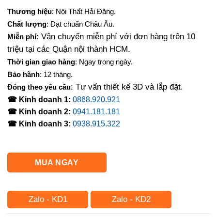
gốc
hiện
Thương hiệu
: Nội Thất Hải Đăng.
là:
tại
Chất lượng
: Đạt chuẩn Châu Âu.
3,000,000₫.
là:
: Vận chuyển miễn phí với đơn hàng trên 10
Miễn phí
2,650,000₫.
triệu tại các Quận nội thành HCM.
Thời gian giao hàng
: Ngay trong ngày.
Bảo hành
: 12 tháng.
: Tư vấn thiết kế 3D và lắp đặt.
Đóng theo yêu cầu
☎ Kinh doanh 1:
0868.920.921
☎ Kinh doanh 2:
0941.181.181
☎ Kinh doanh 3:
0938.915.322
MUA NGAY
Zalo - KD1
Zalo - KD2