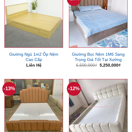
Giường Ngủ 1m2 Ốp Nệm
Giường Bọc Nệm 1M6 Sang
Cao Cấp
Trọng Giá Tốt Tại Xưởng
Giá
Giá
Liên Hệ
6,500,000
₫
5,250,000
₫
gốc
hiện
là:
tại
6,500,000₫.
là:
5,250
-13%
-12%