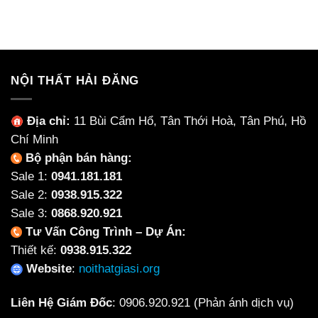
gốc
hiện
là:
tại
7,500,000₫.
là:
6,500,000₫.
NỘI THẤT HẢI ĐĂNG
Địa chỉ:
11 Bùi Cẩm Hổ, Tân Thới Hoà, Tân Phú, Hồ
Chí Minh
Bộ phận bán hàng:
Sale 1:
0941.181.181
Sale 2:
0938.915.322
Sale 3:
0868.920.921
Tư Vấn Công Trình – Dự Án:
Thiết kế:
0938.915.322
Website
:
noithatgiasi.org
Liên Hệ Giám Đốc
:
0906.920.921
(Phản ánh dịch vụ)