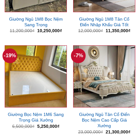
Giường Ngủ 1M8 Bọc Nệm
Giường Ngủ 1M8 Tân Cổ
Sang Trọng
Điển Nhập Khẩu Giá Tốt
Giá
Giá
Giá
Giá
11,200,000
₫
10,250,000
₫
12,000,000
₫
11,350,000
₫
gốc
hiện
gốc
hiện
là:
tại
là:
tại
11,200,000₫.
là:
12,000,000₫.
là:
10,250,000₫.
11,3
-19%
-7%
Giường Bọc Nệm 1M6 Sang
Giường Ngủ Tân Cổ Điển
Trọng Giá Xưởng
Bọc Nệm Cao Cấp Giá
Xưởng
Giá
Giá
6,500,000
₫
5,250,000
₫
gốc
hiện
Giá
Giá
23,000,000
₫
21,300,000
₫
là:
tại
gốc
hiện
6,500,000₫.
là: