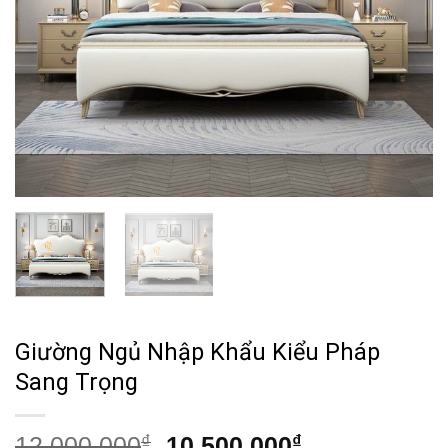
Giường Ngủ Nhập Khẩu Kiểu Pháp
Sang Trọng
Giá
Giá
12,000,000
₫
10,500,000
₫