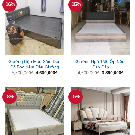
-16%
-15%
Giường Hộp Màu Xám Đen
Giường Ngủ 1M6 Ốp Nệm
Có Bọc Nệm Đầu Giường
Cao Cấp
Giá
Giá
Giá
Giá
5,500,000
₫
4,600,000
₫
4,600,000
₫
3,890,000
₫
gốc
hiện
gốc
hiện
là:
tại
là:
tại
5,500,000₫.
là:
4,600,000₫.
là:
4,600,000₫.
3,890
-8%
-5%