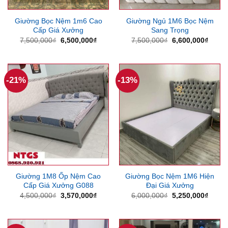
Giường Bọc Nệm 1m6 Cao
Giường Ngủ 1M6 Bọc Nệm
Cấp Giá Xưởng
Sang Trọng
Giá
Giá
Giá
Giá
7,500,000
₫
6,500,000
₫
7,500,000
₫
6,600,000
₫
gốc
hiện
gốc
hiện
là:
tại
là:
tại
7,500,000₫.
là:
7,500,000₫.
là:
6,500,000₫.
6,600
-21%
-13%
Giường 1M8 Ốp Nệm Cao
Giường Bọc Nệm 1M6 Hiện
Cấp Giá Xưởng G088
Đại Giá Xưởng
Giá
Giá
Giá
Giá
4,500,000
₫
3,570,000
₫
6,000,000
₫
5,250,000
₫
gốc
hiện
gốc
hiện
là:
tại
là:
tại
4,500,000₫.
là:
6,000,000₫.
là:
3,570,000₫.
5,250