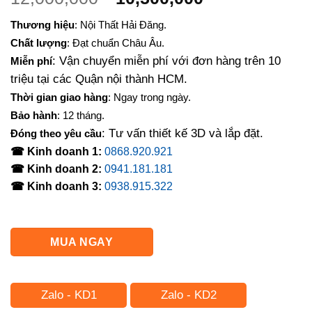
gốc
hiện
Thương hiệu
: Nội Thất Hải Đăng.
là:
tại
Chất lượng
: Đạt chuẩn Châu Âu.
12,000,000₫.
là:
: Vận chuyển miễn phí với đơn hàng trên 10
Miễn phí
10,500,000₫.
triệu tại các Quận nội thành HCM.
Thời gian giao hàng
: Ngay trong ngày.
Bảo hành
: 12 tháng.
: Tư vấn thiết kế 3D và lắp đặt.
Đóng theo yêu cầu
☎ Kinh doanh 1:
0868.920.921
☎ Kinh doanh 2:
0941.181.181
☎ Kinh doanh 3:
0938.915.322
MUA NGAY
Zalo - KD1
Zalo - KD2