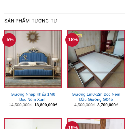
SẢN PHẨM TƯƠNG TỰ
-5%
-18%
Giường Nhập Khẩu 1M8
Giường 1m8x2m Bọc Nệm
Bọc Nệm Xanh
Đầu Giường G045
Giá
Giá
Giá
Giá
14,500,000
₫
13,800,000
₫
4,500,000
₫
3,700,000
₫
gốc
hiện
gốc
hiện
là:
tại
là:
tại
14,500,000₫.
là:
4,500,000₫.
là:
13,800,000₫.
3,700
-19%