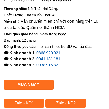
gốc
hiện
Thương hiệu
: Nội Thất Hải Đăng.
là:
tại
Chất lượng
: Đạt chuẩn Châu Âu.
21,000,000₫.
là:
: Vận chuyển miễn phí với đơn hàng trên 10
Miễn phí
19,700,000₫.
triệu tại các Quận nội thành HCM.
Thời gian giao hàng
: Ngay trong ngày.
Bảo hành
: 12 tháng.
: Tư vấn thiết kế 3D và lắp đặt.
Đóng theo yêu cầu
☎ Kinh doanh 1:
0868.920.921
☎ Kinh doanh 2:
0941.181.181
☎ Kinh doanh 3:
0938.915.322
MUA NGAY
Zalo - KD1
Zalo - KD2