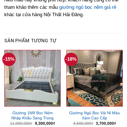
tham khảo thêm các mẫu
giường ngủ bọc nệm giá rẻ
khác tại cửa hàng Nội Thất Hải Đăng.
SẢN PHẨM TƯƠNG TỰ
-15%
-18%
Giường 1M8 Bọc Nệm
Giường Ngủ Bọc Vải Nỉ Màu
Nhập Khẩu Sang Trọng
Xám Cao Cấp
Giá
Giá
Giá
Giá
11,000,000
₫
9,300,000
₫
4,500,000
₫
3,700,000
₫