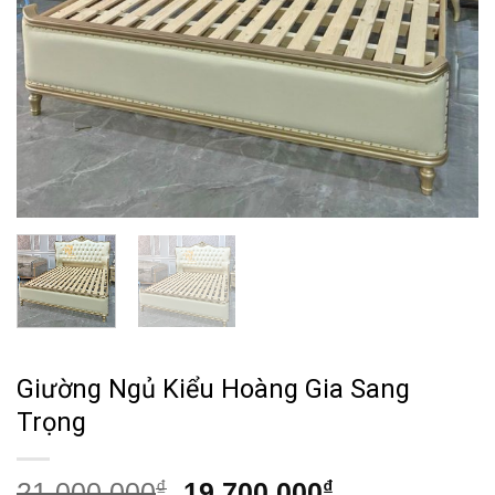
Giường Ngủ Kiểu Hoàng Gia Sang
Trọng
Giá
Giá
21,000,000
₫
19,700,000
₫