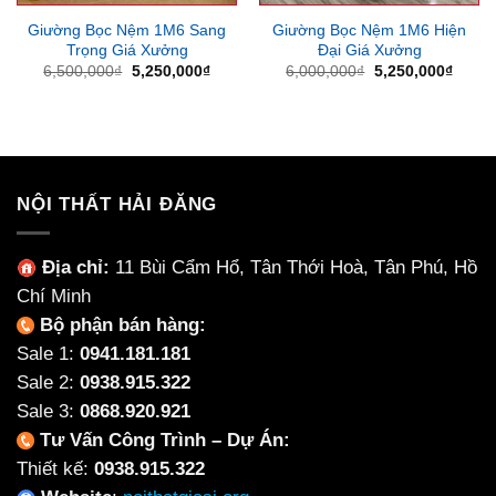
Giường Bọc Nệm 1M6 Sang
Giường Bọc Nệm 1M6 Hiện
Trọng Giá Xưởng
Đại Giá Xưởng
Giá
Giá
Giá
Giá
6,500,000
₫
5,250,000
₫
6,000,000
₫
5,250,000
₫
gốc
hiện
gốc
hiện
là:
tại
là:
tại
6,500,000₫.
là:
6,000,000₫.
là:
5,250,000₫.
5,250
NỘI THẤT HẢI ĐĂNG
Địa chỉ:
11 Bùi Cẩm Hổ, Tân Thới Hoà, Tân Phú, Hồ
Chí Minh
Bộ phận bán hàng:
Sale 1:
0941.181.181
Sale 2:
0938.915.322
Sale 3:
0868.920.921
Tư Vấn Công Trình – Dự Án:
Thiết kế:
0938.915.322