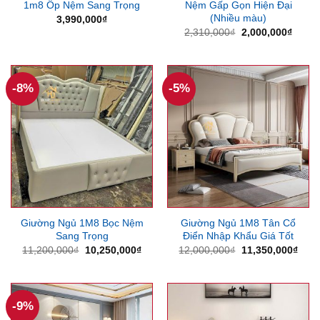
1m8 Ốp Nệm Sang Trọng
Nệm Gấp Gọn Hiện Đại
(Nhiều màu)
3,990,000
₫
Giá
Giá
2,310,000
₫
2,000,000
₫
gốc
hiện
là:
tại
2,310,000₫.
là:
2,000
-8%
-5%
Giường Ngủ 1M8 Bọc Nệm
Giường Ngủ 1M8 Tân Cổ
Sang Trọng
Điển Nhập Khẩu Giá Tốt
Giá
Giá
Giá
Giá
11,200,000
₫
10,250,000
₫
12,000,000
₫
11,350,000
₫
gốc
hiện
gốc
hiện
là:
tại
là:
tại
11,200,000₫.
là:
12,000,000₫.
là:
10,250,000₫.
11,3
-9%