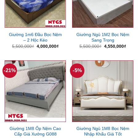
Giường 1m6 Đầu Bọc Nệm
Giường Ngủ 1M2 Bọc Nệm
– 2 Hộc Kéo
Sang Trọng
Giá
Giá
Giá
Giá
5,500,000
₫
4,000,000
₫
5,500,000
₫
4,550,000
₫
gốc
hiện
gốc
hiện
là:
tại
là:
tại
5,500,000₫.
là:
5,500,000₫.
là:
4,000,000₫.
4,550
-21%
-5%
Giường 1M8 Ốp Nệm Cao
Giường Ngủ 1M8 Bọc Nệm
Cấp Giá Xưởng G088
Nhập Khẩu Giá Tốt