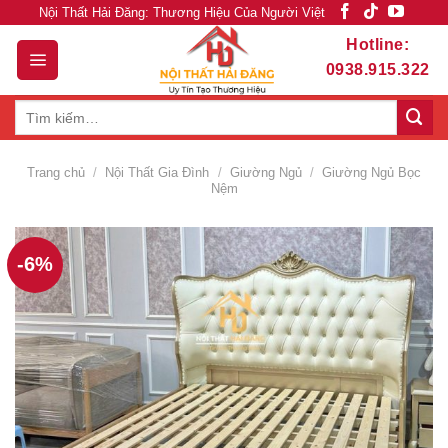
Skip
Nội Thất Hải Đăng: Thương Hiệu Của Người Việt
to
Hotline:
content
0938.915.322
Tìm
kiếm:
Trang chủ
/
Nội Thất Gia Đình
/
Giường Ngủ
/
Giường Ngủ Bọc
Nệm
-6%