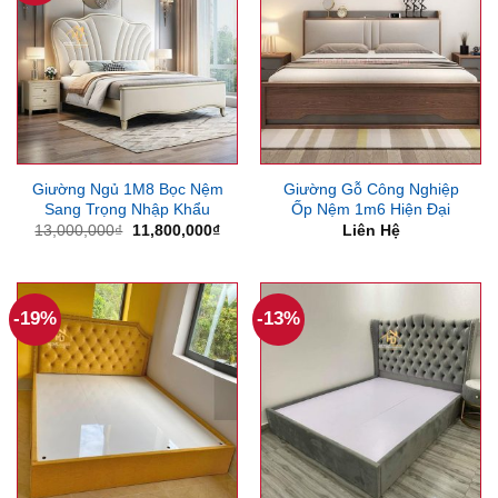
Giường Ngủ 1M8 Bọc Nệm
Giường Gỗ Công Nghiệp
Sang Trọng Nhập Khẩu
Ốp Nệm 1m6 Hiện Đại
Giá
Giá
13,000,000
₫
11,800,000
₫
Liên Hệ
gốc
hiện
là:
tại
13,000,000₫.
là:
11,800,000₫.
-19%
-13%