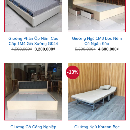
Giường Phản Ốp Nệm Cao
Giường Ngủ 1M8 Bọc Nệm
Cấp 1M4 Giá Xưởng G044
Có Ngăn Kéo
Giá
Giá
Giá
Giá
4,500,000
₫
3,200,000
₫
5,500,000
₫
4,600,000
₫
gốc
hiện
gốc
hiện
là:
tại
là:
tại
4,500,000₫.
là:
5,500,000₫.
là:
3,200,000₫.
4,600
-13%
Giường Gỗ Công Nghiệp
Giường Ngủ Korean Bọc