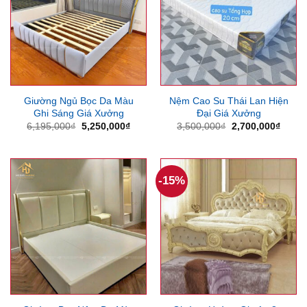
Giường Ngủ Bọc Da Màu
Nệm Cao Su Thái Lan Hiện
Ghi Sáng Giá Xưởng
Đại Giá Xưởng
Giá
Giá
Giá
Giá
6,195,000
₫
5,250,000
₫
3,500,000
₫
2,700,000
₫
gốc
hiện
gốc
hiện
là:
tại
là:
tại
6,195,000₫.
là:
3,500,000₫.
là:
5,250,000₫.
2,700
-15%