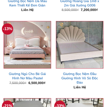
Giường Bọc Nệm Da Màu
Giường Hoàng Gia 1m8 x
Kem Thiết Kế Đơn Giản
2m Giá Xưởng G006
Giá
Giá
Liên Hệ
8,500,000
₫
7,200,000
₫
gốc
hiện
là:
tại
8,500,000₫.
là:
7,200
-13%
Giường Ngủ Cho Bé Gái
Giường Bọc Nệm Đầu
Hình Nơ Màu Pastel
Giường Hình Vỏ Sò Độc
Đáo
Giá
Giá
7,500,000
₫
6,500,000
₫
gốc
hiện
Liên Hệ
là:
tại
7,500,000₫.
là:
6,500,000₫.
-21%
-33%