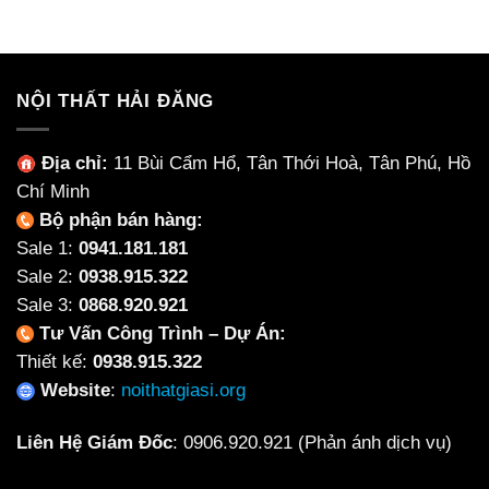
4,600
8,500,000₫.
là:
7,000,000₫.
NỘI THẤT HẢI ĐĂNG
Địa chỉ:
11 Bùi Cẩm Hổ, Tân Thới Hoà, Tân Phú, Hồ
Chí Minh
Bộ phận bán hàng:
Sale 1:
0941.181.181
Sale 2:
0938.915.322
Sale 3:
0868.920.921
Tư Vấn Công Trình – Dự Án:
Thiết kế:
0938.915.322
Website
:
noithatgiasi.org
Liên Hệ Giám Đốc
:
0906.920.921
(Phản ánh dịch vụ)