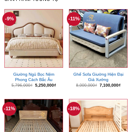
-9%
-11%
Giường Ngủ Bọc Nệm
Ghế Sofa Giường Hiện Đại
Phong Cách Bắc Âu
Giá Xưởng
Giá
Giá
Giá
Giá
5,796,000
₫
5,250,000
₫
8,000,000
₫
7,100,000
₫
gốc
hiện
gốc
hiện
là:
tại
là:
tại
5,796,000₫.
là:
8,000,000₫.
là:
5,250,000₫.
7,100
-11%
-18%