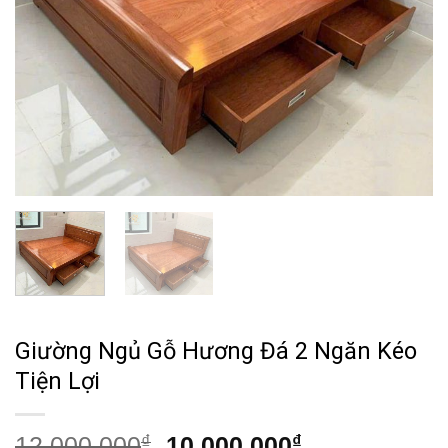
Giường Ngủ Gỗ Hương Đá 2 Ngăn Kéo
Tiện Lợi
Giá
Giá
12,000,000
₫
10,000,000
₫