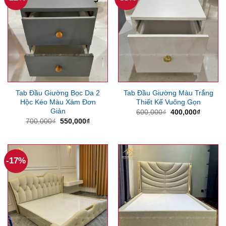
Tab Đầu Giường Bọc Da 2
Tab Đầu Giường Màu Trắng
Hộc Kéo Màu Xám Đơn
Thiết Kế Vuông Gọn
Giản
Giá
Giá
600,000
₫
400,000
₫
gốc
hiện
Giá
Giá
700,000
₫
550,000
₫
là:
tại
gốc
hiện
600,000₫.
là:
là:
tại
400,000
700,000₫.
là:
550,000₫.
-17%