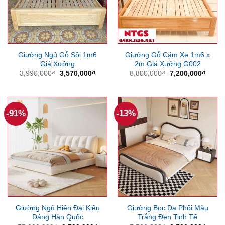
Giường Ngủ Gỗ Sồi 1m6
Giường Gỗ Căm Xe 1m6 x
Giá Xưởng
2m Giá Xưởng G002
Giá
Giá
Giá
Giá
3,990,000
₫
3,570,000
₫
8,800,000
₫
7,200,000
₫
gốc
hiện
gốc
hiện
là:
tại
là:
tại
3,990,000₫.
là:
8,800,000₫.
là:
3,570,000₫.
7,200
-91%
-13%
Giường Ngủ Hiện Đại Kiểu
Giường Bọc Da Phối Màu
Dáng Hàn Quốc
Trắng Đen Tinh Tế