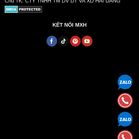
Chủ TK: CTY TNHH TM DV DT VA XD HAI DANG
KẾT NỐI MXH