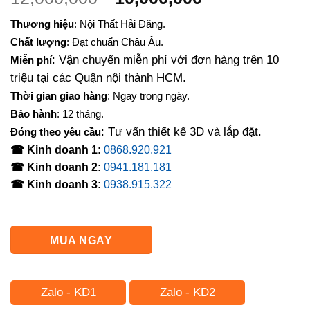
gốc
hiện
Thương hiệu
: Nội Thất Hải Đăng.
là:
tại
Chất lượng
: Đạt chuẩn Châu Âu.
12,000,000₫.
là:
: Vận chuyển miễn phí với đơn hàng trên 10
Miễn phí
10,000,000₫.
triệu tại các Quận nội thành HCM.
Thời gian giao hàng
: Ngay trong ngày.
Bảo hành
: 12 tháng.
: Tư vấn thiết kế 3D và lắp đặt.
Đóng theo yêu cầu
☎ Kinh doanh 1:
0868.920.921
☎ Kinh doanh 2:
0941.181.181
☎ Kinh doanh 3:
0938.915.322
MUA NGAY
Zalo - KD1
Zalo - KD2