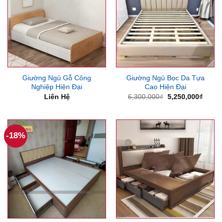
Giường Ngủ Gỗ Công
Giường Ngủ Bọc Da Tựa
Nghiệp Hiện Đại
Cao Hiện Đại
Giá
Giá
Liên Hệ
6,300,000
₫
5,250,000
₫
gốc
hiện
là:
tại
6,300,000₫.
là:
5,250
-18%