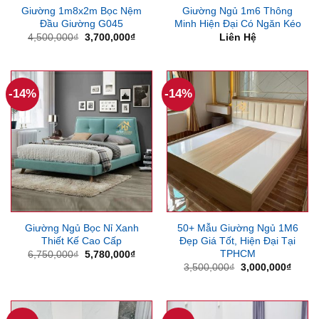
Giường 1m8x2m Bọc Nệm
Giường Ngủ 1m6 Thông
Đầu Giường G045
Minh Hiện Đại Có Ngăn Kéo
Giá
Giá
4,500,000
₫
3,700,000
₫
Liên Hệ
gốc
hiện
là:
tại
4,500,000₫.
là:
3,700,000₫.
-14%
-14%
Giường Ngủ Bọc Nỉ Xanh
50+ Mẫu Giường Ngủ 1M6
Thiết Kế Cao Cấp
Đẹp Giá Tốt, Hiện Đại Tại
TPHCM
Giá
Giá
6,750,000
₫
5,780,000
₫
gốc
hiện
Giá
Giá
3,500,000
₫
3,000,000
₫
là:
tại
gốc
hiện
6,750,000₫.
là:
là:
tại
5,780,000₫.
3,500,000₫.
là:
3,000