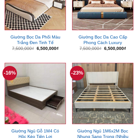
Giường Bọc Da Phối Màu
Giường Bọc Da Cao Cấp
Trắng Đen Tinh Tế
Phong Cách Luxury
Giá
Giá
Giá
Giá
7,500,000
₫
6,500,000
₫
7,500,000
₫
6,500,000
₫
gốc
hiện
gốc
hiện
là:
tại
là:
tại
7,500,000₫.
là:
7,500,000₫.
là:
6,500,000₫.
6,500
-16%
-23%
Giường Ngủ Gỗ 1M4 Có
Giường Ngủ 1M6x2M Bọc
Hộc Kéo Tiện Lợi
Nhung Sang Trọng (Nhiều