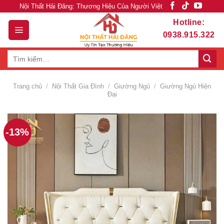
Skip
Nội Thất Hải Đăng: Thương Hiệu Của Người Việt
to
Hotline:
content
0938.915.322
Tìm
kiếm:
Trang chủ
/
Nội Thất Gia Đình
/
Giường Ngủ
/
Giường Ngủ Hiện
Đại
-13%