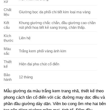
xứ
Chất
Giường bọc da phối chi tiết kim loại mạ vàng
liệu
Kết
Khung giường chắc chắn, đầu giường cao chần
cấu
nút phối hoạ tiết kẻ sang trọng, chân thấp.
Kích
Liên hệ
thước
Màu
Trắng kem phối vàng ánh kim
sắc
Thiết
Hiện đại pha chút cổ điển
kế
Bảo
12 tháng
hành
Mẫu giường da màu trắng kem trang nhã, thiết kế theo
phong cách tân cổ điển với các đường may dọc đều và
phần đầu giường dày dặn. Viền bo cong ôm nhẹ hai bên