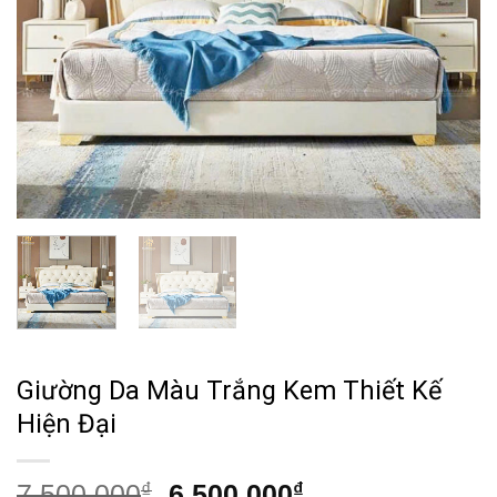
Giường Da Màu Trắng Kem Thiết Kế
Hiện Đại
Giá
Giá
7,500,000
₫
6,500,000
₫