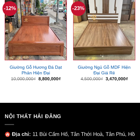
2,450,000₫.
3,360
-12%
-23%
Giường Gỗ Hương Đá Dạt
Giường Ngủ Gỗ MDF Hiện
Phản Hiện Đại
Đại Giá Rẻ
Giá
Giá
Giá
Giá
10,000,000
₫
8,800,000
₫
4,500,000
₫
3,470,000
₫
gốc
hiện
gốc
hiện
là:
tại
là:
tại
10,000,000₫.
là:
4,500,000₫.
là:
8,800,000₫.
3,470
NỘI THẤT HẢI ĐĂNG
Địa chỉ:
11 Bùi Cẩm Hổ, Tân Thới Hoà, Tân Phú, Hồ