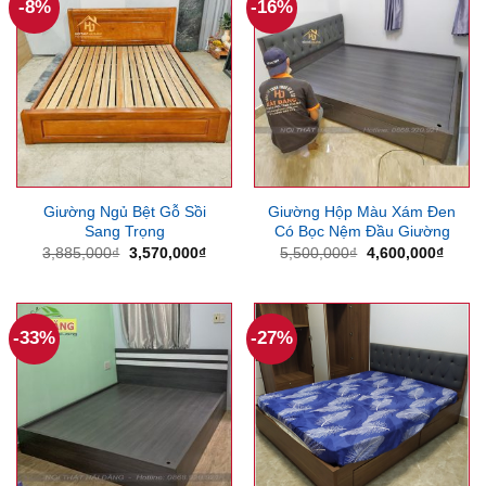
-8%
-16%
Giường Ngủ Bệt Gỗ Sồi
Giường Hộp Màu Xám Đen
Sang Trọng
Có Bọc Nệm Đầu Giường
Giá
Giá
Giá
Giá
3,885,000
₫
3,570,000
₫
5,500,000
₫
4,600,000
₫
gốc
hiện
gốc
hiện
là:
tại
là:
tại
3,885,000₫.
là:
5,500,000₫.
là:
3,570,000₫.
4,600
-33%
-27%