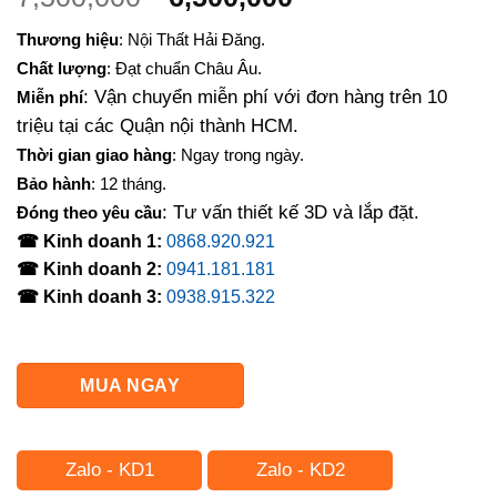
gốc
hiện
Thương hiệu
: Nội Thất Hải Đăng.
là:
tại
Chất lượng
: Đạt chuẩn Châu Âu.
7,500,000₫.
là:
: Vận chuyển miễn phí với đơn hàng trên 10
Miễn phí
6,500,000₫.
triệu tại các Quận nội thành HCM.
Thời gian giao hàng
: Ngay trong ngày.
Bảo hành
: 12 tháng.
: Tư vấn thiết kế 3D và lắp đặt.
Đóng theo yêu cầu
☎ Kinh doanh 1:
0868.920.921
☎ Kinh doanh 2:
0941.181.181
☎ Kinh doanh 3:
0938.915.322
MUA NGAY
Zalo - KD1
Zalo - KD2