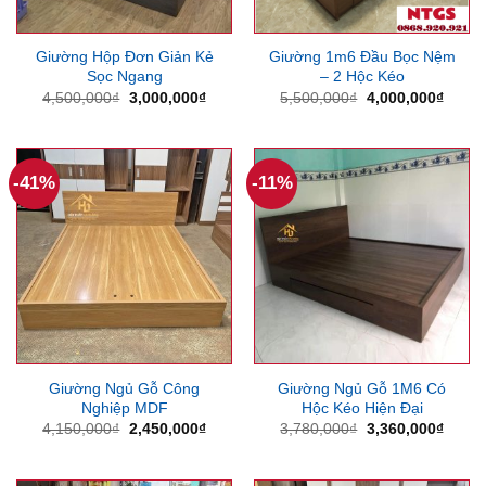
Giường Hộp Đơn Giản Kẻ
Giường 1m6 Đầu Bọc Nệm
Sọc Ngang
– 2 Hộc Kéo
Giá
Giá
Giá
Giá
4,500,000
₫
3,000,000
₫
5,500,000
₫
4,000,000
₫
gốc
hiện
gốc
hiện
là:
tại
là:
tại
4,500,000₫.
là:
5,500,000₫.
là:
3,000,000₫.
4,000
-41%
-11%
Giường Ngủ Gỗ Công
Giường Ngủ Gỗ 1M6 Có
Nghiệp MDF
Hộc Kéo Hiện Đại
Giá
Giá
Giá
Giá
4,150,000
₫
2,450,000
₫
3,780,000
₫
3,360,000
₫
gốc
hiện
gốc
hiện
là:
tại
là:
tại
4,150,000₫.
là:
3,780,000₫.
là: