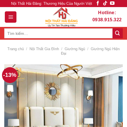
Skip
Nội Thất Hải Đăng: Thương Hiệu Của Người Việt
to
Hotline:
content
0938.915.322
Tìm
kiếm:
Trang chủ
/
Nội Thất Gia Đình
/
Giường Ngủ
/
Giường Ngủ Hiện
Đại
-13%