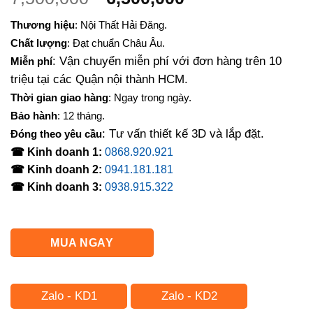
gốc
hiện
Thương hiệu
: Nội Thất Hải Đăng.
là:
tại
Chất lượng
: Đạt chuẩn Châu Âu.
7,500,000₫.
là:
: Vận chuyển miễn phí với đơn hàng trên 10
Miễn phí
6,500,000₫.
triệu tại các Quận nội thành HCM.
Thời gian giao hàng
: Ngay trong ngày.
Bảo hành
: 12 tháng.
: Tư vấn thiết kế 3D và lắp đặt.
Đóng theo yêu cầu
☎ Kinh doanh 1:
0868.920.921
☎ Kinh doanh 2:
0941.181.181
☎ Kinh doanh 3:
0938.915.322
MUA NGAY
Zalo - KD1
Zalo - KD2