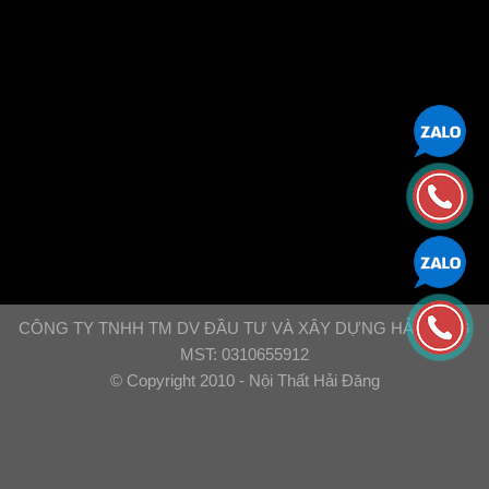
CÔNG TY TNHH TM DV ĐẦU TƯ VÀ XÂY DỰNG HẢI ĐĂNG
MST: 0310655912
© Copyright 2010 - Nội Thất Hải Đăng