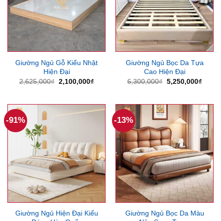
Giường Ngủ Gỗ Kiểu Nhật
Giường Ngủ Bọc Da Tựa
Hiện Đại
Cao Hiện Đại
Giá
Giá
Giá
Giá
2,625,000
₫
2,100,000
₫
6,300,000
₫
5,250,000
₫
gốc
hiện
gốc
hiện
là:
tại
là:
tại
2,625,000₫.
là:
6,300,000₫.
là:
2,100,000₫.
5,250
-91%
-13%
Giường Ngủ Hiện Đại Kiểu
Giường Ngủ Bọc Da Màu