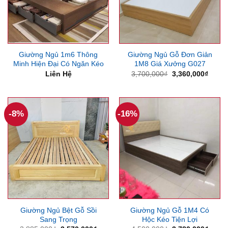
Giường Ngủ 1m6 Thông
Giường Ngủ Gỗ Đơn Giản
Minh Hiện Đại Có Ngăn Kéo
1M8 Giá Xưởng G027
Giá
Giá
Liên Hệ
3,700,000
₫
3,360,000
₫
gốc
hiện
là:
tại
3,700,000₫.
là:
3,360
-8%
-16%
Giường Ngủ Bệt Gỗ Sồi
Giường Ngủ Gỗ 1M4 Có
Sang Trọng
Hộc Kéo Tiện Lợi