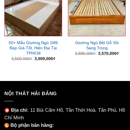
50+ Mẫu Giường Ngủ 1M6
Giường Ngủ Bệt Gỗ Sồi
Đẹp Giá Tốt, Hiện Đại Tại
Sang Trọng
TPHCM
Giá
Giá
3,885,000
₫
3,570,000
₫
gốc
hiện
Giá
Giá
3,500,000
₫
3,000,000
₫
là:
tại
gốc
hiện
3,885,000₫.
là:
là:
tại
3,570
3,500,000₫.
là:
3,000,000₫.
NỘI THẤT HẢI ĐĂNG
Địa chỉ:
11 Bùi Cẩm Hổ, Tân Thới Hoà, Tân Phú, Hồ
Chí Minh
Bộ phận bán hàng: