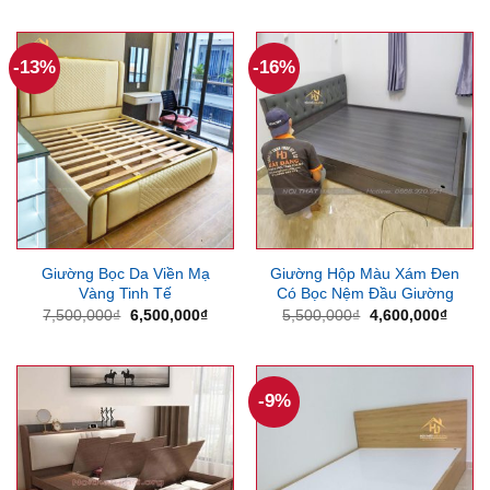
5,796,000₫.
là:
là:
tại
5,250,000₫.
4,200,000₫.
là:
3,250
-13%
-16%
Giường Bọc Da Viền Mạ
Giường Hộp Màu Xám Đen
Vàng Tinh Tế
Có Bọc Nệm Đầu Giường
Giá
Giá
Giá
Giá
7,500,000
₫
6,500,000
₫
5,500,000
₫
4,600,000
₫
gốc
hiện
gốc
hiện
là:
tại
là:
tại
7,500,000₫.
là:
5,500,000₫.
là:
6,500,000₫.
4,600
-9%