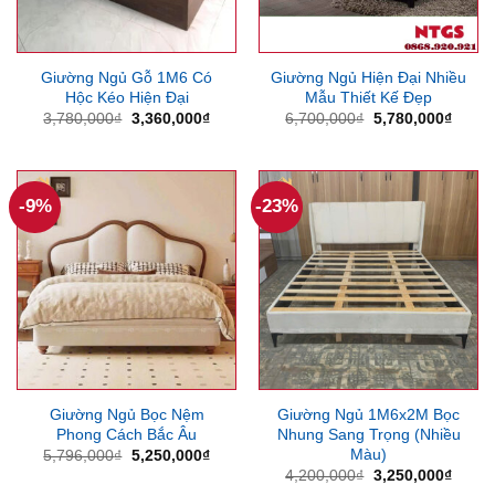
Giường Ngủ Gỗ 1M6 Có
Giường Ngủ Hiện Đại Nhiều
Hộc Kéo Hiện Đại
Mẫu Thiết Kế Đẹp
Giá
Giá
Giá
Giá
3,780,000
₫
3,360,000
₫
6,700,000
₫
5,780,000
₫
gốc
hiện
gốc
hiện
là:
tại
là:
tại
3,780,000₫.
là:
6,700,000₫.
là:
3,360,000₫.
5,780
-9%
-23%
Giường Ngủ Bọc Nệm
Giường Ngủ 1M6x2M Bọc
Phong Cách Bắc Âu
Nhung Sang Trọng (Nhiều
Màu)
Giá
Giá
5,796,000
₫
5,250,000
₫
gốc
hiện
Giá
Giá
4,200,000
₫
3,250,000
₫
là:
tại
gốc
hiện