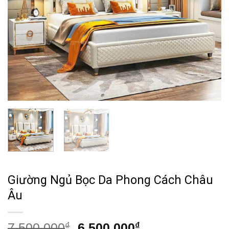
Giường Ngủ Bọc Da Phong Cách Châu
Âu
Giá
Giá
7,500,000
₫
6,500,000
₫