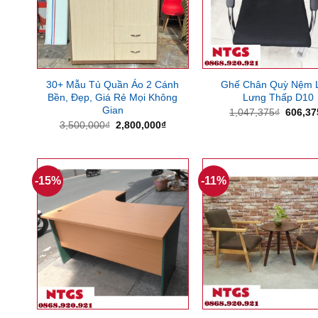
30+ Mẫu Tủ Quần Áo 2 Cánh
Ghế Chân Quỳ Nệm 
Bền, Đẹp, Giá Rẻ Mọi Không
Lưng Thấp D10
Gian
Giá
1,047,375
₫
606,37
gốc
Giá
Giá
3,500,000
₫
2,800,000
₫
là:
gốc
hiện
1,047,
là:
tại
3,500,000₫.
là:
2,800,000₫.
-15%
-11%