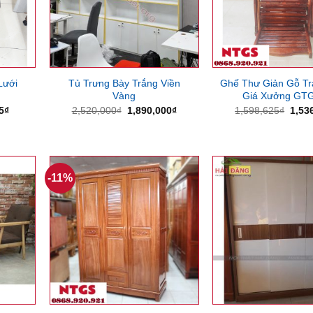
Lưới
Tủ Trưng Bày Trắng Viền
Ghế Thư Giản Gỗ T
Vàng
Giá Xưởng GT
Giá
Giá
Giá
Giá
5
₫
2,520,000
₫
1,890,000
₫
1,598,625
₫
1,53
hiện
gốc
hiện
gốc
tại
là:
tại
là:
375₫.
là:
2,520,000₫.
là:
1,59
606,375₫.
1,890,000₫.
-11%