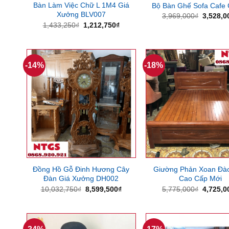
Bàn Làm Việc Chữ L 1M4 Giá
Bộ Bàn Ghế Sofa Cafe
Xưởng BLV007
Giá
3,969,000
₫
3,528,0
gốc
Giá
Giá
1,433,250
₫
1,212,750
₫
là:
gốc
hiện
3,969,0
là:
tại
1,433,250₫.
là:
1,212,750₫.
-14%
-18%
Đồng Hồ Gỗ Đinh Hương Cây
Giường Phản Xoan Đà
Đàn Giá Xưởng DH002
Cao Cấp Mới
Giá
Giá
Giá
10,032,750
₫
8,599,500
₫
5,775,000
₫
4,725,0
gốc
hiện
gốc
là:
tại
là:
10,032,750₫.
là:
5,775,0
8,599,500₫.