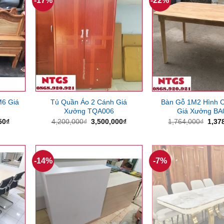
-17%
-22%
M6 Giá
Tủ Quần Áo 2 Cánh Giá
Bàn Gỗ 1M2 Hình 
Xưởng TQA006
Giá Xưởng BA
Giá
Giá
Giá
Giá
50
₫
4,200,000
₫
3,500,000
₫
1,764,000
₫
1,37
hiện
gốc
hiện
gốc
tại
là:
tại
là:
75₫.
là:
4,200,000₫.
là:
1,76
7,607,250₫.
3,500,000₫.
-14%
-7%