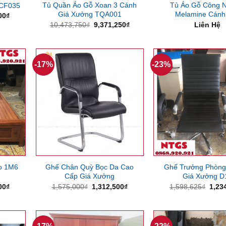
Tủ Quần Áo Gỗ Xoan 3 Cánh
Tủ Áo Gỗ Công 
 CF035
Giá Xưởng TQA001
Melamine Cánh
Giá
00
₫
hiện
Giá
Giá
10,473,750
₫
9,371,250
₫
Liên Hệ
tại
gốc
hiện
00₫.
là:
là:
tại
3,528,000₫.
10,473,750₫.
là:
9,371,250₫.
-17%
-23%
o 1M6
Ghế Chân Quỳ Bọc Da Cao
Ghế Trưởng Phòng
Cấp Giá Xưởng
Giá Xưởng D
Giá
Giá
Giá
Giá
00
₫
1,575,000
₫
1,312,500
₫
1,598,625
₫
1,23
hiện
gốc
hiện
gốc
tại
là:
tại
là:
00₫.
là:
1,575,000₫.
là:
1,59
4,725,000₫.
1,312,500₫.