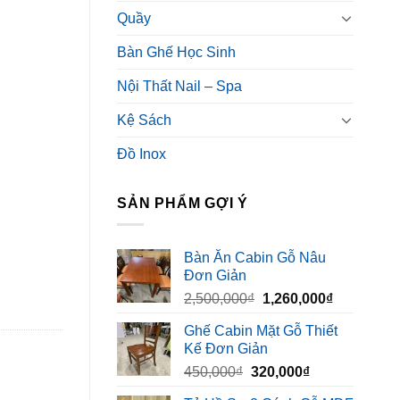
Quầy
Bàn Ghế Học Sinh
Nội Thất Nail – Spa
Kệ Sách
Đồ Inox
SẢN PHẨM GỢI Ý
Bàn Ăn Cabin Gỗ Nâu
Đơn Giản
Giá
Giá
2,500,000
₫
1,260,000
₫
gốc
hiện
Ghế Cabin Mặt Gỗ Thiết
là:
tại
Kế Đơn Giản
2,500,000₫.
là:
Giá
Giá
450,000
₫
320,000
₫
1,260,000₫
gốc
hiện