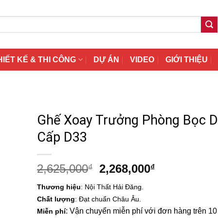
HIẾT KẾ & THI CÔNG
DỰ ÁN
VIDEO
GIỚI THIỆU
Ghế Xoay Trưởng Phòng Bọc D
Cấp D33
Giá
Giá
2,625,000
2,268,000
₫
₫
gốc
hiện
Thương hiệu
: Nội Thất Hải Đăng.
là:
tại
Chất lượng
: Đạt chuẩn Châu Âu.
2,625,000₫.
là:
: Vận chuyển miễn phí với đơn hàng trên 10 t
Miễn phí
2,268,000₫.