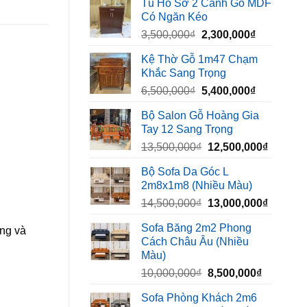
Tủ Hồ Sơ 2 Cánh Gỗ MDF
là:
tại
Có Ngăn Kéo
450,000₫.
là:
Giá
Giá
3,500,000
₫
2,300,000
₫
320,000₫.
gốc
hiện
Kệ Thờ Gỗ 1m47 Chạm
là:
tại
Khắc Sang Trọng
3,500,000₫.
là:
Giá
Giá
6,500,000
₫
5,400,000
₫
2,300,000₫
gốc
hiện
Bộ Salon Gỗ Hoàng Gia
là:
tại
Tay 12 Sang Trọng
6,500,000₫.
là:
Giá
Giá
13,500,000
₫
12,500,000
₫
5,400,000₫
gốc
hiện
Bộ Sofa Da Góc L
là:
tại
2m8x1m8 (Nhiều Màu)
13,500,000₫.
là:
Giá
Giá
14,500,000
₫
13,000,000
₫
12,500,
gốc
hiện
Sofa Băng 2m2 Phong
ung và
là:
tại
Cách Châu Âu (Nhiều
14,500,000₫.
là:
Màu)
13,000,
Giá
Giá
10,000,000
₫
8,500,000
₫
gốc
hiện
Sofa Phòng Khách 2m6
là:
tại