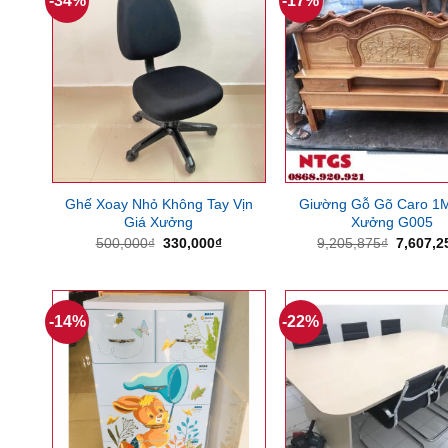
-34%
-17%
Ghế Xoay Nhỏ Không Tay Vịn
Giường Gỗ Gõ Caro 1
Giá Xưởng
Xưởng G005
Giá
Giá
Giá
500,000
₫
330,000
₫
9,205,875
₫
7,607,2
gốc
hiện
gốc
là:
tại
là:
500,000₫.
là:
9,205,8
330,000₫.
-14%
-22%