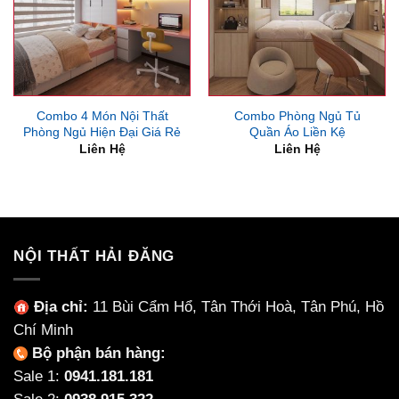
Combo 4 Món Nội Thất
Combo Phòng Ngủ Tủ
Phòng Ngủ Hiện Đại Giá Rẻ
Quần Áo Liền Kệ
Liên Hệ
Liên Hệ
NỘI THẤT HẢI ĐĂNG
Địa chỉ:
11 Bùi Cẩm Hổ, Tân Thới Hoà, Tân Phú, Hồ
Chí Minh
Bộ phận bán hàng:
Sale 1:
0941.181.181