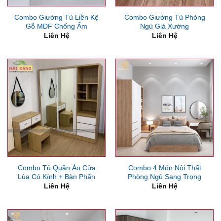
Combo Giường Tủ Liền Kệ
Combo Giường Tủ Phòng
Gỗ MDF Chống Ẩm
Ngủ Giá Xưởng
Liên Hệ
Liên Hệ
Combo Tủ Quần Áo Cửa
Combo 4 Món Nội Thất
Lùa Có Kính + Bàn Phấn
Phòng Ngủ Sang Trọng
Liên Hệ
Liên Hệ