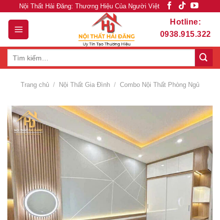
Skip
Nội Thất Hải Đăng: Thương Hiệu Của Người Việt
to
Hotline:
content
0938.915.322
Tìm
kiếm:
Trang chủ
/
Nội Thất Gia Đình
/
Combo Nội Thất Phòng Ngủ