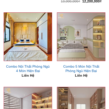
Giá
Giá
13,000,000
₫
12,200,000
₫
gốc
hiện
là:
tại
13,000,000₫.
là:
12,2
Combo Nội Thất Phòng Ngủ
Combo 5 Món Nội Thất
4 Món Hiện Đại
Phòng Ngủ Hiện Đại
Liên Hệ
Liên Hệ