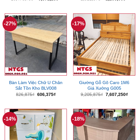
gốc
hiện
gốc
hiện
là:
tại
là:
tại
10,473,750₫.
là:
2,811,375₫.
là:
9,371,250₫.
2,205
-27%
-17%
Bàn Làm Việc Chữ U Chân
Giường Gỗ Gõ Caro 1M6
Sắt Tồn Kho BLV008
Giá Xưởng G005
Giá
Giá
Giá
Giá
826,875
₫
606,375
₫
9,205,875
₫
7,607,250
₫
gốc
hiện
gốc
hiện
là:
tại
là:
tại
826,875₫.
là:
9,205,875₫.
là:
606,375₫.
7,607
-14%
-18%