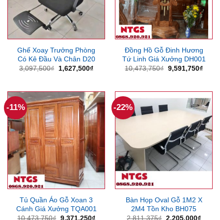
Ghế Xoay Trưởng Phòng
Đồng Hồ Gỗ Đinh Hương
Có Kê Đầu Và Chân D20
Tứ Linh Giá Xưởng DH001
Giá
Giá
Giá
Giá
3,097,500
₫
1,627,500
₫
10,473,750
₫
9,591,750
₫
gốc
hiện
gốc
hiện
là:
tại
là:
tại
3,097,500₫.
là:
10,473,750₫.
là:
1,627,500₫.
9,591
-11%
-22%
Tủ Quần Áo Gỗ Xoan 3
Bàn Họp Oval Gỗ 1M2 X
Cánh Giá Xưởng TQA001
2M4 Tồn Kho BH075
Giá
Giá
Giá
Giá
10,473,750
₫
9,371,250
₫
2,811,375
₫
2,205,000
₫