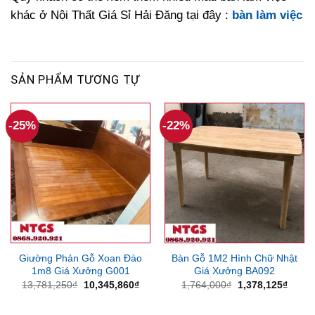
khác ở Nội Thất Giá Sỉ Hải Đăng tại đây :
bàn làm việc
SẢN PHẨM TƯƠNG TỰ
-25%
-22%
Giường Phản Gỗ Xoan Đào
Bàn Gỗ 1M2 Hình Chữ Nhật
1m8 Giá Xưởng G001
Giá Xưởng BA092
Giá
Giá
Giá
Giá
13,781,250
₫
10,345,860
₫
1,764,000
₫
1,378,125
₫
gốc
hiện
gốc
hiện
là:
tại
là:
tại
13,781,250₫.
là:
1,764,000₫.
là: