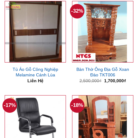
10,345,860₫.
1,378
-32%
Tủ Áo Gỗ Công Nghiệp
Bàn Thờ Ông Địa Gỗ Xoan
Melamine Cánh Lùa
Đào TKT006
Giá
Giá
Liên Hệ
2,500,000
₫
1,700,000
₫
gốc
hiện
là:
tại
2,500,000₫.
là:
1,700
-17%
-18%