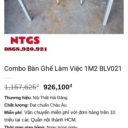
Combo Bàn Ghế Làm Việc 1M2 BLV021
Giá
Giá
1,157,625
₫
926,100
₫
gốc
hiện
Thương hiệu
: Nội Thất Hải Đăng.
là:
tại
Chất lượng
: Đạt chuẩn Châu Âu.
1,157,625₫.
là:
: Vận chuyển miễn phí với đơn hàng trên 10
Miễn phí
926,100₫.
triệu tại các Quận nội thành HCM.
Thời gian giao hàng
: Ngay trong ngày.