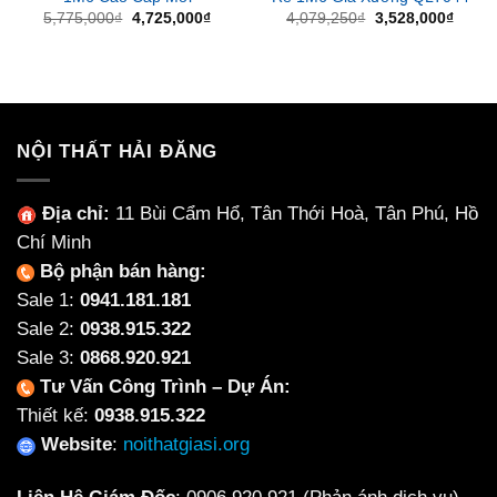
Giá
Giá
Giá
Giá
5,775,000
₫
4,725,000
₫
4,079,250
₫
3,528,000
₫
gốc
hiện
gốc
hiện
là:
tại
là:
tại
5,775,000₫.
là:
4,079,250₫.
là:
4,725,000₫.
3,528
NỘI THẤT HẢI ĐĂNG
Địa chỉ:
11 Bùi Cẩm Hổ, Tân Thới Hoà, Tân Phú, Hồ
Chí Minh
Bộ phận bán hàng:
Sale 1:
0941.181.181
Sale 2:
0938.915.322
Sale 3:
0868.920.921
Tư Vấn Công Trình – Dự Án:
Thiết kế:
0938.915.322
Website
:
noithatgiasi.org