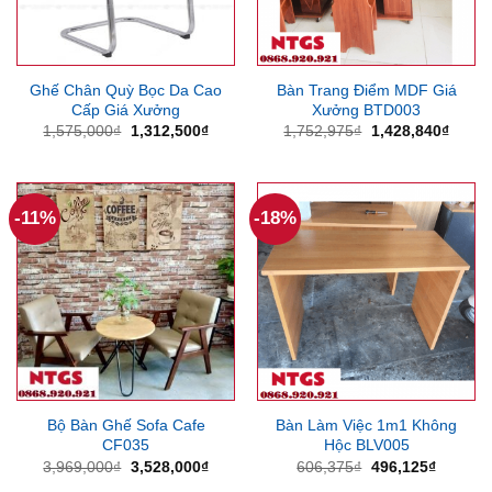
Ghế Chân Quỳ Bọc Da Cao
Bàn Trang Điểm MDF Giá
Cấp Giá Xưởng
Xưởng BTD003
Giá
Giá
Giá
Giá
1,575,000
₫
1,312,500
₫
1,752,975
₫
1,428,840
₫
gốc
hiện
gốc
hiện
là:
tại
là:
tại
1,575,000₫.
là:
1,752,975₫.
là:
1,312,500₫.
1,428
-11%
-18%
Bộ Bàn Ghế Sofa Cafe
Bàn Làm Việc 1m1 Không
CF035
Hộc BLV005
Giá
Giá
Giá
Giá
3,969,000
₫
3,528,000
₫
606,375
₫
496,125
₫
gốc
hiện
gốc
hiện