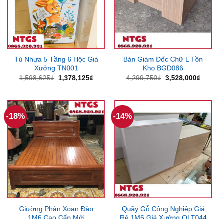
Tủ Nhựa 5 Tầng 6 Hộc Giá
Bàn Giám Đốc Chữ L Tồn
Xưởng TN001
Kho BGD086
Giá
Giá
Giá
Giá
1,598,625
₫
1,378,125
₫
4,299,750
₫
3,528,000
₫
gốc
hiện
gốc
hiện
là:
tại
là:
tại
1,598,625₫.
là:
4,299,750₫.
là:
1,378,125₫.
3,528
-18%
-14%
Giường Phản Xoan Đào
Quầy Gỗ Công Nghiệp Giá
1M6 Cao Cấp Mới
Rẻ 1M6 Giá Xưởng QLT044