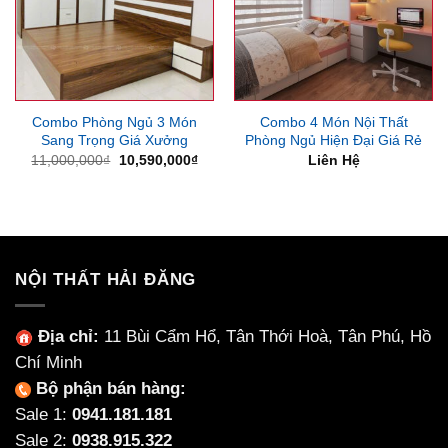
Combo Phòng Ngủ 3 Món
Combo 4 Món Nội Thất
Sang Trọng Giá Xưởng
Phòng Ngủ Hiện Đại Giá Rẻ
Giá
Giá
11,000,000
₫
10,590,000
₫
Liên Hệ
gốc
hiện
là:
tại
11,000,000₫.
là:
10,590,000₫.
NỘI THẤT HẢI ĐĂNG
Địa chỉ:
11 Bùi Cẩm Hổ, Tân Thới Hoà, Tân Phú, Hồ
Chí Minh
Bộ phận bán hàng:
Sale 1:
0941.181.181
Sale 2:
0938.915.322