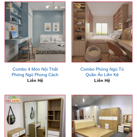
Combo 4 Món Nội Thất
Combo Phòng Ngủ Tủ
Phòng Ngủ Phong Cách
Quần Áo Liền Kệ
Liên Hệ
Liên Hệ