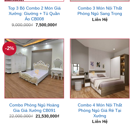
Top 3 Bộ Combo 2 Món Giá
Combo 3 Món Nội Thất
Xưởng: Giường + Tủ Quần
Phòng Ngủ Sang Trọng
Áo CB008
Liên Hệ
Giá
Giá
9,000,000
₫
7,500,000
₫
gốc
hiện
là:
tại
9,000,000₫.
là:
7,500,000₫.
-2%
Combo Phòng Ngủ Hoàng
Combo 4 Món Nội Thất
Gia Giá Xưởng CB091
Phòng Ngủ Giá Rẻ Tại
Xưởng
Giá
Giá
22,000,000
₫
21,530,000
₫
gốc
hiện
Liên Hệ
là:
tại
22,000,000₫.
là:
21,530,000₫.