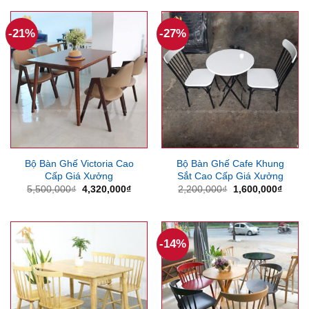
3,000,000₫.
là:
2,150,000₫.
-21%
-27%
Bộ Bàn Ghế Victoria Cao
Bộ Bàn Ghế Cafe Khung
Cấp Giá Xưởng
Sắt Cao Cấp Giá Xưởng
Giá
Giá
Giá
Giá
5,500,000
₫
4,320,000
₫
2,200,000
₫
1,600,000
₫
gốc
hiện
gốc
hiện
là:
tại
là:
tại
5,500,000₫.
là:
2,200,000₫.
là:
4,320,000₫.
1,600
-14%