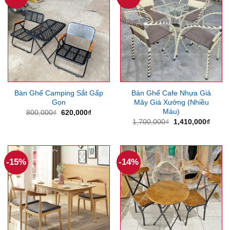
Bàn Ghế Camping Sắt Gấp
Bàn Ghế Cafe Nhựa Giả
Gọn
Mây Giá Xưởng (Nhiều
Màu)
Giá
Giá
800,000
₫
620,000
₫
gốc
hiện
Giá
Giá
1,700,000
₫
1,410,000
₫
là:
tại
gốc
hiện
800,000₫.
là:
là:
tại
620,000₫.
1,700,000₫.
là:
1,410
-15%
-14%