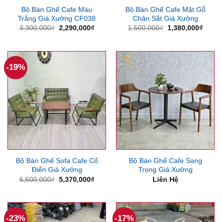
Bộ Bàn Ghế Cafe Màu
Bộ Bàn Ghế Cafe Mặt Gỗ
Trắng Giá Xưởng CF038
Chân Sắt Giá Xưởng
Giá
Giá
Giá
Giá
3,300,000
₫
2,290,000
₫
1,500,000
₫
1,380,000
₫
gốc
hiện
gốc
hiện
là:
tại
là:
tại
3,300,000₫.
là:
1,500,000₫.
là:
2,290,000₫.
1,380
-19%
Bộ Bàn Ghế Sofa Cafe Cổ
Bộ Bàn Ghế Cafe Sang
Điển Giá Xưởng
Trọng Giá Xưởng
Giá
Giá
6,600,000
₫
5,370,000
₫
Liên Hệ
gốc
hiện
là:
tại
6,600,000₫.
là:
5,370,000₫.
-23%
-17%