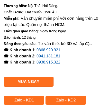
gốc
hiện
Thương hiệu
: Nội Thất Hải Đăng.
là:
tại
Chất lượng
: Đạt chuẩn Châu Âu.
5,500,000₫.
là:
: Vận chuyển miễn phí với đơn hàng trên 10
Miễn phí
4,800,000₫.
triệu tại các Quận nội thành HCM.
Thời gian giao hàng
: Ngay trong ngày.
Bảo hành
: 12 tháng.
: Tư vấn thiết kế 3D và lắp đặt.
Đóng theo yêu cầu
☎ Kinh doanh 1:
0868.920.921
☎ Kinh doanh 2:
0941.181.181
☎ Kinh doanh 3:
0938.915.322
MUA NGAY
Zalo - KD1
Zalo - KD2