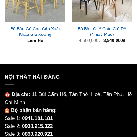
Bộ Bàn Gỗ Cao Cấp Xuất
Bộ Bàn Ghế Cafe Giá Rẻ
Khẩu Giá Xưởng
(Nhiều Màu)
Giá
Giá
Liên Hệ
4,600,000
₫
3,940,000
₫
gốc
hiện
là:
tại
4,600,000₫.
là:
3,940
NỘI THẤT HẢI ĐĂNG
Địa chỉ:
11 Bùi Cẩm Hổ, Tân Thới Hoà, Tân Phú, Hồ
Chí Minh
Bộ phận bán hàng:
Sale 1:
0941.181.181
Sale 2:
0938.915.322
Sale 3:
0868.920.921