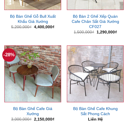
Bộ Bàn Ghế Gỗ Bull Xuất
Bộ Bàn 2 Ghế Xếp Quán
Khẩu Giá Xưởng
Cafe Chân Sắt Giá Xưởng
CF027
Giá
Giá
5,200,000
₫
4,400,000
₫
gốc
hiện
Giá
Giá
1,500,000
₫
1,290,000
₫
là:
tại
gốc
hiện
5,200,000₫.
là:
là:
tại
4,400,000₫.
1,500,000₫.
là:
1,290
-28%
Bộ Bàn Ghế Cafe Giá
Bộ Bàn Ghế Cafe Khung
Xưởng
Sắt Phong Cách
Giá
Giá
3,000,000
₫
2,150,000
₫
Liên Hệ
gốc
hiện
là:
tại