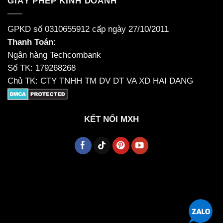
GIẤY PHÉP KINH DOANH
GPKD số 0310655912 cấp ngày 27/10/2011
Thanh Toán:
Ngân hàng Techcombank
Số TK: 179268268
Chủ TK: CTY TNHH TM DV DT VA XD HAI DANG
KẾT NỐI MXH