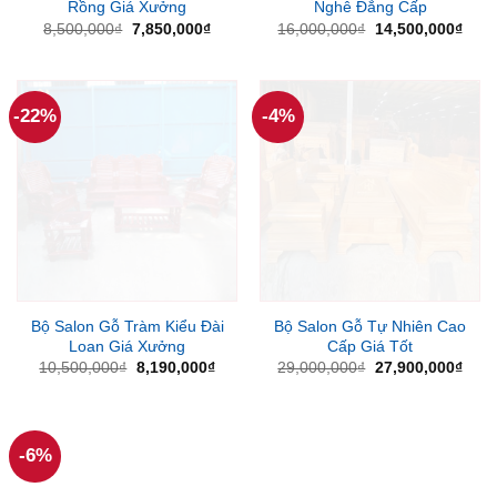
Rồng Giá Xưởng
Nghê Đẳng Cấp
Giá
Giá
Giá
Giá
8,500,000
₫
7,850,000
₫
16,000,000
₫
14,500,000
₫
gốc
hiện
gốc
hiện
là:
tại
là:
tại
8,500,000₫.
là:
16,000,000₫.
là:
7,850,000₫.
14,5
-22%
-4%
Bộ Salon Gỗ Tràm Kiểu Đài
Bộ Salon Gỗ Tự Nhiên Cao
Loan Giá Xưởng
Cấp Giá Tốt
Giá
Giá
Giá
Giá
10,500,000
₫
8,190,000
₫
29,000,000
₫
27,900,000
₫
gốc
hiện
gốc
hiện
là:
tại
là:
tại
10,500,000₫.
là:
29,000,000₫.
là:
8,190,000₫.
27,9
-6%