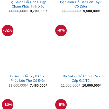
Bộ Salon Gỗ Góc L Đẹp
Bộ Salon Gỗ Bát Tiên Tay 8
Chạm Khắc Tinh Xảo
Cổ Điển
Giá
Giá
Giá
Giá
11,000,000
₫
9,700,000
₫
11,000,000
₫
9,500,000
₫
gốc
hiện
gốc
hiện
là:
tại
là:
tại
11,000,000₫.
là:
11,000,000₫.
là:
9,700,000₫.
9,500
-32%
-9%
Bộ Salon Gỗ Tay 8 Chạm
Bộ Salon Gỗ Chữ L Cao
Phúc Lộc Thọ Cổ Điển
Cấp Giá Tốt
Giá
Giá
Giá
Giá
11,000,000
₫
7,460,000
₫
11,000,000
₫
10,000,000
₫
gốc
hiện
gốc
hiện
là:
tại
là:
tại
11,000,000₫.
là:
11,000,000₫.
là:
7,460,000₫.
10,0
-16%
-8%