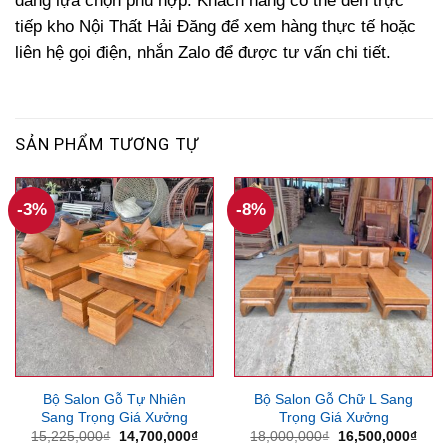
dàng lựa chọn phù hợp. Khách hàng có thể đến trực
tiếp kho Nội Thất Hải Đăng để xem hàng thực tế hoặc
liên hệ gọi điện, nhắn Zalo để được tư vấn chi tiết.
SẢN PHẨM TƯƠNG TỰ
-3%
-8%
Bộ Salon Gỗ Tự Nhiên
Bộ Salon Gỗ Chữ L Sang
Sang Trọng Giá Xưởng
Trọng Giá Xưởng
Giá
Giá
Giá
Giá
15,225,000
₫
14,700,000
₫
18,000,000
₫
16,500,000
₫