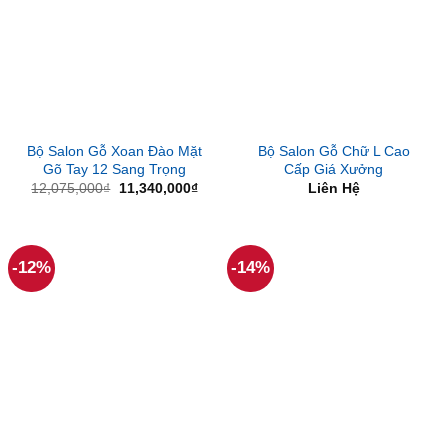
Bộ Salon Gỗ Xoan Đào Mặt
Bộ Salon Gỗ Chữ L Cao
Gõ Tay 12 Sang Trọng
Cấp Giá Xưởng
Giá
Giá
12,075,000
₫
11,340,000
₫
Liên Hệ
gốc
hiện
là:
tại
12,075,000₫.
là:
11,340,000₫.
-12%
-14%