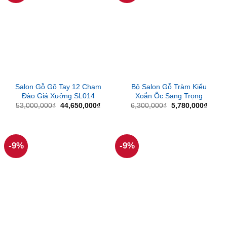
Salon Gỗ Gõ Tay 12 Chạm
Bộ Salon Gỗ Tràm Kiểu
Đào Giá Xưởng SL014
Xoắn Ốc Sang Trọng
Giá
Giá
Giá
Giá
53,000,000
₫
44,650,000
₫
6,300,000
₫
5,780,000
₫
gốc
hiện
gốc
hiện
là:
tại
là:
tại
53,000,000₫.
là:
6,300,000₫.
là:
44,650,000₫.
5,780
-9%
-9%