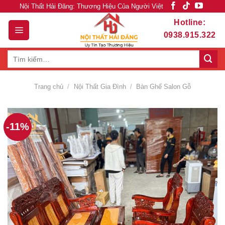
Skip
Nội Thất Hải Đăng: Thương Hiệu Của Người Việt
to
Hotline:
content
0938.915.322
Tìm
kiếm:
Trang chủ
/
Nội Thất Gia Đình
/
Bàn Ghế Salon Gỗ
-11%