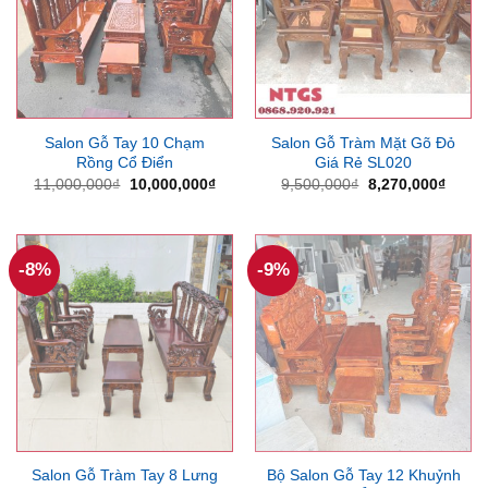
Salon Gỗ Tay 10 Chạm
Salon Gỗ Tràm Mặt Gõ Đỏ
Rồng Cổ Điển
Giá Rẻ SL020
Giá
Giá
Giá
Giá
11,000,000
₫
10,000,000
₫
9,500,000
₫
8,270,000
₫
gốc
hiện
gốc
hiện
là:
tại
là:
tại
11,000,000₫.
là:
9,500,000₫.
là:
10,000,000₫.
8,270
-8%
-9%
Salon Gỗ Tràm Tay 8 Lưng
Bộ Salon Gỗ Tay 12 Khuỷnh