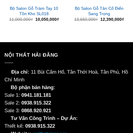
Bộ Salon Gỗ Tràm Tay 10
Bộ Salon Gỗ Tân Cổ Điển
Tồn Kho SL018
Sang Trọng
Giá
Giá
Giá
Giá
11,000,000
₫
10,050,000
₫
13,650,000
₫
12,390,000
₫
gốc
hiện
gốc
hiện
là:
tại
là:
tại
11,000,000₫.
là:
13,650,000₫.
là:
10,050,000₫.
12,3
NỘI THẤT HẢI ĐĂNG
Địa chỉ:
11 Bùi Cẩm Hổ, Tân Thới Hoà, Tân Phú, Hồ
Chí Minh
Bộ phận bán hàng:
Sale 1:
0941.181.181
Sale 2:
0938.915.322
Sale 3:
0868.920.921
Tư Vấn Công Trình – Dự Án:
Thiết kế:
0938.915.322