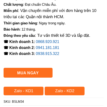
là:
tại
Chất lượng
: Đạt chuẩn Châu Âu.
7,000,000₫.
là:
: Vận chuyển miễn phí với đơn hàng trên 10
Miễn phí
6,200,000₫.
triệu tại các Quận nội thành HCM.
Thời gian giao hàng
: Ngay trong ngày.
Bảo hành
: 12 tháng.
: Tư vấn thiết kế 3D và lắp đặt.
Đóng theo yêu cầu
☎ Kinh doanh 1:
0868.920.921
☎ Kinh doanh 2:
0941.181.181
☎ Kinh doanh 3:
0938.915.322
MUA NGAY
Zalo - KD1
Zalo - KD2
SKU:
BSLM34