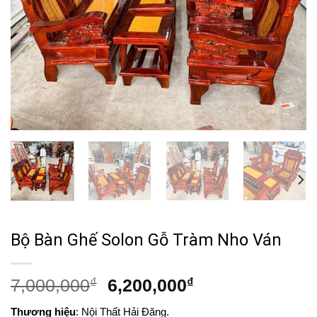
Bộ Bàn Ghế Solon Gỗ Tràm Nho Ván
Giá
Giá
7,000,000
₫
6,200,000
₫
gốc
hiện
Thương hiệu
: Nội Thất Hải Đăng.