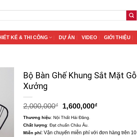
HIẾT KẾ & THI CÔNG
DỰ ÁN
VIDEO
GIỚI THIỆU
Bộ Bàn Ghế Khung Sắt Mặt Gỗ
Xưởng
Giá
Giá
2,000,000
1,600,000
₫
₫
gốc
hiện
Thương hiệu
: Nội Thất Hải Đăng.
là:
tại
Chất lượng
: Đạt chuẩn Châu Âu.
2,000,000₫.
là:
: Vận chuyển miễn phí với đơn hàng trên 10 t
Miễn phí
1,600,000₫.