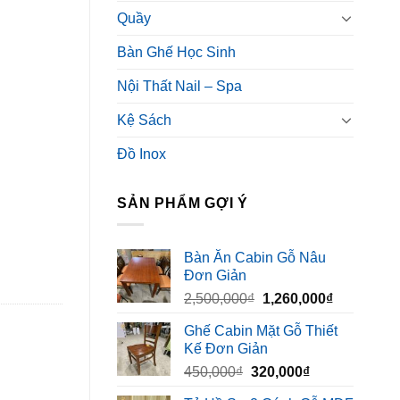
Quầy
Bàn Ghế Học Sinh
Nội Thất Nail – Spa
Kệ Sách
Đồ Inox
SẢN PHẨM GỢI Ý
Bàn Ăn Cabin Gỗ Nâu
Đơn Giản
Giá
Giá
2,500,000
₫
1,260,000
₫
gốc
hiện
Ghế Cabin Mặt Gỗ Thiết
là:
tại
Kế Đơn Giản
2,500,000₫.
là:
Giá
Giá
450,000
₫
320,000
₫
1,260,000₫
gốc
hiện