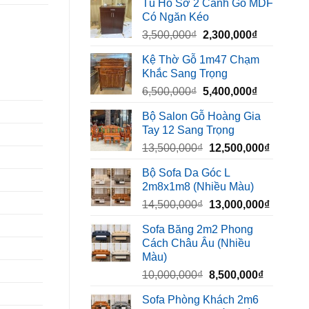
Tủ Hồ Sơ 2 Cánh Gỗ MDF
là:
tại
Có Ngăn Kéo
450,000₫.
là:
Giá
Giá
3,500,000
₫
2,300,000
₫
320,000₫.
gốc
hiện
Kệ Thờ Gỗ 1m47 Chạm
là:
tại
Khắc Sang Trọng
3,500,000₫.
là:
Giá
Giá
6,500,000
₫
5,400,000
₫
2,300,000₫
gốc
hiện
Bộ Salon Gỗ Hoàng Gia
là:
tại
Tay 12 Sang Trọng
6,500,000₫.
là:
Giá
Giá
13,500,000
₫
12,500,000
₫
5,400,000₫
gốc
hiện
Bộ Sofa Da Góc L
là:
tại
2m8x1m8 (Nhiều Màu)
13,500,000₫.
là:
Giá
Giá
14,500,000
₫
13,000,000
₫
12,500,
gốc
hiện
Sofa Băng 2m2 Phong
là:
tại
Cách Châu Âu (Nhiều
14,500,000₫.
là:
Màu)
13,000,
Giá
Giá
10,000,000
₫
8,500,000
₫
gốc
hiện
Sofa Phòng Khách 2m6
là:
tại