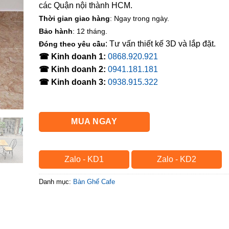
các Quận nội thành HCM.
Thời gian giao hàng
: Ngay trong ngày.
Bảo hành
: 12 tháng.
: Tư vấn thiết kế 3D và lắp đặt.
Đóng theo yêu cầu
☎ Kinh doanh 1:
0868.920.921
☎ Kinh doanh 2:
0941.181.181
☎ Kinh doanh 3:
0938.915.322
MUA NGAY
Zalo - KD1
Zalo - KD2
Danh mục:
Bàn Ghế Cafe