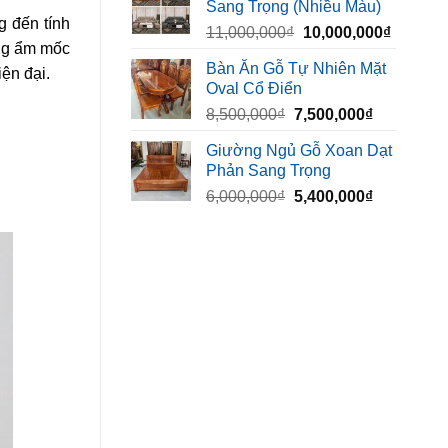
Sang Trọng (Nhiều Màu)
10,000,000₫.
là:
g đến tính
Giá
Giá
11,000,000
₫
10,000,000
₫
8,500,00
ống ẩm mốc
gốc
hiện
Bàn Ăn Gỗ Tự Nhiên Mặt
ện đại.
là:
tại
Oval Cổ Điển
11,000,000₫.
là:
Giá
Giá
8,500,000
₫
7,500,000
₫
10,000,
gốc
hiện
Giường Ngủ Gỗ Xoan Dạt
là:
tại
Phản Sang Trọng
8,500,000₫.
là:
Giá
Giá
6,000,000
₫
5,400,000
₫
7,500,000₫
gốc
hiện
là:
tại
6,000,000₫.
là:
5,400,000₫