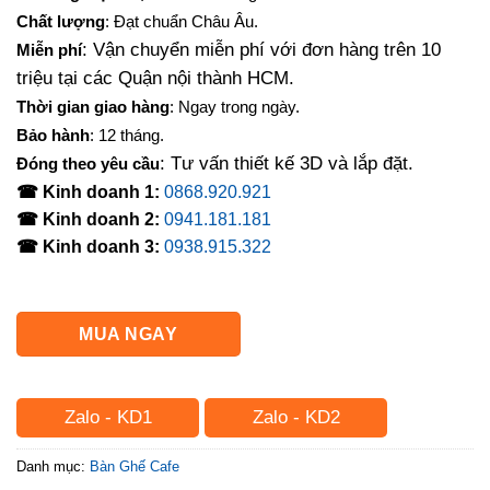
là:
tại
Chất lượng
: Đạt chuẩn Châu Âu.
2,700,000₫.
là:
: Vận chuyển miễn phí với đơn hàng trên 10
Miễn phí
1,950,000₫.
triệu tại các Quận nội thành HCM.
Thời gian giao hàng
: Ngay trong ngày.
Bảo hành
: 12 tháng.
: Tư vấn thiết kế 3D và lắp đặt.
Đóng theo yêu cầu
☎ Kinh doanh 1:
0868.920.921
☎ Kinh doanh 2:
0941.181.181
☎ Kinh doanh 3:
0938.915.322
MUA NGAY
Zalo - KD1
Zalo - KD2
Danh mục:
Bàn Ghế Cafe