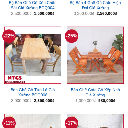
Bộ Bàn Ghế Gỗ Xếp Chân
Bộ Bàn 4 Ghế Gỗ Cafe Hiện
Sắt Giá Xưởng BGQ004
Đại Giá Xưởng
Giá
Giá
Giá
Giá
2,500,000
₫
1,500,000
₫
3,300,000
₫
2,560,000
₫
gốc
hiện
gốc
hiện
là:
tại
là:
tại
2,500,000₫.
là:
3,300,000₫.
là:
1,500,000₫.
2,560
-22%
-25%
Bàn Ghế Gỗ Tựa Lá Giá
Bàn Ghế Cafe Gỗ Xếp Nhỏ
Xưởng BGQ008
Giá Xưởng
Giá
Giá
Giá
Giá
3,000,000
₫
2,350,000
₫
1,300,000
₫
980,000
₫
gốc
hiện
gốc
hiện
là:
tại
là:
tại
3,000,000₫.
là:
1,300,000₫.
là:
2,350,000₫.
980,00
-11%
-17%