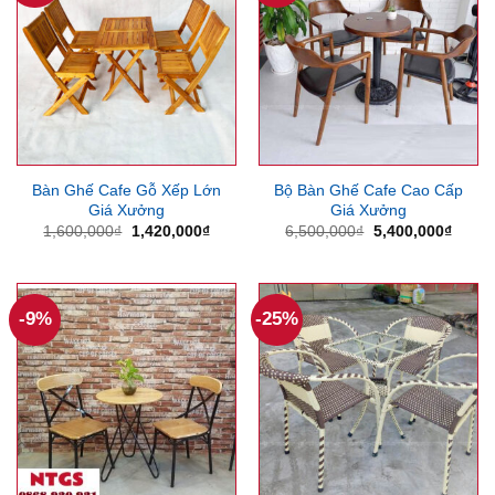
Bàn Ghế Cafe Gỗ Xếp Lớn
Bộ Bàn Ghế Cafe Cao Cấp
Giá Xưởng
Giá Xưởng
Giá
Giá
Giá
Giá
1,600,000
₫
1,420,000
₫
6,500,000
₫
5,400,000
₫
gốc
hiện
gốc
hiện
là:
tại
là:
tại
1,600,000₫.
là:
6,500,000₫.
là:
1,420,000₫.
5,400
-9%
-25%