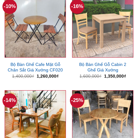
-10%
-16%
Bộ Bàn Ghế Cafe Mặt Gỗ
Bộ Bàn Ghế Gỗ Cabin 2
Chân Sắt Giá Xưởng CF020
Ghế Giá Xưởng
Giá
Giá
Giá
Giá
1,400,000
₫
1,260,000
₫
1,600,000
₫
1,350,000
₫
gốc
hiện
gốc
hiện
là:
tại
là:
tại
1,400,000₫.
là:
1,600,000₫.
là:
1,260,000₫.
1,350
-14%
-25%