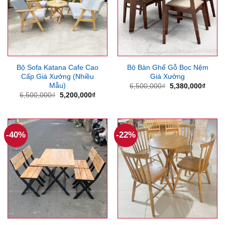
Bộ Sofa Katana Cafe Cao
Bộ Bàn Ghế Gỗ Bọc Nệm
Cấp Giá Xưởng (Nhiều
Giá Xưởng
Mẫu)
Giá
Giá
6,500,000
₫
5,380,000
₫
gốc
hiện
Giá
Giá
6,500,000
₫
5,200,000
₫
là:
tại
gốc
hiện
6,500,000₫.
là:
là:
tại
5,380
6,500,000₫.
là:
5,200,000₫.
-40%
-22%