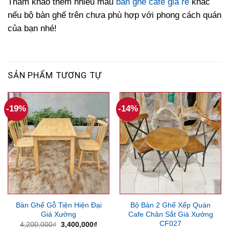
Tham khảo thêm nhiều mẫu
bàn ghế cafe giá rẻ
khác
nếu bộ bàn ghế trên chưa phù hợp với phong cách quán
của bạn nhé!
SẢN PHẨM TƯƠNG TỰ
-19%
-14%
Bàn Ghế Gỗ Tiện Hiện Đại
Bộ Bàn 2 Ghế Xếp Quán
Giá Xưởng
Cafe Chân Sắt Giá Xưởng
CF027
Giá
Giá
4,200,000
₫
3,400,000
₫