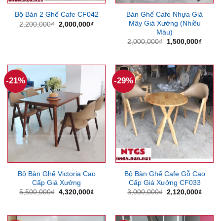
Bàn Ghế Cafe Nhựa Giả
Bộ Bàn 2 Ghế Cafe CF042
Mây Giá Xưởng (Nhiều
Giá
Giá
2,200,000
₫
2,000,000
₫
gốc
hiện
Màu)
là:
tại
Giá
Giá
2,000,000
₫
1,500,000
₫
2,200,000₫.
là:
gốc
hiện
2,000,000₫.
là:
tại
2,000,000₫.
là:
1,500
-21%
-29%
Bộ Bàn Ghế Victoria Cao
Bộ Bàn Ghế Cafe Gỗ Cao
Cấp Giá Xưởng
Cấp Giá Xưởng CF033
Giá
Giá
Giá
Giá
5,500,000
₫
4,320,000
₫
3,000,000
₫
2,120,000
₫
gốc
hiện
gốc
hiện
là:
tại
là:
tại
5,500,000₫.
là:
3,000,000₫.
là:
4,320,000₫.
2,120