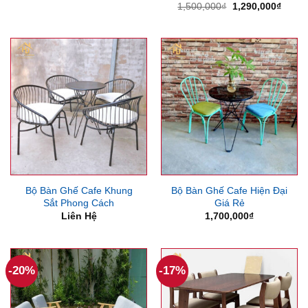
gốc
hiện
Giá
Giá
1,500,000
₫
1,290,000
₫
là:
tại
gốc
hiện
4,200,000₫.
là:
là:
tại
3,400,000₫.
1,500,000₫.
là:
1,290
Bộ Bàn Ghế Cafe Khung
Bộ Bàn Ghế Cafe Hiện Đại
Sắt Phong Cách
Giá Rẻ
Liên Hệ
1,700,000
₫
-20%
-17%