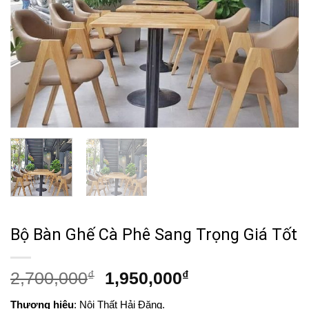
Bộ Bàn Ghế Cà Phê Sang Trọng Giá Tốt
Giá
Giá
2,700,000
₫
1,950,000
₫
gốc
hiện
Thương hiệu
: Nội Thất Hải Đăng.