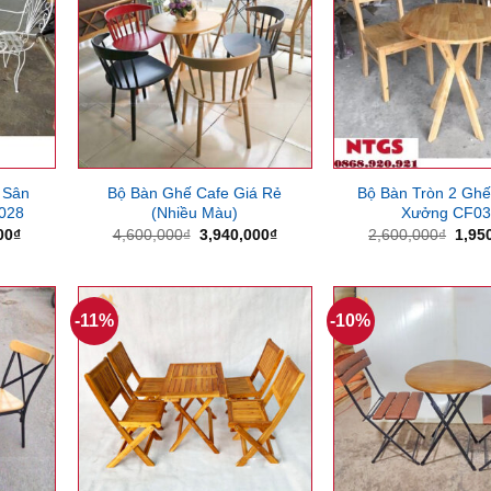
 Sân
Bộ Bàn Ghế Cafe Giá Rẻ
Bộ Bàn Tròn 2 Ghế
028
(Nhiều Màu)
Xưởng CF0
Giá
Giá
Giá
Giá
00
₫
4,600,000
₫
3,940,000
₫
2,600,000
₫
1,95
hiện
gốc
hiện
gốc
tại
là:
tại
là:
00₫.
là:
4,600,000₫.
là:
2,60
3,570,000₫.
3,940,000₫.
-11%
-10%