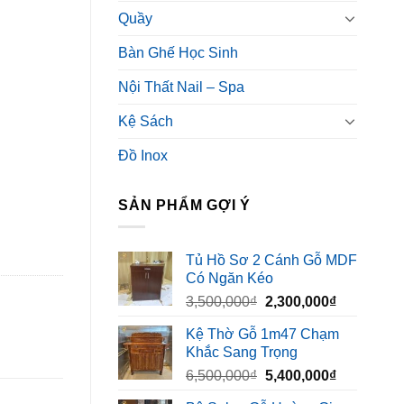
Quầy
Bàn Ghế Học Sinh
Nội Thất Nail – Spa
Kệ Sách
Đồ Inox
SẢN PHẨM GỢI Ý
Tủ Hồ Sơ 2 Cánh Gỗ MDF
Có Ngăn Kéo
Giá
Giá
3,500,000
₫
2,300,000
₫
gốc
hiện
Kệ Thờ Gỗ 1m47 Chạm
là:
tại
Khắc Sang Trọng
3,500,000₫.
là:
Giá
Giá
6,500,000
₫
5,400,000
₫
2,300,000₫
gốc
hiện