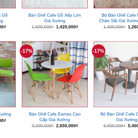
t Gỗ
Bàn Ghế Cafe Gỗ Xếp Lớn
Bộ Bàn Ghế Cafe
ng
Giá Xưởng
Chân Sắt Giá Xưở
Giá
Giá
Giá
Giá
00
₫
1,600,000
₫
1,420,000
₫
1,400,000
₫
1,26
hiện
gốc
hiện
gốc
tại
là:
tại
là:
00₫.
là:
1,600,000₫.
là:
1,40
1,380,000₫.
1,420,000₫.
-17%
-17%
Bàn Ghế Cafe Eames Cao
Bộ Bàn Ghế Cafe 
Xưởng
Cấp Giá Xưởng
Giá Xưởng
Giá
00
₫
hiện
Giá
Giá
Giá
3,200,000
₫
2,650,000
₫
6,500,000
₫
5,40
tại
gốc
hiện
gốc
00₫.
là:
là:
tại
là:
2,150,000₫.