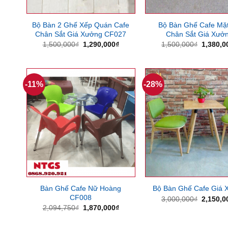
Bộ Bàn 2 Ghế Xếp Quán Cafe
Bộ Bàn Ghế Cafe Mặ
Chân Sắt Giá Xưởng CF027
Chân Sắt Giá Xưở
Giá
Giá
Giá
1,500,000
₫
1,290,000
₫
1,500,000
₫
1,380,0
gốc
hiện
gốc
là:
tại
là:
1,500,000₫.
là:
1,500,0
1,290,000₫.
-11%
-28%
Bàn Ghế Cafe Nữ Hoàng
Bộ Bàn Ghế Cafe Giá 
CF008
Giá
3,000,000
₫
2,150,0
gốc
Giá
Giá
2,094,750
₫
1,870,000
₫
là:
gốc
hiện
3,000,0
là:
tại