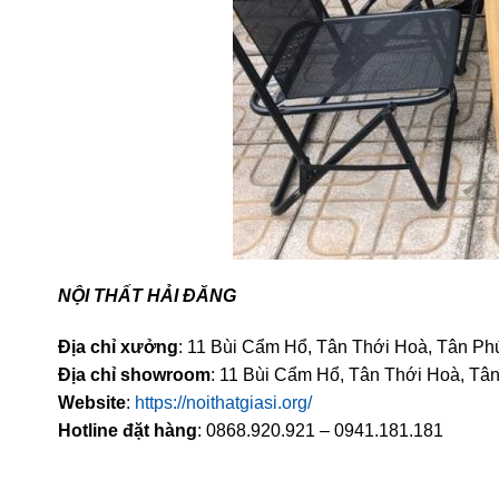
NỘI THẤT HẢI ĐĂNG
Địa chỉ xưởng
: 11 Bùi Cẩm Hổ, Tân Thới Hoà, Tân Ph
Địa chỉ showroom
: 11 Bùi Cẩm Hổ, Tân Thới Hoà, Tâ
Website
:
https://noithatgiasi.org/
Hotline đặt hàng
: 0868.920.921 – 0941.181.181