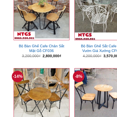
Bộ Bàn Ghế Cafe Chân Sắt
Bộ Bàn Ghế Sắt Cafe
Mặt Gỗ CF036
Vườn Giá Xưởng CF
Giá
Giá
Giá
3,200,000
₫
2,800,000
₫
4,200,000
₫
3,570,0
gốc
hiện
gốc
là:
tại
là:
3,200,000₫.
là:
4,200,0
2,800,000₫.
-14%
-8%