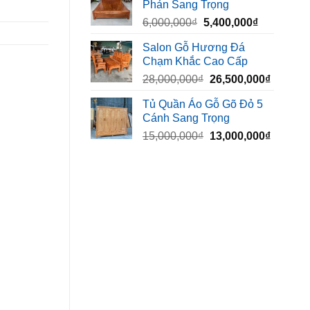
Phản Sang Trọng
8,500,000₫.
là:
Giá
Giá
6,000,000
₫
5,400,000
₫
7,500,000₫
gốc
hiện
Salon Gỗ Hương Đá
là:
tại
Chạm Khắc Cao Cấp
6,000,000₫.
là:
Giá
Giá
28,000,000
₫
26,500,000
₫
5,400,000₫
gốc
hiện
Tủ Quần Áo Gỗ Gõ Đỏ 5
là:
tại
Cánh Sang Trọng
28,000,000₫.
là:
Giá
Giá
15,000,000
₫
13,000,000
₫
26,500,
gốc
hiện
là:
tại
15,000,000₫.
là:
13,000,