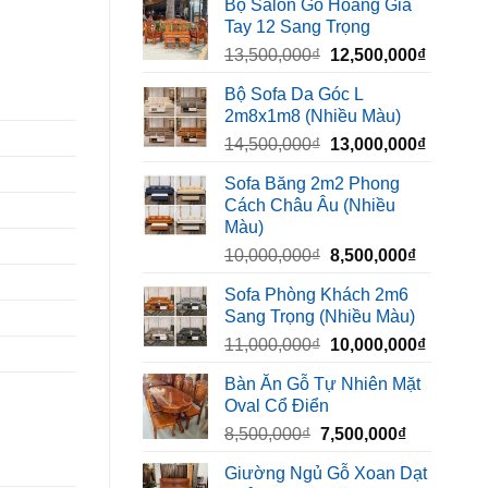
Bộ Salon Gỗ Hoàng Gia
là:
tại
Tay 12 Sang Trọng
6,500,000₫.
là:
Giá
Giá
13,500,000
₫
12,500,000
₫
5,400,000₫
gốc
hiện
Bộ Sofa Da Góc L
là:
tại
2m8x1m8 (Nhiều Màu)
13,500,000₫.
là:
Giá
Giá
14,500,000
₫
13,000,000
₫
12,500,
gốc
hiện
Sofa Băng 2m2 Phong
là:
tại
Cách Châu Âu (Nhiều
14,500,000₫.
là:
Màu)
13,000,
Giá
Giá
10,000,000
₫
8,500,000
₫
gốc
hiện
Sofa Phòng Khách 2m6
là:
tại
Sang Trọng (Nhiều Màu)
10,000,000₫.
là:
Giá
Giá
11,000,000
₫
10,000,000
₫
8,500,00
gốc
hiện
Bàn Ăn Gỗ Tự Nhiên Mặt
là:
tại
Oval Cổ Điển
11,000,000₫.
là:
Giá
Giá
8,500,000
₫
7,500,000
₫
10,000,
gốc
hiện
Giường Ngủ Gỗ Xoan Dạt
là:
tại