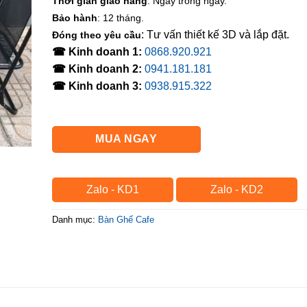
Thời gian giao hàng
: Ngay trong ngày.
Bảo hành
: 12 tháng.
: Tư vấn thiết kế 3D và lắp đặt.
Đóng theo yêu cầu
☎ Kinh doanh 1:
0868.920.921
☎ Kinh doanh 2:
0941.181.181
☎ Kinh doanh 3:
0938.915.322
MUA NGAY
Zalo - KD1
Zalo - KD2
Danh mục:
Bàn Ghế Cafe