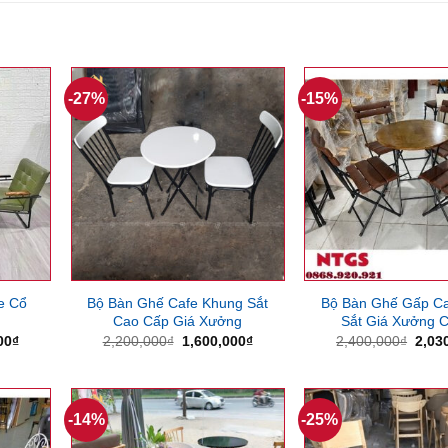
-27%
-15%
e Cổ
Bộ Bàn Ghế Cafe Khung Sắt
Bộ Bàn Ghế Gấp C
Cao Cấp Giá Xưởng
Sắt Giá Xưởng 
Giá
Giá
Giá
Giá
00
₫
2,200,000
₫
1,600,000
₫
2,400,000
₫
2,03
hiện
gốc
hiện
gốc
tại
là:
tại
là:
00₫.
là:
2,200,000₫.
là:
2,40
5,370,000₫.
1,600,000₫.
-14%
-25%