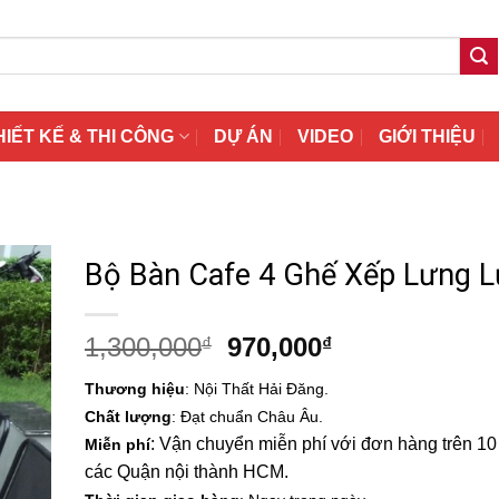
HIẾT KẾ & THI CÔNG
DỰ ÁN
VIDEO
GIỚI THIỆU
Bộ Bàn Cafe 4 Ghế Xếp Lưng L
Giá
Giá
1,300,000
970,000
₫
₫
gốc
hiện
Thương hiệu
: Nội Thất Hải Đăng.
là:
tại
Chất lượng
: Đạt chuẩn Châu Âu.
1,300,000₫.
là:
: Vận chuyển miễn phí với đơn hàng trên 10 t
Miễn phí
970,000₫.
các Quận nội thành HCM.