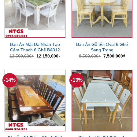
Bàn Ăn Mặt Đá Nhân Tạo
Bàn Ăn Gỗ Sồi Oval 6 Ghế
Cẩm Thạch 6 Ghế BA012
Sang Trọng
Giá
Giá
Giá
Giá
13,500,000
₫
12,150,000
₫
8,500,000
₫
7,500,000
₫
gốc
hiện
gốc
hiện
là:
tại
là:
tại
13,500,000₫.
là:
8,500,000₫.
là:
12,150,000₫.
7,500
-14%
-13%