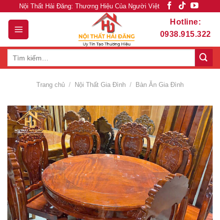
Skip
Nội Thất Hải Đăng: Thương Hiệu Của Người Việt
to
Hotline:
content
0938.915.322
Tìm
kiếm:
Trang chủ
/
Nội Thất Gia Đình
/
Bàn Ăn Gia Đình