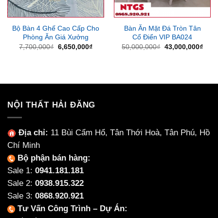
Bộ Bàn 4 Ghế Cao Cấp Cho
Bàn Ăn Mặt Đá Tròn Tân
Phòng Ăn Giá Xưởng
Cổ Điển VIP BA024
Giá
Giá
Giá
Giá
7,700,000
₫
6,650,000
₫
50,000,000
₫
43,000,000
₫
gốc
hiện
gốc
hiện
là:
tại
là:
tại
7,700,000₫.
là:
50,000,000₫.
là:
6,650,000₫.
43,0
NỘI THẤT HẢI ĐĂNG
Địa chỉ:
11 Bùi Cẩm Hổ, Tân Thới Hoà, Tân Phú, Hồ
Chí Minh
Bộ phận bán hàng:
Sale 1:
0941.181.181
Sale 2:
0938.915.322
Sale 3:
0868.920.921
Tư Vấn Công Trình – Dự Án: