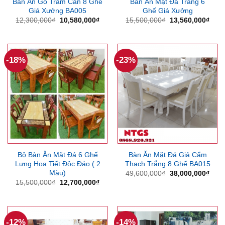
Bàn Ăn Gỗ Tràm Cẩn 8 Ghế
Bàn Ăn Mặt Đá Trắng 6
Giá Xưởng BA005
Ghế Giá Xưởng
Giá
Giá
Giá
Giá
12,300,000
₫
10,580,000
₫
15,500,000
₫
13,560,000
₫
gốc
hiện
gốc
hiện
là:
tại
là:
tại
12,300,000₫.
là:
15,500,000₫.
là:
10,580,000₫.
13,5
-18%
-23%
Bộ Bàn Ăn Mặt Đá 6 Ghế
Bàn Ăn Mặt Đá Giả Cẩm
Lưng Họa Tiết Độc Đáo ( 2
Thạch Trắng 8 Ghế BA015
Màu)
Giá
Giá
49,600,000
₫
38,000,000
₫
gốc
hiện
Giá
Giá
15,500,000
₫
12,700,000
₫
là:
tại
gốc
hiện
49,600,000₫.
là:
là:
tại
38,0
15,500,000₫.
là:
12,700,000₫.
-12%
-14%