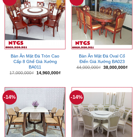
Bàn Ăn Mặt Đá Tròn Cao
Bàn Ăn Mặt Đá Oval Cổ
Cấp 8 Ghế Giá Xưởng
Điển Giá Xưởng BA023
BA011
Giá
Giá
44,000,000
₫
38,000,000
₫
gốc
hiện
Giá
Giá
17,000,000
₫
14,960,000
₫
là:
tại
gốc
hiện
44,000,000₫.
là:
là:
tại
38,0
17,000,000₫.
là:
14,960,000₫.
-14%
-14%