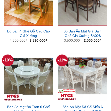
Bộ Bàn 4 Ghế Gỗ Cao Cấp
Bộ Bàn Ăn Mặt Giả Đá 4
Giá Xưởng
Ghế Giá Xưởng BA028
Giá
Giá
Giá
Giá
4,500,000
₫
3,890,000
₫
3,500,000
₫
2,500,000
₫
gốc
hiện
gốc
hiện
là:
tại
là:
tại
4,500,000₫.
là:
3,500,000₫.
là:
3,890,000₫.
2,500
-10%
-11%
Bàn Ăn Mặt Đá Tròn 6 Ghế
Bàn Ăn Mặt Đá Cổ Điển 6