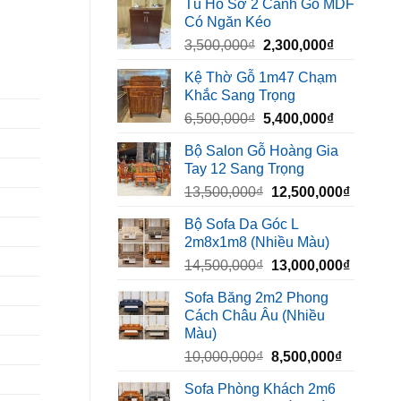
Tủ Hồ Sơ 2 Cánh Gỗ MDF
là:
tại
Có Ngăn Kéo
450,000₫.
là:
Giá
Giá
3,500,000
₫
2,300,000
₫
320,000₫.
gốc
hiện
Kệ Thờ Gỗ 1m47 Chạm
là:
tại
Khắc Sang Trọng
3,500,000₫.
là:
Giá
Giá
6,500,000
₫
5,400,000
₫
2,300,000₫
gốc
hiện
Bộ Salon Gỗ Hoàng Gia
là:
tại
Tay 12 Sang Trọng
6,500,000₫.
là:
Giá
Giá
13,500,000
₫
12,500,000
₫
5,400,000₫
gốc
hiện
Bộ Sofa Da Góc L
là:
tại
2m8x1m8 (Nhiều Màu)
13,500,000₫.
là:
Giá
Giá
14,500,000
₫
13,000,000
₫
12,500,
gốc
hiện
Sofa Băng 2m2 Phong
là:
tại
Cách Châu Âu (Nhiều
14,500,000₫.
là:
Màu)
13,000,
Giá
Giá
10,000,000
₫
8,500,000
₫
gốc
hiện
Sofa Phòng Khách 2m6
là:
tại