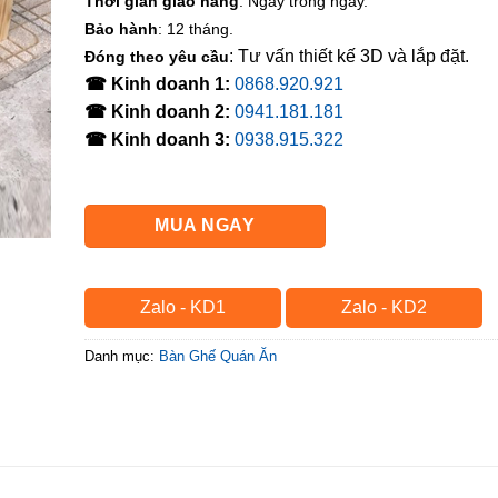
Thời gian giao hàng
: Ngay trong ngày.
Bảo hành
: 12 tháng.
: Tư vấn thiết kế 3D và lắp đặt.
Đóng theo yêu cầu
☎ Kinh doanh 1:
0868.920.921
☎ Kinh doanh 2:
0941.181.181
☎ Kinh doanh 3:
0938.915.322
MUA NGAY
Zalo - KD1
Zalo - KD2
Danh mục:
Bàn Ghế Quán Ăn