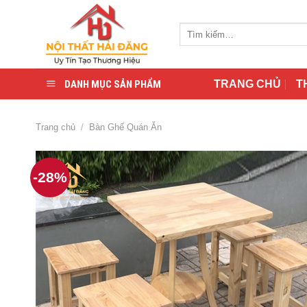
Skip
to
Tìm
content
kiếm:
DANH MỤC SẢN PHẨM
TRANG CHỦ
T
Trang chủ
/
Bàn Ghế Quán Ăn
-28%