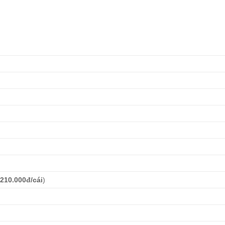
:
210.000đ/cái
)