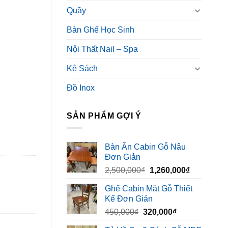
Quầy
Bàn Ghế Học Sinh
Nội Thất Nail – Spa
Kệ Sách
Đồ Inox
SẢN PHẨM GỢI Ý
Bàn Ăn Cabin Gỗ Nâu
Đơn Giản
Giá
Giá
2,500,000
₫
1,260,000
₫
gốc
hiện
Ghế Cabin Mặt Gỗ Thiết
là:
tại
Kế Đơn Giản
2,500,000₫.
là:
Giá
Giá
450,000
₫
320,000
₫
1,260,000₫
gốc
hiện