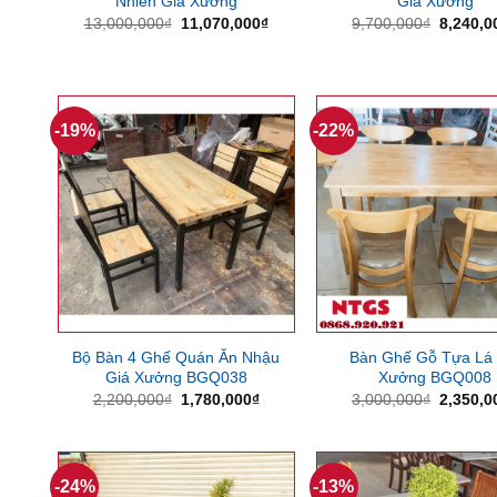
Nhiên Giá Xưởng
Giá Xưởng
Giá
Giá
Giá
13,000,000
₫
11,070,000
₫
9,700,000
₫
8,240,0
gốc
hiện
gốc
là:
tại
là:
13,000,000₫.
là:
9,700,0
11,070,000₫.
-19%
-22%
Bộ Bàn 4 Ghế Quán Ăn Nhậu
Bàn Ghế Gỗ Tựa Lá 
Giá Xưởng BGQ038
Xưởng BGQ008
Giá
Giá
Giá
2,200,000
₫
1,780,000
₫
3,000,000
₫
2,350,0
gốc
hiện
gốc
là:
tại
là:
2,200,000₫.
là:
3,000,0
1,780,000₫.
-24%
-13%