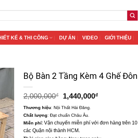
HIẾT KẾ & THI CÔNG
DỰ ÁN
VIDEO
GIỚI THIỆU
Bộ Bàn 2 Tầng Kèm 4 Ghế Đôn
Giá
Giá
2,000,000
1,440,000
₫
₫
gốc
hiện
Thương hiệu
: Nội Thất Hải Đăng.
là:
tại
Chất lượng
: Đạt chuẩn Châu Âu.
2,000,000₫.
là:
: Vận chuyển miễn phí với đơn hàng trên 10 t
Miễn phí
1,440,000₫.
các Quận nội thành HCM.