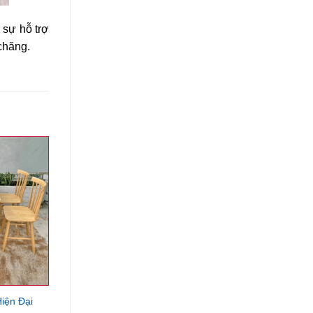
sự hỗ trợ
 chăng.
iện Đại