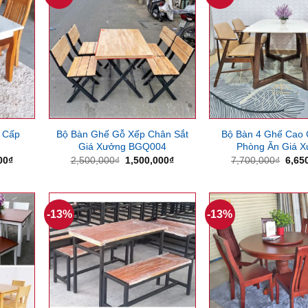
 Cấp
Bộ Bàn Ghế Gỗ Xếp Chân Sắt
Bộ Bàn 4 Ghế Cao
Giá Xưởng BGQ004
Phòng Ăn Giá 
Giá
Giá
Giá
Giá
00
₫
2,500,000
₫
1,500,000
₫
7,700,000
₫
6,65
hiện
gốc
hiện
gốc
tại
là:
tại
là:
00₫.
là:
2,500,000₫.
là:
7,70
7,660,000₫.
1,500,000₫.
-13%
-13%