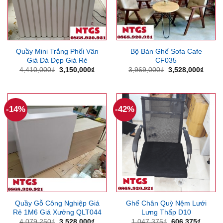
Quầy Mini Trắng Phối Vân
Bộ Bàn Ghế Sofa Cafe
Giả Đá Đẹp Giá Rẻ
CF035
Giá
Giá
Giá
Giá
4,410,000
₫
3,150,000
₫
3,969,000
₫
3,528,000
₫
gốc
hiện
gốc
hiện
là:
tại
là:
tại
4,410,000₫.
là:
3,969,000₫.
là:
3,150,000₫.
3,528
-14%
-42%
Quầy Gỗ Công Nghiệp Giá
Ghế Chân Quỳ Nệm Lưới
Rẻ 1M6 Giá Xưởng QLT044
Lưng Thấp D10
Giá
Giá
Giá
Giá
4,079,250
₫
3,528,000
₫
1,047,375
₫
606,375
₫