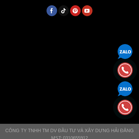
CÔNG TY TNHH TM DV ĐẦU TƯ VÀ XÂY DỰNG HẢI ĐĂNG
MST: 0310655912