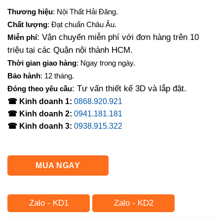
gốc
hiện
Thương hiệu
: Nội Thất Hải Đăng.
là:
tại
Chất lượng
: Đạt chuẩn Châu Âu.
3,100,000₫.
là:
: Vận chuyển miễn phí với đơn hàng trên 10
Miễn phí
2,700,000₫.
triệu tại các Quận nội thành HCM.
Thời gian giao hàng
: Ngay trong ngày.
Bảo hành
: 12 tháng.
: Tư vấn thiết kế 3D và lắp đặt.
Đóng theo yêu cầu
☎ Kinh doanh 1:
0868.920.921
☎ Kinh doanh 2:
0941.181.181
☎ Kinh doanh 3:
0938.915.322
MUA NGAY
Zalo - KD1
Zalo - KD2