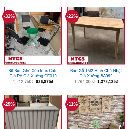
là:
tại
là:
tại
4,000,000₫.
là:
10,473,750₫.
là:
3,090,000₫.
9,591
-32%
-22%
Bộ Bàn Ghế Xếp Inox Cafe
Bàn Gỗ 1M2 Hình Chữ Nhật
Giá Rẻ Giá Xưởng CF019
Giá Xưởng BA092
Giá
Giá
Giá
Giá
1,212,750
₫
826,875
₫
1,764,000
₫
1,378,125
₫
gốc
hiện
gốc
hiện
là:
tại
là:
tại
1,212,750₫.
là:
1,764,000₫.
là:
826,875₫.
1,378
-29%
-11%