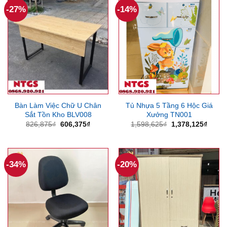
-27%
-14%
Bàn Làm Việc Chữ U Chân
Tủ Nhựa 5 Tầng 6 Hộc Giá
Sắt Tồn Kho BLV008
Xưởng TN001
Giá
Giá
Giá
Giá
826,875
₫
606,375
₫
1,598,625
₫
1,378,125
₫
gốc
hiện
gốc
hiện
là:
tại
là:
tại
826,875₫.
là:
1,598,625₫.
là:
606,375₫.
1,378
-34%
-20%