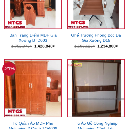
Bàn Trang Điểm MDF Giá
Ghế Trưởng Phòng Bọc Da
Xưởng BTD003
Giá Xưởng D15
Giá
Giá
Giá
Giá
1,752,975
₫
1,428,840
₫
1,598,625
₫
1,234,800
₫
gốc
hiện
gốc
hiện
là:
tại
là:
tại
1,752,975₫.
là:
1,598,625₫.
là:
1,428,840₫.
1,234
-21%
Tủ Quần Áo MDF Phủ
Tủ Áo Gỗ Công Nghiệp
Melamine 2 Cánh TQA009
Melamine Cánh Lùa