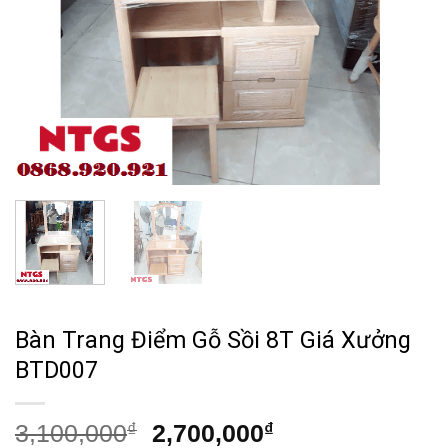
Bàn Trang Điểm Gỗ Sồi 8T Giá Xưởng
BTD007
Giá
Giá
3,100,000
₫
2,700,000
₫