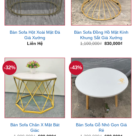
Bàn Sofa Hột Xoài Mặt Đá
Bàn Sofa Đồng Hồ Mặt Kính
Giá Xưởng
Khung Sắt Giá Xưởng
Giá
Giá
Liên Hệ
1,100,000
₫
830,000
₫
gốc
hiện
là:
tại
1,100,000₫.
là:
830,00
-32%
-43%
Bàn Sofa Chân X Mặt Bát
Bàn Sofa Gỗ Nhỏ Gọn Giá
Giác
Rẻ
Giá
Giá
Giá
Giá