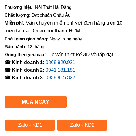
gốc
hiện
Thương hiệu
: Nội Thất Hải Đăng.
là:
tại
Chất lượng
: Đạt chuẩn Châu Âu.
2,100,000₫.
là:
: Vận chuyển miễn phí với đơn hàng trên 10
Miễn phí
1,600,000₫.
triệu tại các Quận nội thành HCM.
Thời gian giao hàng
: Ngay trong ngày.
Bảo hành
: 12 tháng.
: Tư vấn thiết kế 3D và lắp đặt.
Đóng theo yêu cầu
☎ Kinh doanh 1:
0868.920.921
☎ Kinh doanh 2:
0941.181.181
☎ Kinh doanh 3:
0938.915.322
MUA NGAY
Zalo - KD1
Zalo - KD2