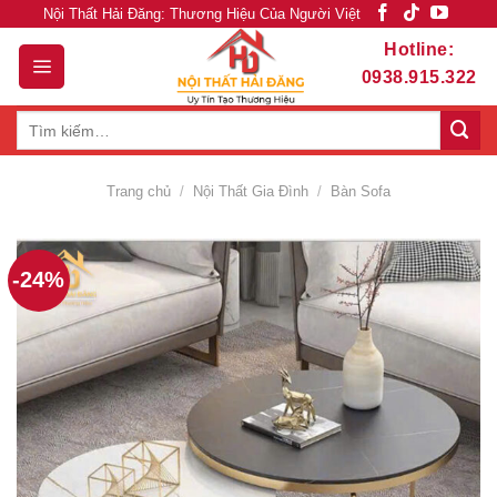
Skip
Nội Thất Hải Đăng: Thương Hiệu Của Người Việt
to
Hotline:
content
0938.915.322
Tìm
kiếm:
Trang chủ
/
Nội Thất Gia Đình
/
Bàn Sofa
-24%