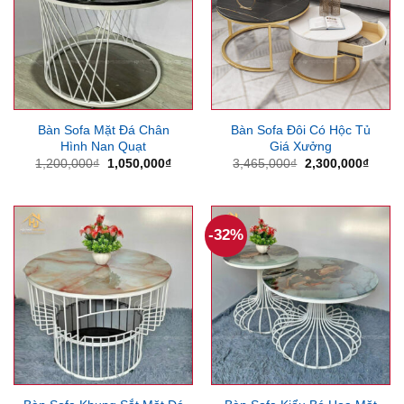
Bàn Sofa Mặt Đá Chân
Bàn Sofa Đôi Có Hộc Tủ
Hình Nan Quạt
Giá Xưởng
Giá
Giá
Giá
Giá
1,200,000
₫
1,050,000
₫
3,465,000
₫
2,300,000
₫
gốc
hiện
gốc
hiện
là:
tại
là:
tại
1,200,000₫.
là:
3,465,000₫.
là:
1,050,000₫.
2,300
-32%