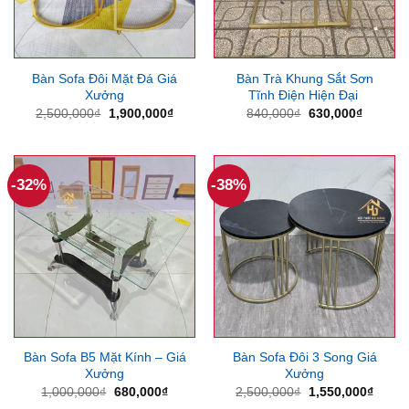
Bàn Sofa Đôi Mặt Đá Giá
Bàn Trà Khung Sắt Sơn
Xưởng
Tĩnh Điện Hiện Đại
Giá
Giá
Giá
Giá
2,500,000
₫
1,900,000
₫
840,000
₫
630,000
₫
gốc
hiện
gốc
hiện
là:
tại
là:
tại
2,500,000₫.
là:
840,000₫.
là:
1,900,000₫.
630,000
-32%
-38%
Bàn Sofa B5 Mặt Kính – Giá
Bàn Sofa Đôi 3 Song Giá
Xưởng
Xưởng
Giá
Giá
Giá
Giá
1,000,000
₫
680,000
₫
2,500,000
₫
1,550,000
₫
gốc
hiện
gốc
hiện