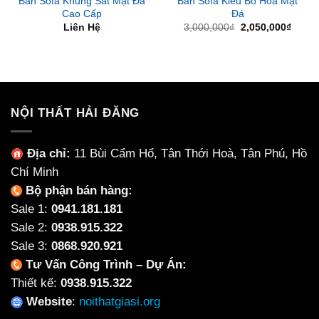
Bàn Sofa Khung Sắt Mặt Đá
Bàn Sofa Kiểu Bó Hoa Mặt
Cao Cấp
Đá
Giá
Giá
Liên Hệ
3,000,000
₫
2,050,000
₫
gốc
hiện
là:
tại
3,000,000₫.
là:
2,050
NỘI THẤT HẢI ĐĂNG
Địa chỉ:
11 Bùi Cẩm Hổ, Tân Thới Hoà, Tân Phú, Hồ
Chí Minh
Bộ phận bán hàng:
Sale 1:
0941.181.181
Sale 2:
0938.915.322
Sale 3:
0868.920.921
Tư Vấn Công Trình – Dự Án:
Thiết kế:
0938.915.322
Website
:
noithatgiasi.org