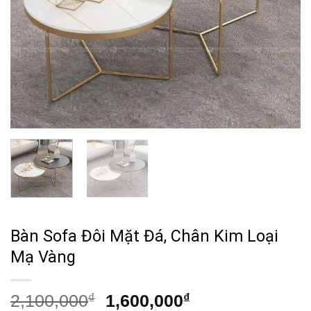
Bàn Sofa Đôi Mặt Đá, Chân Kim Loại
Mạ Vàng
Giá
Giá
2,100,000
₫
1,600,000
₫