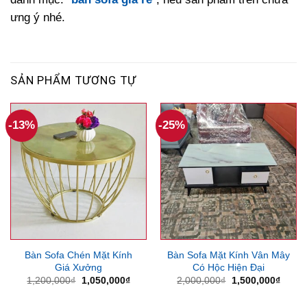
ưng ý nhé.
SẢN PHẨM TƯƠNG TỰ
-13%
-25%
Bàn Sofa Chén Mặt Kính
Bàn Sofa Mặt Kính Vân Mây
Giá Xưởng
Có Hộc Hiện Đại
Giá
Giá
Giá
Giá
1,200,000
₫
1,050,000
₫
2,000,000
₫
1,500,000
₫
gốc
hiện
gốc
hiện
là:
tại
là:
tại