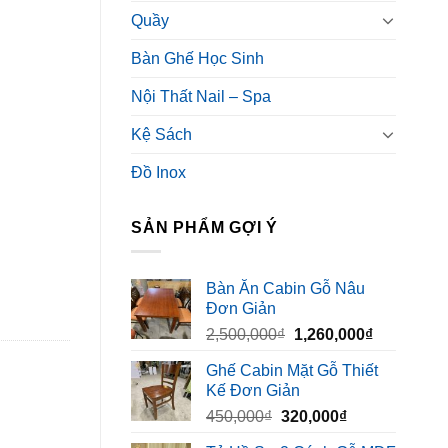
Quầy
Bàn Ghế Học Sinh
Nội Thất Nail – Spa
Kệ Sách
Đồ Inox
SẢN PHẨM GỢI Ý
Bàn Ăn Cabin Gỗ Nâu
Đơn Giản
Giá
Giá
2,500,000
₫
1,260,000
₫
gốc
hiện
Ghế Cabin Mặt Gỗ Thiết
là:
tại
Kế Đơn Giản
2,500,000₫.
là:
Giá
Giá
450,000
₫
320,000
₫
1,260,000₫
gốc
hiện