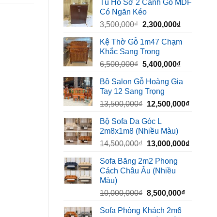
Tủ Hồ Sơ 2 Cánh Gỗ MDF
là:
tại
Có Ngăn Kéo
450,000₫.
là:
Giá
Giá
3,500,000
₫
2,300,000
₫
320,000₫.
gốc
hiện
Kệ Thờ Gỗ 1m47 Chạm
là:
tại
Khắc Sang Trọng
3,500,000₫.
là:
Giá
Giá
6,500,000
₫
5,400,000
₫
2,300,000₫
gốc
hiện
Bộ Salon Gỗ Hoàng Gia
là:
tại
Tay 12 Sang Trọng
6,500,000₫.
là:
Giá
Giá
13,500,000
₫
12,500,000
₫
5,400,000₫
gốc
hiện
Bộ Sofa Da Góc L
là:
tại
2m8x1m8 (Nhiều Màu)
13,500,000₫.
là:
Giá
Giá
14,500,000
₫
13,000,000
₫
12,500,
gốc
hiện
Sofa Băng 2m2 Phong
là:
tại
Cách Châu Âu (Nhiều
14,500,000₫.
là:
Màu)
13,000,
Giá
Giá
10,000,000
₫
8,500,000
₫
gốc
hiện
Sofa Phòng Khách 2m6
là:
tại