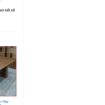
am kết sẽ
n Hộp