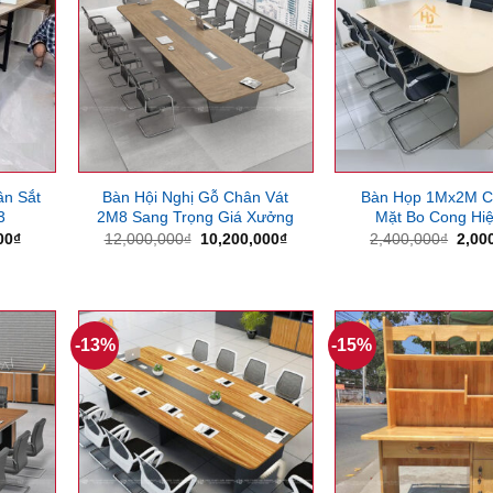
n Sắt
Bàn Hội Nghị Gỗ Chân Vát
Bàn Họp 1Mx2M C
3
2M8 Sang Trọng Giá Xưởng
Mặt Bo Cong Hiệ
Giá
Giá
Giá
Giá
00
₫
12,000,000
₫
10,200,000
₫
2,400,000
₫
2,00
hiện
gốc
hiện
gốc
tại
là:
tại
là:
00₫.
là:
12,000,000₫.
là:
2,40
6,950,000₫.
10,200,000₫.
-13%
-15%