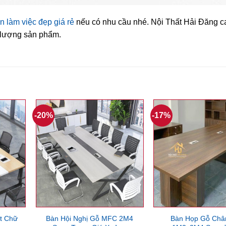
n làm việc đẹp giá rẻ
nếu có nhu cầu nhé. Nội Thất Hải Đăng c
t lượng sản phẩm.
-20%
-17%
t Chữ
Bàn Hội Nghị Gỗ MFC 2M4
Bàn Họp Gỗ Châ