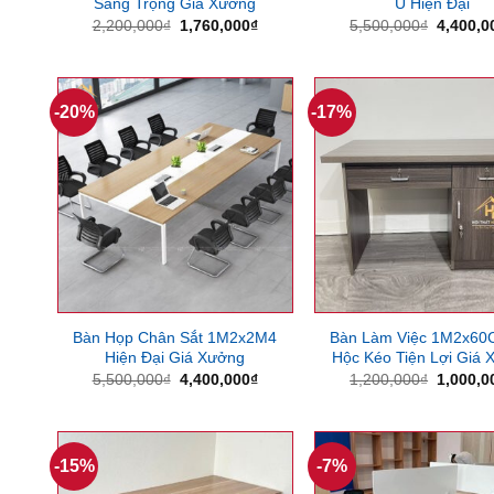
Sang Trọng Giá Xưởng
U Hiện Đại
Giá
Giá
Giá
2,200,000
₫
1,760,000
₫
5,500,000
₫
4,400,0
gốc
hiện
gốc
là:
tại
là:
2,200,000₫.
là:
5,500,0
1,760,000₫.
-20%
-17%
Bàn Họp Chân Sắt 1M2x2M4
Bàn Làm Việc 1M2x60
Hiện Đại Giá Xưởng
Hộc Kéo Tiện Lợi Giá
Giá
Giá
Giá
5,500,000
₫
4,400,000
₫
1,200,000
₫
1,000,0
gốc
hiện
gốc
là:
tại
là:
5,500,000₫.
là:
1,200,0
4,400,000₫.
-15%
-7%