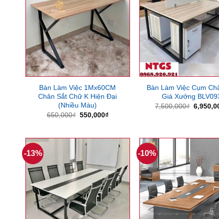
Bàn Làm Việc 1Mx60CM
Bàn Làm Việc Cụm Châ
Chân Sắt Chữ K Hiện Đại
Giá Xưởng BLV09
(Nhiều Màu)
Giá
7,500,000
₫
6,950,0
gốc
Giá
Giá
650,000
₫
550,000
₫
là:
gốc
hiện
7,500,0
là:
tại
650,000₫.
là:
550,000₫.
-13%
-10%