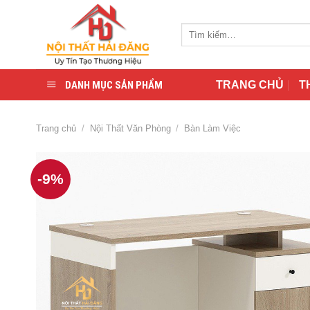
Skip
to
Tìm
content
kiếm:
DANH MỤC SẢN PHẨM
TRANG CHỦ
T
Trang chủ
/
Nội Thất Văn Phòng
/
Bàn Làm Việc
-9%