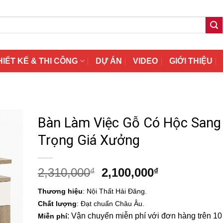
HIẾT KẾ & THI CÔNG
DỰ ÁN
VIDEO
GIỚI THIỆU
Bàn Làm Việc Gỗ Có Hộc Sang
Trọng Giá Xưởng
Giá
Giá
2,310,000
2,100,000
₫
₫
gốc
hiện
Thương hiệu
: Nội Thất Hải Đăng.
là:
tại
Chất lượng
: Đạt chuẩn Châu Âu.
2,310,000₫.
là:
: Vận chuyển miễn phí với đơn hàng trên 10 t
Miễn phí
2,100,000₫.