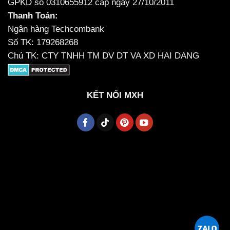
GPKD số 0310655912 cấp ngày 27/10/2011
Thanh Toán:
Ngân hàng Techcombank
Số TK: 179268268
Chủ TK: CTY TNHH TM DV DT VA XD HAI DANG
KẾT NỐI MXH