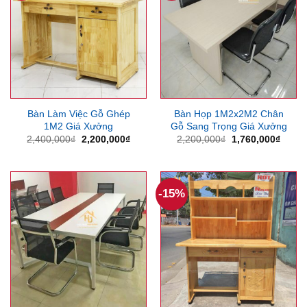
Bàn Làm Việc Gỗ Ghép
Bàn Họp 1M2x2M2 Chân
1M2 Giá Xưởng
Gỗ Sang Trọng Giá Xưởng
Giá
Giá
Giá
Giá
2,400,000
₫
2,200,000
₫
2,200,000
₫
1,760,000
₫
gốc
hiện
gốc
hiện
là:
tại
là:
tại
2,400,000₫.
là:
2,200,000₫.
là:
2,200,000₫.
1,760
-15%