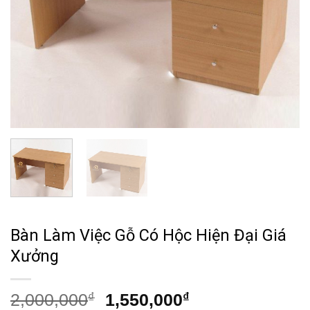
Bàn Làm Việc Gỗ Có Hộc Hiện Đại Giá
Xưởng
Giá
Giá
2,000,000
₫
1,550,000
₫