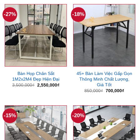
5,500,000₫.
là:
500,000₫.
là:
4,400,000₫.
270,000
-27%
-18%
Bàn Họp Chân Sắt
45+ Bàn Làm Việc Gấp Gọn
1M2x2M4 Đẹp Hiện Đại
Thông Minh Chất Lượng,
Giá Tốt
Giá
Giá
3,500,000
₫
2,550,000
₫
gốc
hiện
Giá
Giá
850,000
₫
700,000
₫
là:
tại
gốc
hiện
3,500,000₫.
là:
là:
tại
2,550,000₫.
850,000₫.
là:
700,000
-15%
-20%