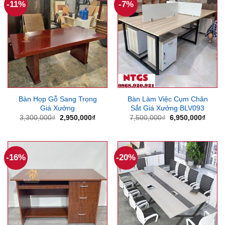
-11%
-7%
Bàn Họp Gỗ Sang Trọng
Bàn Làm Việc Cụm Chân
Giá Xưởng
Sắt Giá Xưởng BLV093
Giá
Giá
Giá
Giá
3,300,000
₫
2,950,000
₫
7,500,000
₫
6,950,000
₫
gốc
hiện
gốc
hiện
là:
tại
là:
tại
3,300,000₫.
là:
7,500,000₫.
là:
2,950,000₫.
6,950
-16%
-20%