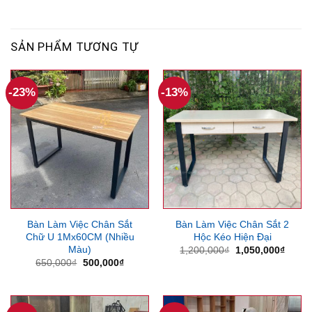
SẢN PHẨM TƯƠNG TỰ
-23%
-13%
Bàn Làm Việc Chân Sắt
Bàn Làm Việc Chân Sắt 2
Chữ U 1Mx60CM (Nhiều
Hộc Kéo Hiện Đại
Màu)
Giá
Giá
1,200,000
₫
1,050,000
₫
gốc
hiện
Giá
Giá
650,000
₫
500,000
₫
là:
tại
gốc
hiện
1,200,000₫.
là:
là:
tại
1,050
650,000₫.
là:
500,000₫.