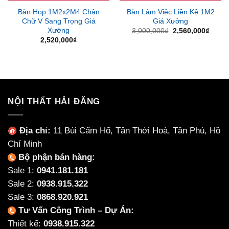
Bàn Họp 1M2x2M4 Chân
Bàn Làm Việc Liền Kệ 1M2
Chữ V Sang Trọng Giá
Giá Xưởng
Xưởng
Giá
Giá
3,000,000
₫
2,560,000
₫
gốc
hiện
2,520,000
₫
là:
tại
3,000,000₫.
là:
2,560
NỘI THẤT HẢI ĐĂNG
Địa chỉ:
11 Bùi Cẩm Hổ, Tân Thới Hoà, Tân Phú, Hồ
Chí Minh
Bộ phận bán hàng:
Sale 1:
0941.181.181
Sale 2:
0938.915.322
Sale 3:
0868.920.921
Tư Vấn Công Trình – Dự Án:
Thiết kế:
0938.915.322