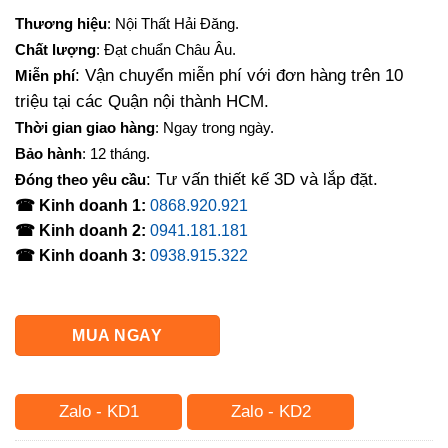
gốc
hiện
Thương hiệu
: Nội Thất Hải Đăng.
là:
tại
Chất lượng
: Đạt chuẩn Châu Âu.
2,000,000₫.
là:
: Vận chuyển miễn phí với đơn hàng trên 10
Miễn phí
1,550,000₫.
triệu tại các Quận nội thành HCM.
Thời gian giao hàng
: Ngay trong ngày.
Bảo hành
: 12 tháng.
: Tư vấn thiết kế 3D và lắp đặt.
Đóng theo yêu cầu
☎ Kinh doanh 1:
0868.920.921
☎ Kinh doanh 2:
0941.181.181
☎ Kinh doanh 3:
0938.915.322
MUA NGAY
Zalo - KD1
Zalo - KD2