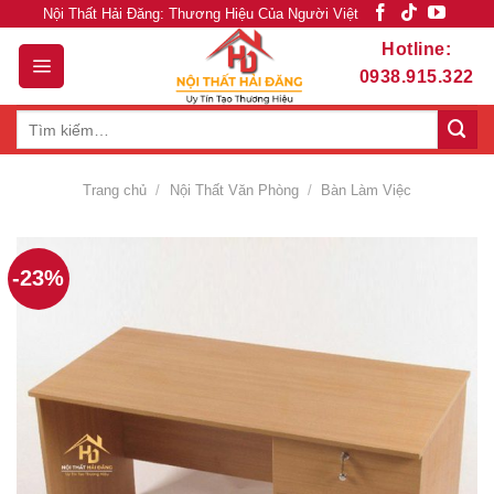
Skip
Nội Thất Hải Đăng: Thương Hiệu Của Người Việt
to
Hotline:
content
0938.915.322
Tìm
kiếm:
Trang chủ
/
Nội Thất Văn Phòng
/
Bàn Làm Việc
-23%