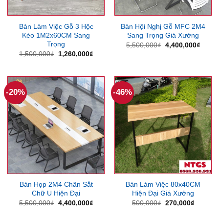
Bàn Làm Việc Gỗ 3 Hộc
Bàn Hội Nghị Gỗ MFC 2M4
Kéo 1M2x60CM Sang
Sang Trọng Giá Xưởng
Trọng
Giá
Giá
5,500,000
₫
4,400,000
₫
gốc
hiện
Giá
Giá
1,500,000
₫
1,260,000
₫
là:
tại
gốc
hiện
5,500,000₫.
là:
là:
tại
4,400
1,500,000₫.
là:
1,260,000₫.
-20%
-46%
Bàn Họp 2M4 Chân Sắt
Bàn Làm Việc 80x40CM
Chữ U Hiện Đại
Hiện Đại Giá Xưởng
Giá
Giá
Giá
Giá
5,500,000
₫
4,400,000
₫
500,000
₫
270,000
₫
gốc
hiện
gốc
hiện
là:
tại
là:
tại