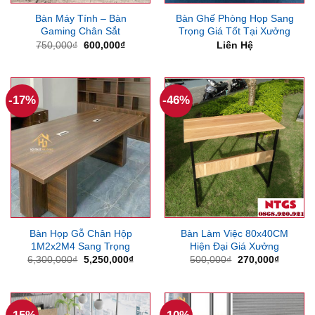
Bàn Máy Tính – Bàn
Bàn Ghế Phòng Họp Sang
Gaming Chân Sắt
Trọng Giá Tốt Tại Xưởng
Giá
Giá
750,000
₫
600,000
₫
Liên Hệ
gốc
hiện
là:
tại
750,000₫.
là:
600,000₫.
-17%
-46%
Bàn Họp Gỗ Chân Hộp
Bàn Làm Việc 80x40CM
1M2x2M4 Sang Trọng
Hiện Đại Giá Xưởng
Giá
Giá
Giá
Giá
6,300,000
₫
5,250,000
₫
500,000
₫
270,000
₫
gốc
hiện
gốc
hiện
là:
tại
là:
tại
6,300,000₫.
là:
500,000₫.
là:
5,250,000₫.
270,000