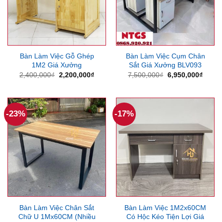
Bàn Làm Việc Gỗ Ghép
Bàn Làm Việc Cụm Chân
1M2 Giá Xưởng
Sắt Giá Xưởng BLV093
Giá
Giá
Giá
Giá
2,400,000
₫
2,200,000
₫
7,500,000
₫
6,950,000
₫
gốc
hiện
gốc
hiện
là:
tại
là:
tại
2,400,000₫.
là:
7,500,000₫.
là:
2,200,000₫.
6,950
-23%
-17%
Bàn Làm Việc Chân Sắt
Bàn Làm Việc 1M2x60CM
Chữ U 1Mx60CM (Nhiều
Có Hộc Kéo Tiện Lợi Giá