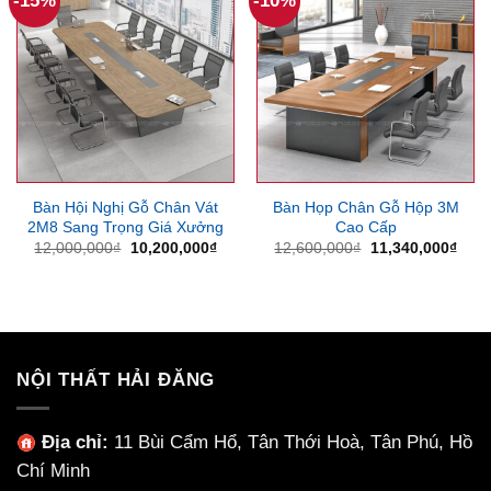
-15%
-10%
Bàn Hội Nghị Gỗ Chân Vát
Bàn Họp Chân Gỗ Hộp 3M
2M8 Sang Trọng Giá Xưởng
Cao Cấp
Giá
Giá
Giá
Giá
12,000,000
₫
10,200,000
₫
12,600,000
₫
11,340,000
₫
gốc
hiện
gốc
hiện
là:
tại
là:
tại
12,000,000₫.
là:
12,600,000₫.
là:
10,200,000₫.
11,3
NỘI THẤT HẢI ĐĂNG
Địa chỉ:
11 Bùi Cẩm Hổ, Tân Thới Hoà, Tân Phú, Hồ
Chí Minh