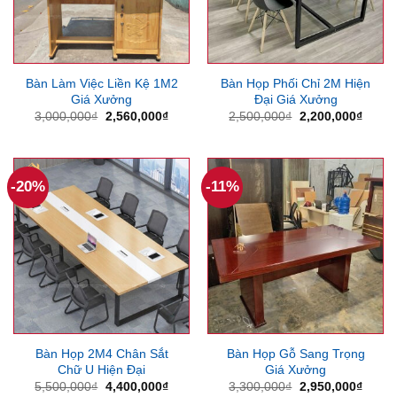
Bàn Làm Việc Liền Kệ 1M2
Bàn Họp Phối Chỉ 2M Hiện
Giá Xưởng
Đại Giá Xưởng
Giá
Giá
Giá
Giá
3,000,000
₫
2,560,000
₫
2,500,000
₫
2,200,000
₫
gốc
hiện
gốc
hiện
là:
tại
là:
tại
3,000,000₫.
là:
2,500,000₫.
là:
2,560,000₫.
2,200
-20%
-11%
Bàn Họp 2M4 Chân Sắt
Bàn Họp Gỗ Sang Trọng
Chữ U Hiện Đại
Giá Xưởng
Giá
Giá
Giá
Giá
5,500,000
₫
4,400,000
₫
3,300,000
₫
2,950,000
₫