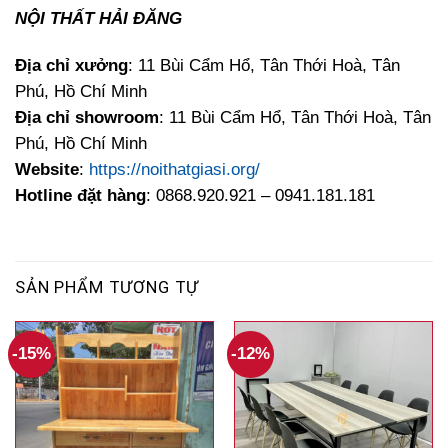
NỘI THẤT HẢI ĐĂNG
Địa chỉ xưởng
: 11 Bùi Cẩm Hổ, Tân Thới Hoà, Tân
Phú, Hồ Chí Minh
Địa chỉ showroom
: 11 Bùi Cẩm Hổ, Tân Thới Hoà, Tân
Phú, Hồ Chí Minh
Website
:
https://noithatgiasi.org/
Hotline đặt hàng
: 0868.920.921 – 0941.181.181
SẢN PHẨM TƯƠNG TỰ
-15%
-12%