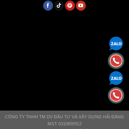
CÔNG TY TNHH TM DV ĐẦU TƯ VÀ XÂY DỰNG HẢI ĐĂNG
MST: 0310655912