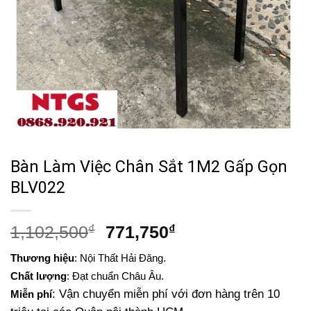
Bàn Làm Việc Chân Sắt 1M2 Gấp Gọn
BLV022
Giá
Giá
1,102,500
₫
771,750
₫
gốc
hiện
Thương hiệu
: Nội Thất Hải Đăng.
là:
tại
Chất lượng
: Đạt chuẩn Châu Âu.
1,102,500₫.
là:
: Vận chuyển miễn phí với đơn hàng trên 10
Miễn phí
771,750₫.