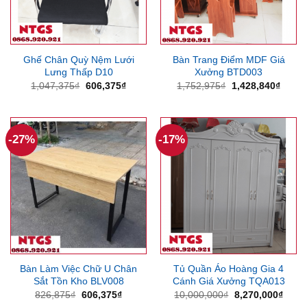
Ghế Chân Quỳ Nệm Lưới
Bàn Trang Điểm MDF Giá
Lưng Thấp D10
Xưởng BTD003
Giá
Giá
Giá
Giá
1,047,375
₫
606,375
₫
1,752,975
₫
1,428,840
₫
gốc
hiện
gốc
hiện
là:
tại
là:
tại
1,047,375₫.
là:
1,752,975₫.
là:
606,375₫.
1,428
-27%
-17%
Bàn Làm Việc Chữ U Chân
Tủ Quần Áo Hoàng Gia 4
Sắt Tồn Kho BLV008
Cánh Giá Xưởng TQA013
Giá
Giá
Giá
Giá
826,875
₫
606,375
₫
10,000,000
₫
8,270,000
₫
gốc
hiện
gốc
hiện