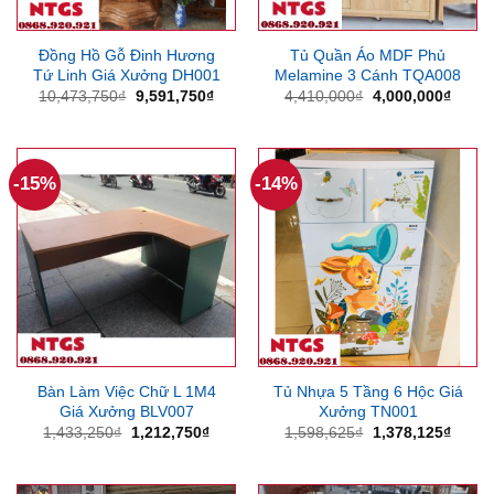
Đồng Hồ Gỗ Đinh Hương
Tủ Quần Áo MDF Phủ
Tứ Linh Giá Xưởng DH001
Melamine 3 Cánh TQA008
Giá
Giá
Giá
Giá
10,473,750
₫
9,591,750
₫
4,410,000
₫
4,000,000
₫
gốc
hiện
gốc
hiện
là:
tại
là:
tại
10,473,750₫.
là:
4,410,000₫.
là:
9,591,750₫.
4,000
-15%
-14%
Bàn Làm Việc Chữ L 1M4
Tủ Nhựa 5 Tầng 6 Hộc Giá
Giá Xưởng BLV007
Xưởng TN001
Giá
Giá
Giá
Giá
1,433,250
₫
1,212,750
₫
1,598,625
₫
1,378,125
₫
gốc
hiện
gốc
hiện
là:
tại
là:
tại
1,433,250₫.
là:
1,598,625₫.
là:
1,212,750₫.
1,378