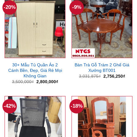
-20%
-9%
30+ Mẫu Tủ Quần Áo 2
Bàn Trà Gỗ Tràm 2 Ghế Giá
Cánh Bền, Đẹp, Giá Rẻ Mọi
Xưởng BT001
Không Gian
Giá
Giá
3,031,875
₫
2,756,250
₫
gốc
hiện
Giá
Giá
3,500,000
₫
2,800,000
₫
là:
tại
gốc
hiện
3,031,875₫.
là:
là:
tại
2,756
3,500,000₫.
là:
2,800,000₫.
-42%
-18%