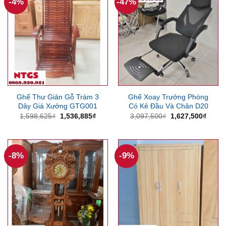
-4%
-47%
Ghế Thư Giản Gỗ Tràm 3
Ghế Xoay Trưởng Phòng
Dây Giá Xưởng GTG001
Có Kê Đầu Và Chân D20
Giá
Giá
Giá
Giá
1,598,625
₫
1,536,885
₫
3,097,500
₫
1,627,500
₫
gốc
hiện
gốc
hiện
là:
tại
là:
tại
1,598,625₫.
là:
3,097,500₫.
là:
1,536,885₫.
1,627
-8%
-9%