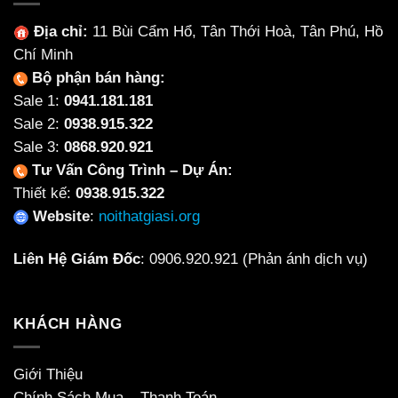
Địa chỉ:
11 Bùi Cẩm Hổ, Tân Thới Hoà, Tân Phú, Hồ
Chí Minh
Bộ phận bán hàng:
Sale 1:
0941.181.181
Sale 2:
0938.915.322
Sale 3:
0868.920.921
Tư Vấn Công Trình – Dự Án:
Thiết kế:
0938.915.322
Website
:
noithatgiasi.org
Liên Hệ Giám Đốc
:
0906.920.921
(Phản ánh dịch vụ)
KHÁCH HÀNG
Giới Thiệu
Chính Sách Mua – Thanh Toán