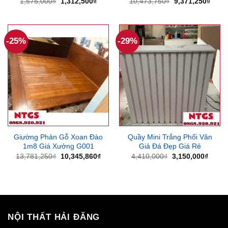
Giá
Giá
Giá
Giá
1,575,000
₫
1,312,500
₫
10,473,750
₫
9,371,250
₫
gốc
hiện
gốc
hiện
là:
tại
là:
tại
1,575,000₫.
là:
10,473,750₫.
là:
1,312,500₫.
9,371
-25%
-29%
Giường Phản Gỗ Xoan Đào
Quầy Mini Trắng Phối Vân
1m8 Giá Xưởng G001
Giả Đá Đẹp Giá Rẻ
Giá
Giá
Giá
Giá
13,781,250
₫
10,345,860
₫
4,410,000
₫
3,150,000
₫
gốc
hiện
gốc
hiện
là:
tại
là:
tại
13,781,250₫.
là:
4,410,000₫.
là:
10,345,860₫.
3,150
NỘI THẤT HẢI ĐĂNG