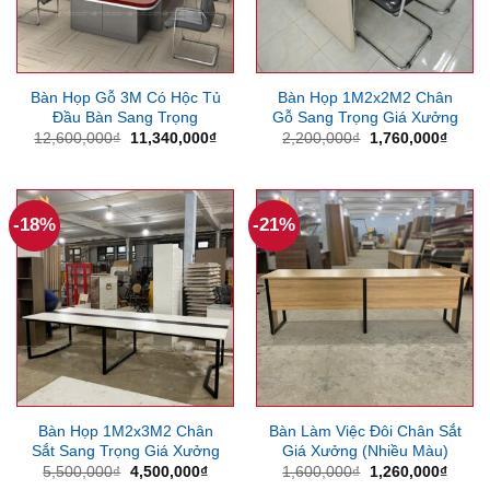
Bàn Họp Gỗ 3M Có Hộc Tủ
Bàn Họp 1M2x2M2 Chân
Đầu Bàn Sang Trọng
Gỗ Sang Trọng Giá Xưởng
Giá
Giá
Giá
Giá
12,600,000
₫
11,340,000
₫
2,200,000
₫
1,760,000
₫
gốc
hiện
gốc
hiện
là:
tại
là:
tại
12,600,000₫.
là:
2,200,000₫.
là:
11,340,000₫.
1,760
-18%
-21%
Bàn Họp 1M2x3M2 Chân
Bàn Làm Việc Đôi Chân Sắt
Sắt Sang Trọng Giá Xưởng
Giá Xưởng (Nhiều Màu)
Giá
Giá
Giá
Giá
5,500,000
₫
4,500,000
₫
1,600,000
₫
1,260,000
₫
gốc
hiện
gốc
hiện