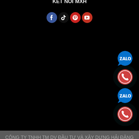
KẾT NỐI MXH
CÔNG TY TNHH TM DV ĐẦU TƯ VÀ XÂY DỰNG HẢI ĐĂNG