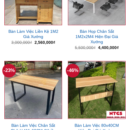
Bàn Làm Việc Liền Kệ 1M2
Bàn Họp Chân Sắt
Giá Xưởng
1M2x2M4 Hiện Đại Giá
Xưởng
Giá
Giá
3,000,000
₫
2,560,000
₫
gốc
hiện
Giá
Giá
5,500,000
₫
4,400,000
₫
là:
tại
gốc
hiện
3,000,000₫.
là:
là:
tại
2,560,000₫.
5,500,000₫.
là:
4,400
-23%
-46%
Bàn Làm Việc Chân Sắt
Bàn Làm Việc 80x40CM