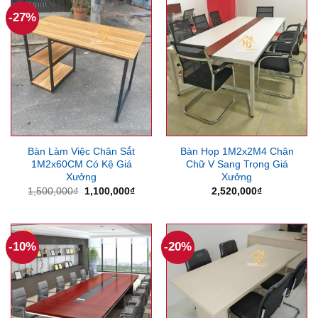
550,000₫.
2,550
-27%
Bàn Làm Việc Chân Sắt
Bàn Họp 1M2x2M4 Chân
1M2x60CM Có Kệ Giá
Chữ V Sang Trọng Giá
Xưởng
Xưởng
Giá
Giá
1,500,000
₫
1,100,000
₫
2,520,000
₫
gốc
hiện
là:
tại
1,500,000₫.
là:
1,100,000₫.
-10%
-20%