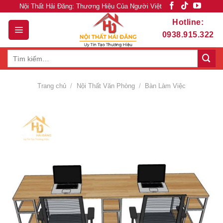
Skip
Nội Thất Hải Đăng: Thương Hiệu Của Người Việt
to
Hotline:
content
0938.915.322
Tìm
kiếm:
Trang chủ
/
Nội Thất Văn Phòng
/
Bàn Làm Việc