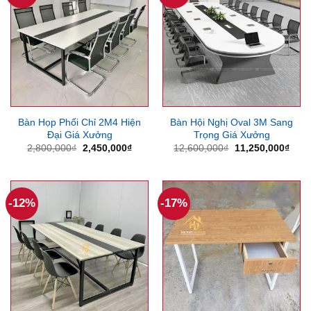
Bàn Họp Phối Chỉ 2M4 Hiện
Bàn Hội Nghị Oval 3M Sang
Đại Giá Xưởng
Trọng Giá Xưởng
Giá
Giá
Giá
Giá
2,800,000
₫
2,450,000
₫
12,600,000
₫
11,250,000
₫
gốc
hiện
gốc
hiện
là:
tại
là:
tại
2,800,000₫.
là:
12,600,000₫.
là:
2,450,000₫.
11,2
-12%
-17%