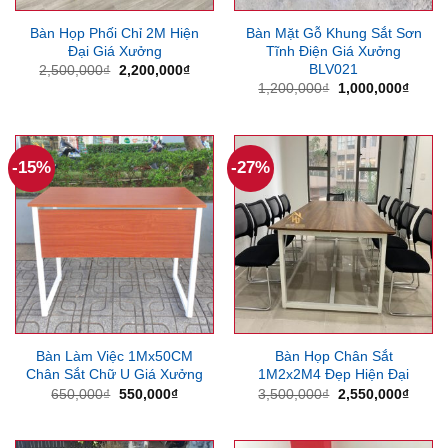
Bàn Họp Phối Chỉ 2M Hiện
Bàn Mặt Gỗ Khung Sắt Sơn
Đại Giá Xưởng
Tĩnh Điện Giá Xưởng
BLV021
Giá
Giá
2,500,000
₫
2,200,000
₫
gốc
hiện
Giá
Giá
1,200,000
₫
1,000,000
₫
là:
tại
gốc
hiện
2,500,000₫.
là:
là:
tại
2,200,000₫.
1,200,000₫.
là:
1,000
-15%
-27%
Bàn Làm Việc 1Mx50CM
Bàn Họp Chân Sắt
Chân Sắt Chữ U Giá Xưởng
1M2x2M4 Đẹp Hiện Đại
Giá
Giá
Giá
Giá
650,000
₫
550,000
₫
3,500,000
₫
2,550,000
₫
gốc
hiện
gốc
hiện
là:
tại
là:
tại
650,000₫.
là:
3,500,000₫.
là: