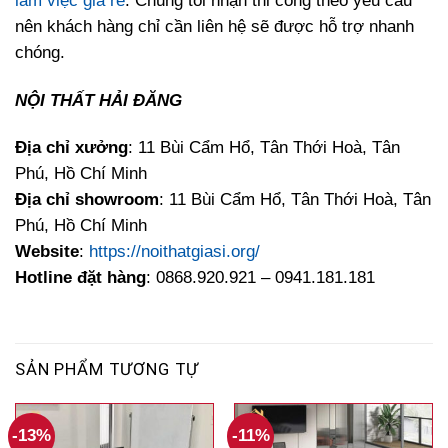
làm việc giá rẻ
. Chúng tôi nhận thi công theo yêu cầu
nên khách hàng chỉ cần liên hệ sẽ được hỗ trợ nhanh
chóng.
NỘI THẤT HẢI ĐĂNG
Địa chỉ xưởng
: 11 Bùi Cẩm Hổ, Tân Thới Hoà, Tân
Phú, Hồ Chí Minh
Địa chỉ showroom
: 11 Bùi Cẩm Hổ, Tân Thới Hoà, Tân
Phú, Hồ Chí Minh
Website
:
https://noithatgiasi.org/
Hotline đặt hàng
: 0868.920.921 – 0941.181.181
SẢN PHẨM TƯƠNG TỰ
-13%
-11%