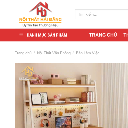
Skip
to
Tìm
content
kiếm:
DANH MỤC SẢN PHẨM
TRANG CHỦ
T
Trang chủ
/
Nội Thất Văn Phòng
/
Bàn Làm Việc