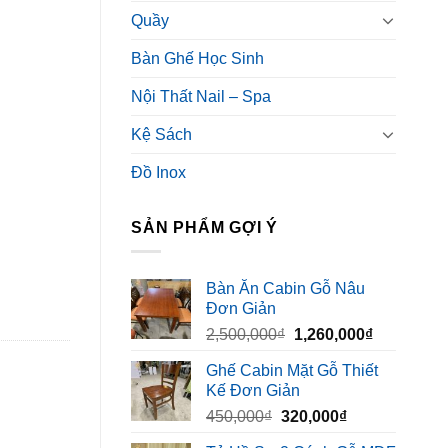
Quầy
Bàn Ghế Học Sinh
Nội Thất Nail – Spa
Kệ Sách
Đồ Inox
SẢN PHẨM GỢI Ý
Bàn Ăn Cabin Gỗ Nâu
Đơn Giản
Giá
Giá
2,500,000
₫
1,260,000
₫
gốc
hiện
Ghế Cabin Mặt Gỗ Thiết
là:
tại
Kế Đơn Giản
2,500,000₫.
là:
Giá
Giá
450,000
₫
320,000
₫
1,260,000₫
gốc
hiện