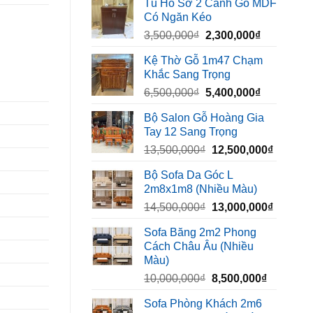
Tủ Hồ Sơ 2 Cánh Gỗ MDF
là:
tại
Có Ngăn Kéo
450,000₫.
là:
Giá
Giá
3,500,000
₫
2,300,000
₫
320,000₫.
gốc
hiện
Kệ Thờ Gỗ 1m47 Chạm
là:
tại
Khắc Sang Trọng
3,500,000₫.
là:
Giá
Giá
6,500,000
₫
5,400,000
₫
2,300,000₫
gốc
hiện
Bộ Salon Gỗ Hoàng Gia
là:
tại
Tay 12 Sang Trọng
6,500,000₫.
là:
Giá
Giá
13,500,000
₫
12,500,000
₫
5,400,000₫
gốc
hiện
Bộ Sofa Da Góc L
là:
tại
2m8x1m8 (Nhiều Màu)
13,500,000₫.
là:
Giá
Giá
14,500,000
₫
13,000,000
₫
12,500,
gốc
hiện
Sofa Băng 2m2 Phong
là:
tại
Cách Châu Âu (Nhiều
14,500,000₫.
là:
Màu)
13,000,
Giá
Giá
10,000,000
₫
8,500,000
₫
gốc
hiện
Sofa Phòng Khách 2m6
là:
tại