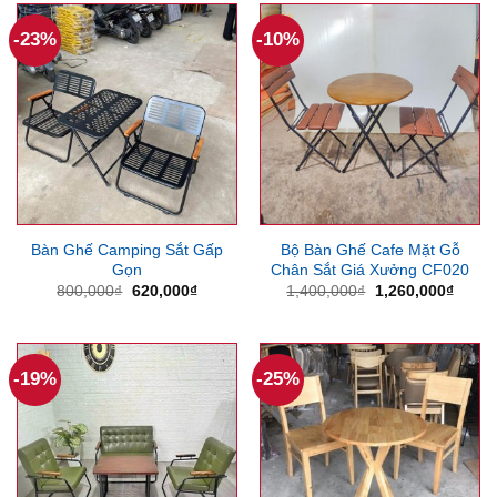
5,200,000₫.
-23%
-10%
Bàn Ghế Camping Sắt Gấp
Bộ Bàn Ghế Cafe Mặt Gỗ
Gọn
Chân Sắt Giá Xưởng CF020
Giá
Giá
Giá
Giá
800,000
₫
620,000
₫
1,400,000
₫
1,260,000
₫
gốc
hiện
gốc
hiện
là:
tại
là:
tại
800,000₫.
là:
1,400,000₫.
là:
620,000₫.
1,260
-19%
-25%