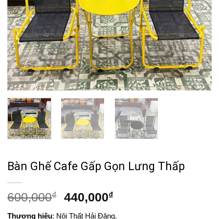
Bàn Ghế Cafe Gấp Gọn Lưng Thấp
Giá
Giá
600,000
₫
440,000
₫
gốc
hiện
Thương hiệu
: Nội Thất Hải Đăng.