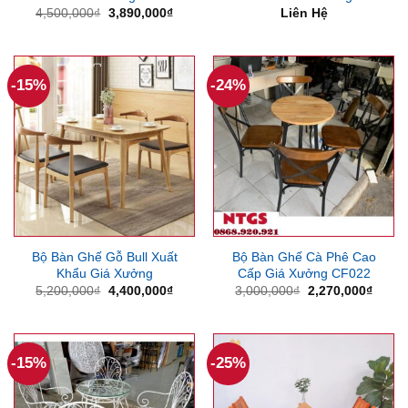
Giá
Giá
4,500,000
₫
3,890,000
₫
Liên Hệ
gốc
hiện
là:
tại
4,500,000₫.
là:
3,890,000₫.
-15%
-24%
Bộ Bàn Ghế Gỗ Bull Xuất
Bộ Bàn Ghế Cà Phê Cao
Khẩu Giá Xưởng
Cấp Giá Xưởng CF022
Giá
Giá
Giá
Giá
5,200,000
₫
4,400,000
₫
3,000,000
₫
2,270,000
₫
gốc
hiện
gốc
hiện
là:
tại
là:
tại
5,200,000₫.
là:
3,000,000₫.
là:
4,400,000₫.
2,270
-15%
-25%