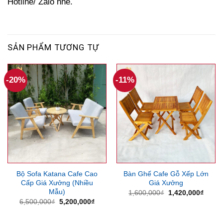
Hotline/ Zalo nhé.
SẢN PHẨM TƯƠNG TỰ
-20%
-11%
Bộ Sofa Katana Cafe Cao
Bàn Ghế Cafe Gỗ Xếp Lớn
Cấp Giá Xưởng (Nhiều
Giá Xưởng
Mẫu)
Giá
Giá
1,600,000
₫
1,420,000
₫
gốc
hiện
Giá
Giá
6,500,000
₫
5,200,000
₫
là:
tại
gốc
hiện
1,600,000₫.
là:
là:
tại
1,420
6,500,000₫.
là: