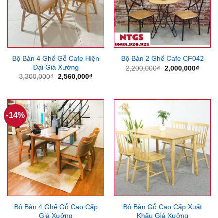
Bộ Bàn 4 Ghế Gỗ Cafe Hiện
Bộ Bàn 2 Ghế Cafe CF042
Đại Giá Xưởng
Giá
Giá
2,200,000
₫
2,000,000
₫
gốc
hiện
Giá
Giá
3,300,000
₫
2,560,000
₫
là:
tại
gốc
hiện
2,200,000₫.
là:
là:
tại
2,000
3,300,000₫.
là:
2,560,000₫.
-14%
Bộ Bàn 4 Ghế Gỗ Cao Cấp
Bộ Bàn Gỗ Cao Cấp Xuất
Giá Xưởng
Khẩu Giá Xưởng