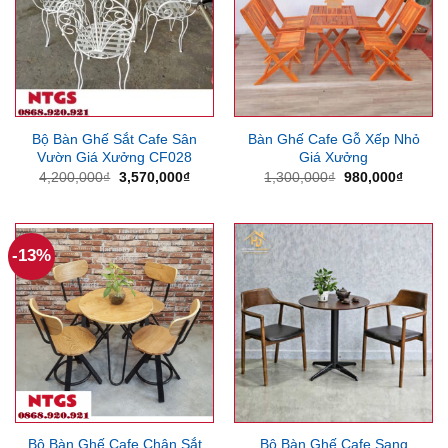
Bộ Bàn Ghế Sắt Cafe Sân
Bàn Ghế Cafe Gỗ Xếp Nhỏ
Vườn Giá Xưởng CF028
Giá Xưởng
Giá
Giá
Giá
Giá
4,200,000
₫
3,570,000
₫
1,300,000
₫
980,000
₫
gốc
hiện
gốc
hiện
là:
tại
là:
tại
4,200,000₫.
là:
1,300,000₫.
là:
3,570,000₫.
980,00
-13%
Bộ Bàn Ghế Cafe Chân Sắt
Bộ Bàn Ghế Cafe Sang