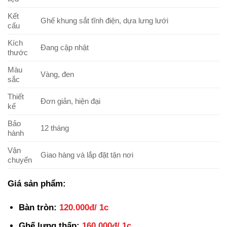
Kết
Ghế khung sắt tĩnh điện, dựa lưng lưới
cấu
Kích
Đang cập nhật
thước
Màu
Vàng, đen
sắc
Thiết
Đơn giản, hiện đại
kế
Bảo
12 tháng
hành
Vận
Giao hàng và lắp đặt tận nơi
chuyển
Giá sản phẩm:
Bàn tròn:
120.000đ/ 1c
Ghế lưng thấp:
160.000đ/ 1c