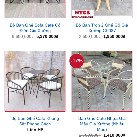
Bộ Bàn Ghế Sofa Cafe Cổ
Bộ Bàn Tròn 2 Ghế Gỗ Giá
Điển Giá Xưởng
Xưởng CF037
Giá
Giá
Giá
Giá
6,600,000
₫
5,370,000
₫
2,600,000
₫
1,950,000
₫
gốc
hiện
gốc
hiện
là:
tại
là:
tại
6,600,000₫.
là:
2,600,000₫.
là:
5,370,000₫.
1,950
-17%
Bộ Bàn Ghế Cafe Khung
Bàn Ghế Cafe Nhựa Giả
Sắt Phong Cách
Mây Giá Xưởng (Nhiều
Màu)
Liên Hệ
Giá
Giá
1,700,000
₫
1,410,000
₫