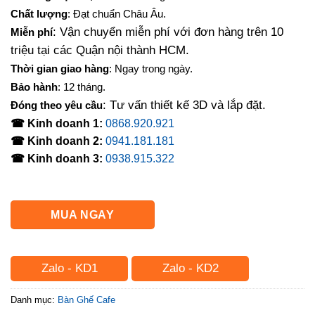
là:
tại
Chất lượng
: Đạt chuẩn Châu Âu.
600,000₫.
là:
: Vận chuyển miễn phí với đơn hàng trên 10
Miễn phí
440,000₫.
triệu tại các Quận nội thành HCM.
Thời gian giao hàng
: Ngay trong ngày.
Bảo hành
: 12 tháng.
: Tư vấn thiết kế 3D và lắp đặt.
Đóng theo yêu cầu
☎ Kinh doanh 1:
0868.920.921
☎ Kinh doanh 2:
0941.181.181
☎ Kinh doanh 3:
0938.915.322
MUA NGAY
Zalo - KD1
Zalo - KD2
Danh mục:
Bàn Ghế Cafe