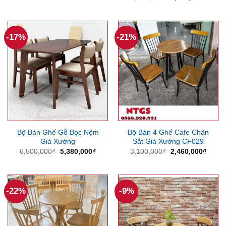
gốc
hiện
là:
tại
1,700,000₫.
là:
1,410
-17%
-21%
Bộ Bàn Ghế Gỗ Bọc Nệm
Bộ Bàn 4 Ghế Cafe Chân
Giá Xưởng
Sắt Giá Xưởng CF029
Giá
Giá
Giá
Giá
6,500,000
₫
5,380,000
₫
3,100,000
₫
2,460,000
₫
gốc
hiện
gốc
hiện
là:
tại
là:
tại
6,500,000₫.
là:
3,100,000₫.
là:
5,380,000₫.
2,460
-22%
-9%