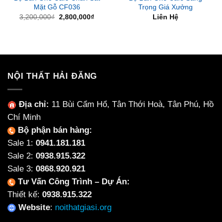
Mặt Gỗ CF036
Trọng Giá Xưởng
Giá
Giá
3,200,000
₫
2,800,000
₫
Liên Hệ
gốc
hiện
là:
tại
3,200,000₫.
là:
2,800,000₫.
NỘI THẤT HẢI ĐĂNG
Địa chỉ:
11 Bùi Cẩm Hổ, Tân Thới Hoà, Tân Phú, Hồ
Chí Minh
Bộ phận bán hàng:
Sale 1:
0941.181.181
Sale 2:
0938.915.322
Sale 3:
0868.920.921
Tư Vấn Công Trình – Dự Án:
Thiết kế:
0938.915.322
Website
:
noithatgiasi.org