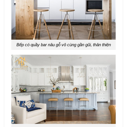
Bếp có quầy bar nâu gỗ vô cùng gần gũi, thân thiện