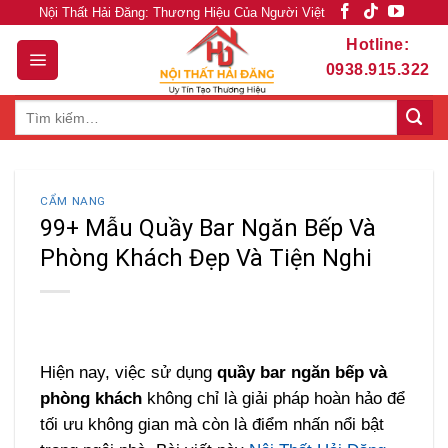
Skip
Nội Thất Hải Đăng: Thương Hiệu Của Người Việt
to
Hotline:
content
0938.915.322
Tìm
kiếm:
CẨM NANG
99+ Mẫu Quầy Bar Ngăn Bếp Và
Phòng Khách Đẹp Và Tiện Nghi
Hiện nay, việc sử dụng
quầy bar ngăn bếp và
phòng khách
không chỉ là giải pháp hoàn hảo để
tối ưu không gian mà còn là điểm nhấn nổi bật