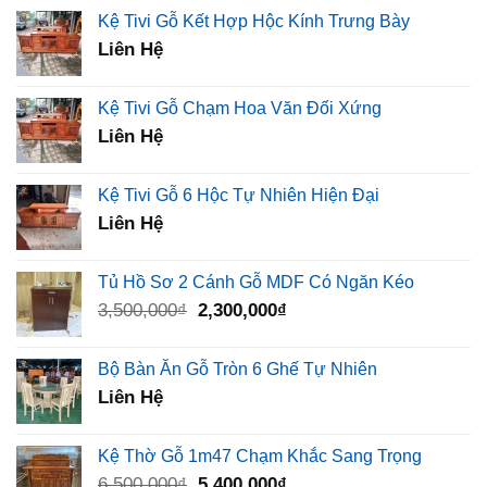
Kệ Tivi Gỗ Kết Hợp Hộc Kính Trưng Bày
Liên Hệ
Kệ Tivi Gỗ Chạm Hoa Văn Đối Xứng
Liên Hệ
Kệ Tivi Gỗ 6 Hộc Tự Nhiên Hiện Đại
Liên Hệ
Tủ Hồ Sơ 2 Cánh Gỗ MDF Có Ngăn Kéo
Giá
Giá
3,500,000
₫
2,300,000
₫
gốc
hiện
là:
tại
Bộ Bàn Ăn Gỗ Tròn 6 Ghế Tự Nhiên
3,500,000₫.
là:
Liên Hệ
2,300,000₫.
Kệ Thờ Gỗ 1m47 Chạm Khắc Sang Trọng
Giá
Giá
6,500,000
₫
5,400,000
₫