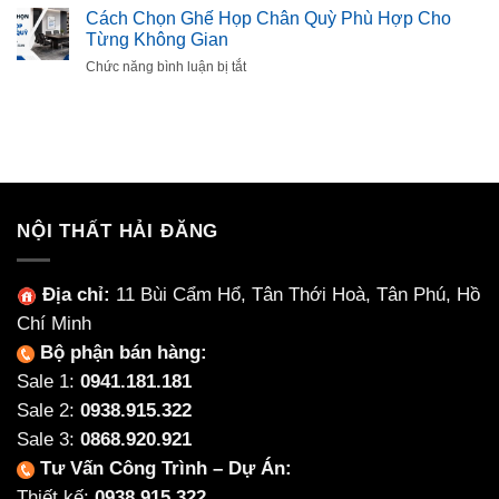
Cách
Ưa
ăn
Cách Chọn Ghế Họp Chân Quỳ Phù Hợp Cho
Chọn
Chuộng
mặt
Từng Không Gian
Mút
đá
Êm,
ở
Chức năng bình luận bị tắt
Ceramic
Bền,
Cách
Là
Không
Chọn
Gì?
Xẹp
Ghế
Có
Lún
Họp
Nên
Chân
Chọn
Quỳ
Nội
Phù
Thất
Hợp
NỘI THẤT HẢI ĐĂNG
Làm
Cho
Từ
Từng
Ceramic
Không
Địa chỉ:
11 Bùi Cẩm Hổ, Tân Thới Hoà, Tân Phú, Hồ
Không?
Gian
Chí Minh
Bộ phận bán hàng:
Sale 1:
0941.181.181
Sale 2:
0938.915.322
Sale 3:
0868.920.921
Tư Vấn Công Trình – Dự Án:
Thiết kế:
0938.915.322