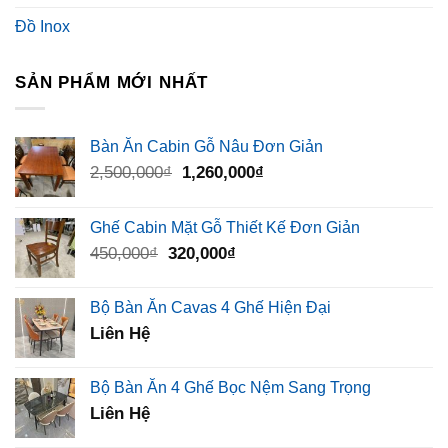
Đồ Inox
SẢN PHẨM MỚI NHẤT
Bàn Ăn Cabin Gỗ Nâu Đơn Giản
Giá
Giá
2,500,000
₫
1,260,000
₫
gốc
hiện
là:
tại
Ghế Cabin Mặt Gỗ Thiết Kế Đơn Giản
2,500,000₫.
là:
Giá
Giá
450,000
₫
320,000
₫
1,260,000₫.
gốc
hiện
là:
tại
Bộ Bàn Ăn Cavas 4 Ghế Hiện Đại
450,000₫.
là:
Liên Hệ
320,000₫.
Bộ Bàn Ăn 4 Ghế Bọc Nệm Sang Trọng
Liên Hệ