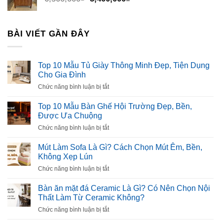
gốc
hiện
là:
tại
6,500,000₫.
là:
BÀI VIẾT GẦN ĐÂY
5,400,000₫.
Top 10 Mẫu Tủ Giày Thông Minh Đẹp, Tiện Dụng
Cho Gia Đình
ở
Chức năng bình luận bị tắt
Top
10
Top 10 Mẫu Bàn Ghế Hội Trường Đẹp, Bền,
Mẫu
Được Ưa Chuộng
Tủ
ở
Chức năng bình luận bị tắt
Giày
Top
Thông
10
Mút Làm Sofa Là Gì? Cách Chọn Mút Êm, Bền,
Minh
Mẫu
Không Xẹp Lún
Đẹp,
Bàn
Tiện
ở
Chức năng bình luận bị tắt
Ghế
Dụng
Mút
Hội
Cho
Làm
Bàn ăn mặt đá Ceramic Là Gì? Có Nên Chọn Nội
Trường
Gia
Sofa
Thất Làm Từ Ceramic Không?
Đẹp,
Đình
Là
Bền,
ở
Chức năng bình luận bị tắt
Gì?
Được
Bàn