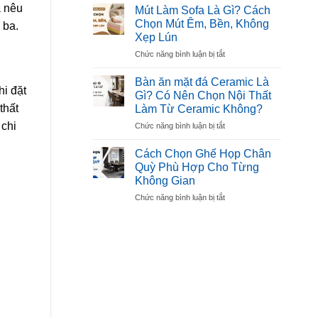
10
à nêu
Đẹp,
Mút Làm Sofa Là Gì? Cách
Mẫu
Tiện
Chọn Mút Êm, Bền, Không
 ba.
Bàn
Dụng
Xẹp Lún
Ghế
Cho
ở
Chức năng bình luận bị tắt
Hội
Gia
Mút
Trường
Đình
Làm
Đẹp,
Bàn ăn mặt đá Ceramic Là
i đặt
Sofa
Bền,
Gì? Có Nên Chọn Nội Thất
Là
Được
thất
Làm Từ Ceramic Không?
Gì?
Ưa
 chi
ở
Chức năng bình luận bị tắt
Cách
Chuộng
Bàn
Chọn
ăn
Mút
Cách Chọn Ghế Họp Chân
mặt
Êm,
Quỳ Phù Hợp Cho Từng
đá
Bền,
Không Gian
Ceramic
Không
ở
Chức năng bình luận bị tắt
Là
Xẹp
Cách
Gì?
Lún
Chọn
Có
Ghế
Nên
Họp
Chọn
Chân
Nội
Quỳ
Thất
Phù
Làm
Hợp
Từ
Cho
Ceramic
Từng
Không?