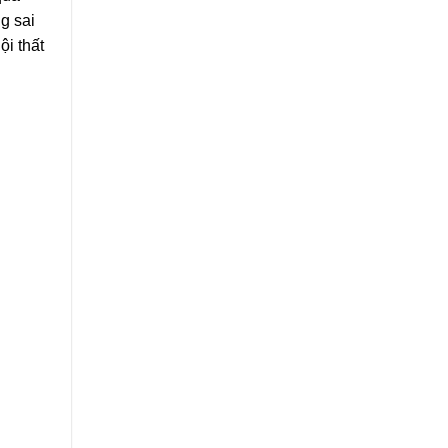
ng sai
ội thất