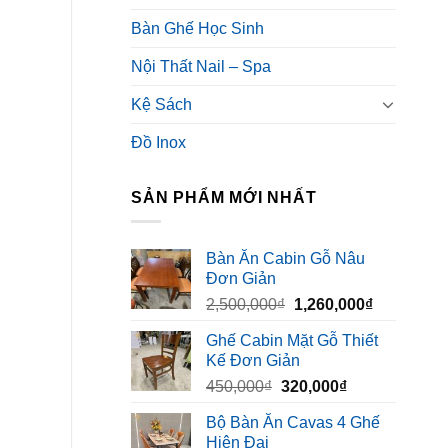
Bàn Ghế Học Sinh
Nội Thất Nail – Spa
Kệ Sách
Đồ Inox
SẢN PHẨM MỚI NHẤT
Bàn Ăn Cabin Gỗ Nâu
Đơn Giản
Giá
Giá
2,500,000
₫
1,260,000
₫
gốc
hiện
Ghế Cabin Mặt Gỗ Thiết
là:
tại
Kế Đơn Giản
2,500,000₫.
là:
Giá
Giá
450,000
₫
320,000
₫
1,260,000₫
gốc
hiện
Bộ Bàn Ăn Cavas 4 Ghế
là:
tại
Hiện Đại