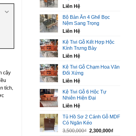
450,000₫.
là:
Liên Hệ
320,000₫.
Bộ Bàn Ăn 4 Ghế Bọc
Nệm Sang Trọng
Liên Hệ
Kệ Tivi Gỗ Kết Hợp Hộc
Kính Trưng Bày
Liên Hệ
Kệ Tivi Gỗ Chạm Hoa Văn
n cậy
Đối Xứng
iều
Liên Hệ
n tích,
Kệ Tivi Gỗ 6 Hộc Tự
ợc
Nhiên Hiện Đại
Liên Hệ
Tủ Hồ Sơ 2 Cánh Gỗ MDF
Có Ngăn Kéo
Giá
Giá
3,500,000
₫
2,300,000
₫