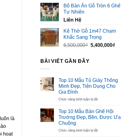
gốc
hiện
Bộ Bàn Ăn Gỗ Tròn 6 Ghế
là:
tại
Tự Nhiên
3,500,000₫.
là:
Liên Hệ
2,300,000₫
Kệ Thờ Gỗ 1m47 Chạm
Khắc Sang Trọng
Giá
Giá
6,500,000
₫
5,400,000
₫
gốc
hiện
là:
tại
BÀI VIẾT GẦN ĐÂY
6,500,000₫.
là:
5,400,000₫
Top 10 Mẫu Tủ Giày Thông
Minh Đẹp, Tiện Dụng Cho
Gia Đình
ở
Chức năng bình luận bị tắt
Top
10
Top 10 Mẫu Bàn Ghế Hội
Mẫu
Trường Đẹp, Bền, Được Ưa
luôn là
Tủ
Chuộng
Giày
bảo
ở
Chức năng bình luận bị tắt
Thông
i hoạt
Top
Minh