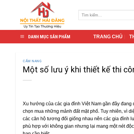
Skip
to
Tìm
content
kiếm:
DANH MỤC SẢN PHẨM
TRANG CHỦ
T
CẨM NANG
Một số lưu ý khi thiết kế thi c
Xu hướng của các gia đình Việt Nam gần đây đang đ
chọn mua những mảnh đất mặt phố. Tuy nhiên, vì diệ
các căn hộ tương đối giống nhau nên các gia đình lu
phù hợp với không gian nhưng lại mang một nét độc đ
bạn cần biết: