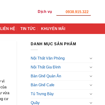
Dịch vụ
0938.915.322
LIÊN HỆ
TIN TỨC
KHUYẾN MÃI
DANH MỤC SẢN PHẨM
Nội Thất Văn Phòng
Nội Thất Gia Đình
Bàn Ghế Quán Ăn
 vì
Bàn Ghế Cafe
 của
cư vừa
Tủ Trưng Bày
ung cư
Quầy