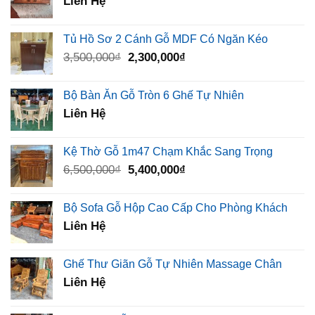
Liên Hệ
Tủ Hồ Sơ 2 Cánh Gỗ MDF Có Ngăn Kéo
Giá
Giá
3,500,000
₫
2,300,000
₫
gốc
hiện
là:
tại
Bộ Bàn Ăn Gỗ Tròn 6 Ghế Tự Nhiên
3,500,000₫.
là:
Liên Hệ
2,300,000₫.
Kệ Thờ Gỗ 1m47 Chạm Khắc Sang Trọng
Giá
Giá
6,500,000
₫
5,400,000
₫
gốc
hiện
là:
tại
Bộ Sofa Gỗ Hộp Cao Cấp Cho Phòng Khách
6,500,000₫.
là:
Liên Hệ
5,400,000₫.
Ghế Thư Giãn Gỗ Tự Nhiên Massage Chân
Liên Hệ