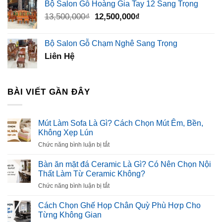
Bộ Salon Gỗ Hoàng Gia Tay 12 Sang Trọng
Giá
Giá
13,500,000
₫
12,500,000
₫
gốc
hiện
là:
tại
Bộ Salon Gỗ Chạm Nghê Sang Trọng
13,500,000₫.
là:
Liên Hệ
12,500,000₫.
BÀI VIẾT GẦN ĐÂY
Mút Làm Sofa Là Gì? Cách Chọn Mút Êm, Bền,
Không Xẹp Lún
ở
Chức năng bình luận bị tắt
Mút
Làm
Bàn ăn mặt đá Ceramic Là Gì? Có Nên Chọn Nội
Sofa
Thất Làm Từ Ceramic Không?
Là
ở
Chức năng bình luận bị tắt
Gì?
Bàn
Cách
ăn
Cách Chọn Ghế Họp Chân Quỳ Phù Hợp Cho
Chọn
mặt
Từng Không Gian
Mút
đá