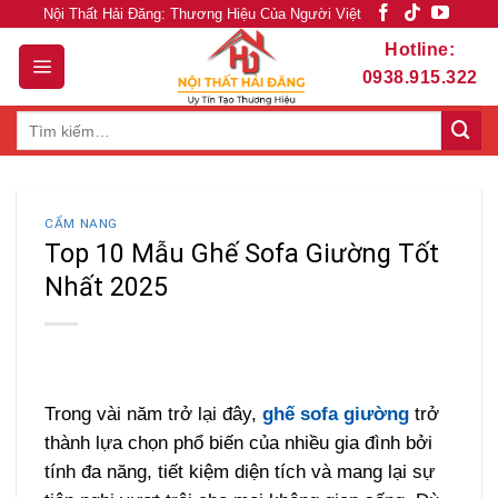
Skip
Nội Thất Hải Đăng: Thương Hiệu Của Người Việt
to
Hotline:
content
0938.915.322
Tìm
kiếm:
CẨM NANG
Top 10 Mẫu Ghế Sofa Giường Tốt
Nhất 2025
Trong vài năm trở lại đây,
ghế sofa giường
trở
thành lựa chọn phổ biến của nhiều gia đình bởi
tính đa năng, tiết kiệm diện tích và mang lại sự