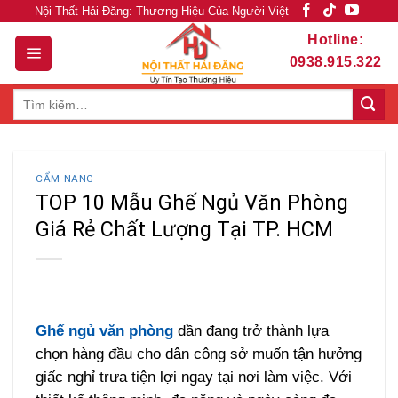
Skip
Nội Thất Hải Đăng: Thương Hiệu Của Người Việt
to
Hotline:
content
0938.915.322
Tìm
kiếm:
CẨM NANG
TOP 10 Mẫu Ghế Ngủ Văn Phòng
Giá Rẻ Chất Lượng Tại TP. HCM
Ghế ngủ văn phòng
dần đang trở thành lựa
chọn hàng đầu cho dân công sở muốn tận hưởng
giấc nghỉ trưa tiện lợi ngay tại nơi làm việc. Với