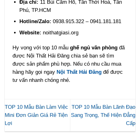
Địa chỉ:
11 Bùi Cẩm Hổ, Tân Thới Hoà, Tân
Phú, TP.HCM
Hotline/Zalo:
0938.915.322 – 0941.181.181
Website:
noithatgiasi.org
Hy vọng với top 10 mẫu
ghế ngủ văn phòng
đã
được Nội Thất Hải Đăng chia sẻ bạn sẽ tìm
được sản phẩm phù hợp. Nếu có nhu cầu mua
hàng hãy gọi ngay
Nội Thất Hải Đăng
để được
tư vấn nhanh chóng nhé.
TOP 10 Mẫu Bàn Làm Việc
TOP 10 Mẫu Bàn Lãnh Đạo
Mini Đơn Giản Giá Rẻ Tiện
Sang Trọng, Thể Hiện Đẳng
Lợi
Cấp