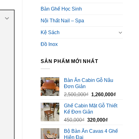
Bàn Ghế Học Sinh
Nội Thất Nail – Spa
Kệ Sách
Đồ Inox
SẢN PHẨM MỚI NHẤT
Bàn Ăn Cabin Gỗ Nâu
Đơn Giản
Giá
Giá
2,500,000
₫
1,260,000
₫
gốc
hiện
Ghế Cabin Mặt Gỗ Thiết
là:
tại
Kế Đơn Giản
2,500,000₫.
là:
Giá
Giá
450,000
₫
320,000
₫
1,260,000₫
gốc
hiện
Bộ Bàn Ăn Cavas 4 Ghế
là:
tại
Hiện Đại