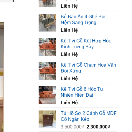
450,000₫.
là:
Liên Hệ
320,000₫.
Bộ Bàn Ăn 4 Ghế Bọc
Nệm Sang Trọng
Liên Hệ
Kệ Tivi Gỗ Kết Hợp Hộc
Kính Trưng Bày
Liên Hệ
Kệ Tivi Gỗ Chạm Hoa Văn
Đối Xứng
Liên Hệ
Kệ Tivi Gỗ 6 Hộc Tự
Nhiên Hiện Đại
Liên Hệ
Tủ Hồ Sơ 2 Cánh Gỗ MDF
Có Ngăn Kéo
Giá
Giá
3,500,000
₫
2,300,000
₫