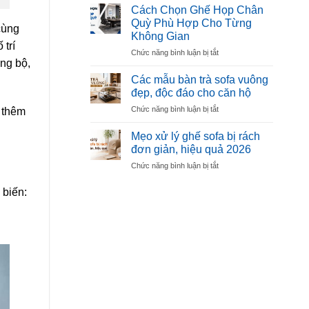
ăn
Mút
Cách Chọn Ghế Họp Chân
mặt
Êm,
Quỳ Phù Hợp Cho Từng
cùng
đá
Bền,
Không Gian
Ceramic
Không
 trí
ở
Chức năng bình luận bị tắt
Là
Xẹp
ồng bộ,
Cách
Gì?
Lún
Chọn
Có
Các mẫu bàn trà sofa vuông
Ghế
Nên
đẹp, độc đáo cho căn hộ
Họp
Chọn
ở
Chức năng bình luận bị tắt
p thêm
Chân
Nội
Các
Quỳ
Thất
mẫu
Phù
Mẹo xử lý ghế sofa bị rách
Làm
bàn
Hợp
Từ
đơn giản, hiệu quả 2026
trà
Cho
Ceramic
ở
Chức năng bình luận bị tắt
sofa
Từng
Không?
Mẹo
vuông
Không
xử
đẹp,
 biến:
Gian
lý
độc
ghế
đáo
sofa
cho
bị
căn
rách
hộ
đơn
giản,
hiệu
quả
2026