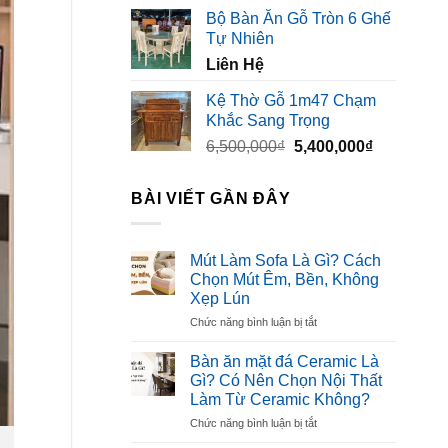
gốc
hiện
Bộ Bàn Ăn Gỗ Tròn 6 Ghế
là:
tại
Tự Nhiên
3,500,000₫.
là:
Liên Hệ
2,300,000₫
Kệ Thờ Gỗ 1m47 Chạm
Khắc Sang Trọng
Giá
Giá
6,500,000
₫
5,400,000
₫
gốc
hiện
là:
tại
BÀI VIẾT GẦN ĐÂY
6,500,000₫.
là:
5,400,000₫
Mút Làm Sofa Là Gì? Cách
Chọn Mút Êm, Bền, Không
Xẹp Lún
ở
Chức năng bình luận bị tắt
Mút
Làm
Bàn ăn mặt đá Ceramic Là
Sofa
Gì? Có Nên Chọn Nội Thất
Là
Làm Từ Ceramic Không?
Gì?
ở
Chức năng bình luận bị tắt
Cách
Bàn
Chọn