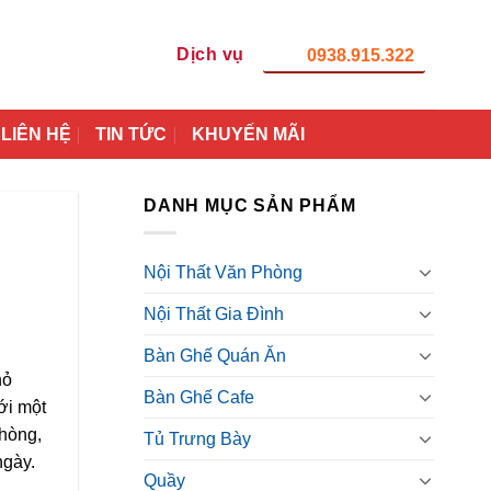
Dịch vụ
0938.915.322
LIÊN HỆ
TIN TỨC
KHUYẾN MÃI
DANH MỤC SẢN PHẨM
Nội Thất Văn Phòng
Nội Thất Gia Đình
Bàn Ghế Quán Ăn
hỏ
Bàn Ghế Cafe
ới một
phòng,
Tủ Trưng Bày
ngày.
Quầy