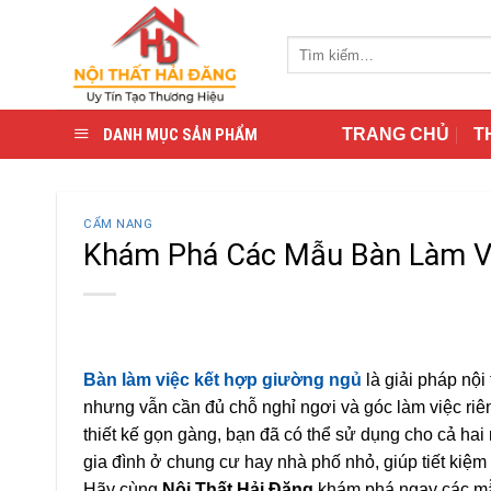
Skip
to
Tìm
content
kiếm:
DANH MỤC SẢN PHẨM
TRANG CHỦ
T
CẨM NANG
Khám Phá Các Mẫu Bàn Làm V
Bàn làm việc kết hợp giường ngủ
là giải pháp nội
nhưng vẫn cần đủ chỗ nghỉ ngơi và góc làm việc riên
thiết kế gọn gàng, bạn đã có thể sử dụng cho cả ha
gia đình ở chung cư hay nhà phố nhỏ, giúp tiết kiệm d
Hãy cùng
Nội Thất Hải Đăng
khám phá ngay các mẫ