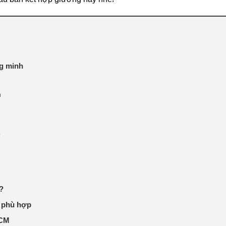
ng minh
n
o
?
ủ phù hợp
 HCM