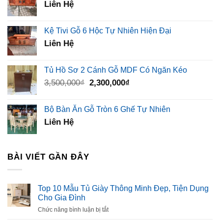
Liên Hệ
Kệ Tivi Gỗ 6 Hộc Tự Nhiên Hiện Đại
Liên Hệ
Tủ Hồ Sơ 2 Cánh Gỗ MDF Có Ngăn Kéo
Giá
Giá
3,500,000
₫
2,300,000
₫
gốc
hiện
là:
tại
Bộ Bàn Ăn Gỗ Tròn 6 Ghế Tự Nhiên
3,500,000₫.
là:
Liên Hệ
2,300,000₫.
BÀI VIẾT GẦN ĐÂY
Top 10 Mẫu Tủ Giày Thông Minh Đẹp, Tiện Dụng
Cho Gia Đình
ở
Chức năng bình luận bị tắt
Top