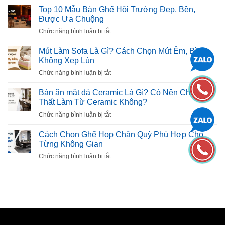
10
Top 10 Mẫu Bàn Ghế Hội Trường Đẹp, Bền,
Mẫu
Được Ưa Chuộng
Tủ
ở
Chức năng bình luận bị tắt
Giày
Top
Thông
10
Mút Làm Sofa Là Gì? Cách Chọn Mút Êm, Bền,
Minh
Mẫu
Không Xẹp Lún
Đẹp,
Bàn
Tiện
ở
Chức năng bình luận bị tắt
Ghế
Dụng
Mút
Hội
Cho
Làm
Bàn ăn mặt đá Ceramic Là Gì? Có Nên Chọn Nội
Trường
Gia
Sofa
Thất Làm Từ Ceramic Không?
Đẹp,
Đình
Là
Bền,
ở
Chức năng bình luận bị tắt
Gì?
Được
Bàn
Cách
Ưa
ăn
Cách Chọn Ghế Họp Chân Quỳ Phù Hợp Cho
Chọn
Chuộng
mặt
Từng Không Gian
Mút
đá
Êm,
ở
Chức năng bình luận bị tắt
Ceramic
Bền,
Cách
Là
Không
Chọn
Gì?
Xẹp
Ghế
Có
Lún
Họp
Nên
Chân
Chọn
Quỳ
Nội
Phù
Thất