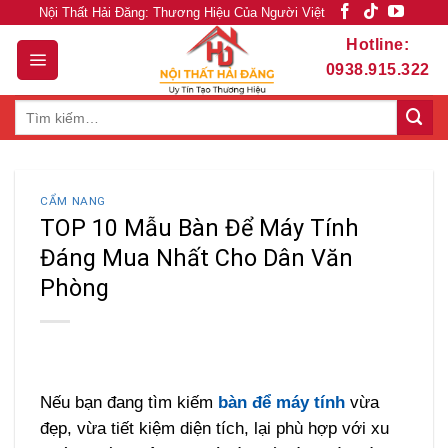
Skip
Nội Thất Hải Đăng: Thương Hiệu Của Người Việt
to
Hotline:
content
0938.915.322
Tìm
kiếm:
CẨM NANG
TOP 10 Mẫu Bàn Để Máy Tính
Đáng Mua Nhất Cho Dân Văn
Phòng
Nếu bạn đang tìm kiếm
bàn để máy tính
vừa
đẹp, vừa tiết kiệm diện tích, lại phù hợp với xu