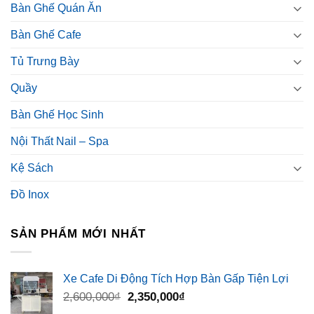
Bàn Ghế Quán Ăn
Bàn Ghế Cafe
Tủ Trưng Bày
Quầy
Bàn Ghế Học Sinh
Nội Thất Nail – Spa
Kệ Sách
Đồ Inox
SẢN PHẨM MỚI NHẤT
Xe Cafe Di Động Tích Hợp Bàn Gấp Tiện Lợi
Giá
Giá
2,600,000
₫
2,350,000
₫
gốc
hiện