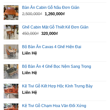
là:
tại
Bàn Ăn Cabin Gỗ Nâu Đơn Giản
2,600,000₫.
là:
Giá
Giá
2,500,000
₫
1,260,000
₫
2,350,000₫.
gốc
hiện
là:
tại
Ghế Cabin Mặt Gỗ Thiết Kế Đơn Giản
2,500,000₫.
là:
Giá
Giá
450,000
₫
320,000
₫
1,260,000₫.
gốc
hiện
là:
tại
Bộ Bàn Ăn Cavas 4 Ghế Hiện Đại
450,000₫.
là:
Liên Hệ
320,000₫.
Bộ Bàn Ăn 4 Ghế Bọc Nệm Sang Trọng
Liên Hệ
Kệ Tivi Gỗ Kết Hợp Hộc Kính Trưng Bày
Liên Hệ
Kệ Tivi Gỗ Chạm Hoa Văn Đối Xứng